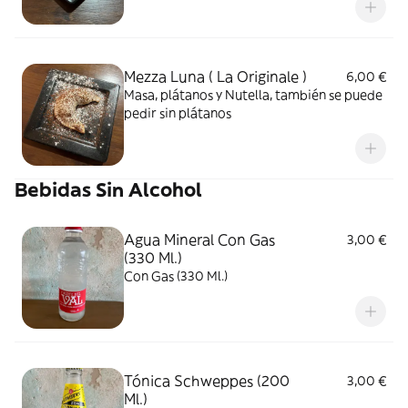
Mezza Luna ( La Originale )
6,00 €
Masa, plátanos y Nutella, también se puede
pedir sin plátanos
Bebidas Sin Alcohol
Agua Mineral Con Gas
3,00 €
(330 Ml.)
Con Gas (330 Ml.)
Tónica Schweppes (200
3,00 €
Ml.)