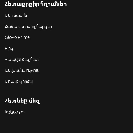
Հետաքրքիր հղումներ
Մեր մասին
Հաճախ տրվող հարցեր
Glovo Prime
Բլոգ
Կապվել մեզ հետ
Անվտանգություն
Մուտք գործել
Հետևեք մեզ
Instagram