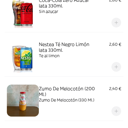
Coca-Cola Zero Azúcar
2,60 €
lata 330ml.
Sin azucar
Nestea Té Negro Limón
2,60 €
lata 330ml.
Te al limon
Zumo De Melocotón (200
2,40 €
Ml.)
Zumo De Melocotón (330 Ml.)