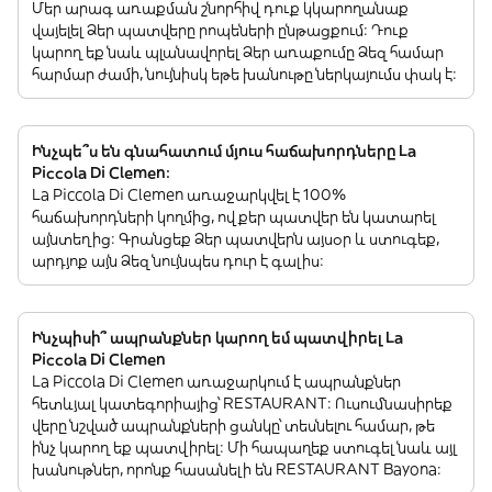
Մեր արագ առաքման շնորհիվ դուք կկարողանաք
վայելել Ձեր պատվերը րոպեների ընթացքում: Դուք
կարող եք նաև պլանավորել Ձեր առաքումը Ձեզ համար
հարմար ժամի, նույնիսկ եթե խանութը ներկայումս փակ է:
Ինչպե՞ս են գնահատում մյուս հաճախորդները La
Piccola Di Clemen:
La Piccola Di Clemen առաջարկվել է 100%
հաճախորդների կողմից, ովքեր պատվեր են կատարել
այնտեղից: Գրանցեք Ձեր պատվերն այսօր և ստուգեք,
արդյոք այն Ձեզ նույնպես դուր է գալիս:
Ինչպիսի՞ ապրանքներ կարող եմ պատվիրել La
Piccola Di Clemen
La Piccola Di Clemen առաջարկում է ապրանքներ
հետևյալ կատեգորիայից՝ RESTAURANT: Ուսումնասիրեք
վերը նշված ապրանքների ցանկը՝ տեսնելու համար, թե
ինչ կարող եք պատվիրել: Մի հապաղեք ստուգել նաև այլ
խանութներ, որոնք հասանելի են RESTAURANT Bayona: