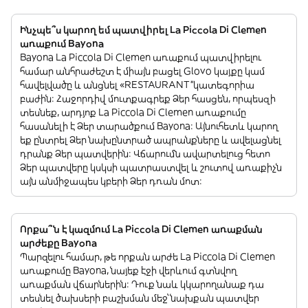
Ինչպե՞ս կարող եմ պատվիրել La Piccola Di Clemen
առաքում Bayona
Bayona La Piccola Di Clemen առաքում պատվիրելու
համար անհրաժեշտ է միայն բացել Glovo կայքը կամ
հավելվածը և անցնել «RESTAURANT”կատեգորիա
բաժին: Հաջորդիվ մուտքագրեք Ձեր հասցեն, որպեսզի
տեսնեք, արդյոք La Piccola Di Clemen առաքումը
հասանելի է Ձեր տարածքում Bayona: Այնուհետև կարող
եք ընտրել Ձեր նախընտրած ապրանքները և ավելացնել
դրանք Ձեր պատվերին: Վճարումն ավարտելուց հետո
Ձեր պատվերը կսկսի պատրաստվել և շուտով առաքիչն
այն անմիջապես կբերի Ձեր դռան մոտ:
Որքա՞ն է կազմում La Piccola Di Clemen առաքման
արժեքը Bayona
Պարզելու համար, թե որքան արժե La Piccola Di Clemen
առաքումը Bayona, նայեք էջի վերևում գտնվող
առաքման վճարներին: Դուք նաև կկարողանաք դա
տեսնել ծախսերի բաշխման մեջ՝ նախքան պատվեր