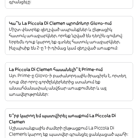
գրանցելը:
Կա՞ն La Piccola Di Clemen պրոմոնոր Glovo-ում
Միշտ փնտրեք զեղչված ապրանքներ և ընթացիկ
հատուկ առաջարկներ, որոնք նշված են դեղին գույնով:
Երբեմն դուք կարող եք գտնել հատուկ առաջարկներ,
ինչպիսիք են 2-ը 1-ի դիմաց կամ զեղչված առաքում:
La Piccola Di Clemen հասանելի՞ է Prime-ում
Այո. Prime-ը Glovo-ի բաժանորդային ծրագիրն է, որտեղ
դուք մեր որոշ գործընկերներից ստանում եք
անսահմանափակ անվճար առաքումներ և այլ
առավելություններ:
Ե՞րբ կարող եմ պատվիրել առաքում La Piccola Di
Clemen
Աշխատանքային ժամերի ընթացքում La Piccola Di
Clemen’s կարող եք պատվեր գրանցել ցանկացած պահի: