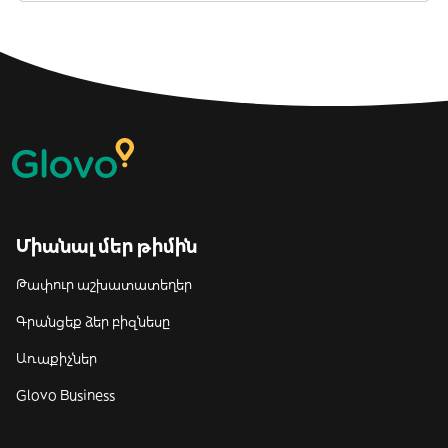
Միանալ մեր թիմին
Թափուր աշխատատեղեր
Գրանցեք ձեր բիզնեսը
Առաքիչներ
Glovo Business