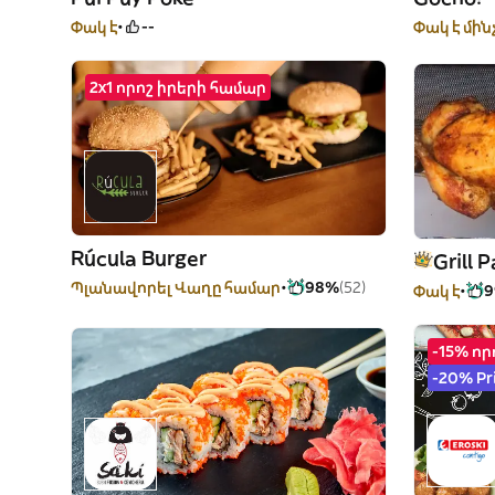
Փակ է
--
Փակ է մին
2x1 որոշ իրերի համար
Rúcula Burger
Grill 
Պլանավորել Վաղը համար
98%
(52)
Փակ է
-15% ո
-20% Pr