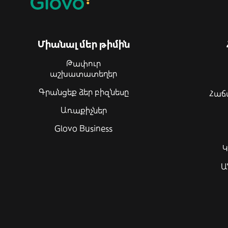
Միանալ մեր թիմին
Թափուր
աշխատատեղեր
Գրանցեք ձեր բիզնեսը
Հաճ
Առաքիչներ
Glovo Business
Կ
Ա