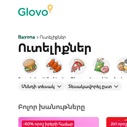
Bayona
Ուտելիքներ
Ուտելիքներ
Բուրգերներ
Ամերիկյան
Պիցցա
Խորտիկներ
Նախա
Սննդի տեսակ
Տեսակավորել ըստ
Բոլոր խանութները
-60% որոշ իրերի համար
2x1 որո