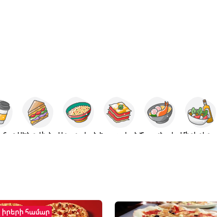
ճաշ
ՍԵնդվիչներ
Արաբական
Իտալական
Ճապոնական
Միջերկրական
շ իրերի համար