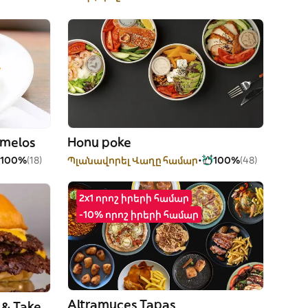
amelos
Honu poke
100%
(18)
Պլանավորել Վաղը համար
100%
(48)
2x1 որոշ իրերի համար
-10% որոշ իրերի համար
Altramuces Tapas
Majagua Beach Delivery & Take Away