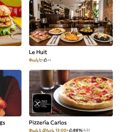
Le Huit
Փակ է
--
gs
Pizzería Carlos
Փակ է մինչև 13:00
88%
(49)