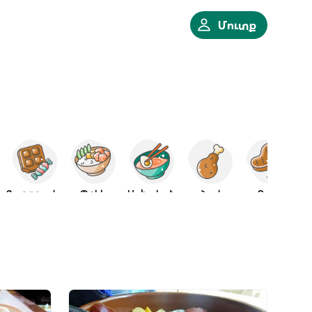
Մուտք
Քաղցրավենիք
Պոկե
Ասիական
Հավ
Գրիլ