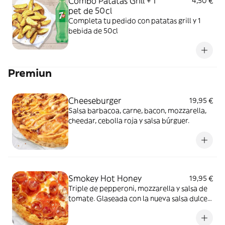
Combo Patatas Grill + 1
4,50 €
pet de 50cl
Completa tu pedido con patatas grill y 1
bebida de 50cl
Premiun
Cheeseburger
19,95 €
Salsa barbacoa, carne, bacon, mozzarella,
cheedar, cebolla roja y salsa búrguer.
Smokey Hot Honey
19,95 €
Triple de pepperoni, mozzarella y salsa de
tomate. Glaseada con la nueva salsa dulce y
picante Smokey Hot Honey.