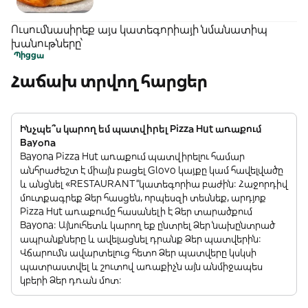
Ուսումնասիրեք այս կատեգորիայի նմանատիպ
խանութները՝
Պիցցա
Հաճախ տրվող հարցեր
Ինչպե՞ս կարող եմ պատվիրել Pizza Hut առաքում
Bayona
Bayona Pizza Hut առաքում պատվիրելու համար
անհրաժեշտ է միայն բացել Glovo կայքը կամ հավելվածը
և անցնել «RESTAURANT”կատեգորիա բաժին: Հաջորդիվ
մուտքագրեք Ձեր հասցեն, որպեսզի տեսնեք, արդյոք
Pizza Hut առաքումը հասանելի է Ձեր տարածքում
Bayona: Այնուհետև կարող եք ընտրել Ձեր նախընտրած
ապրանքները և ավելացնել դրանք Ձեր պատվերին:
Վճարումն ավարտելուց հետո Ձեր պատվերը կսկսի
պատրաստվել և շուտով առաքիչն այն անմիջապես
կբերի Ձեր դռան մոտ: