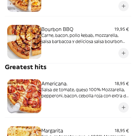
queso azul, cheddar y emmental
Bourbon BBQ
19,95 €
Carne, bacon, pollo kebab, mozzarella,
salsa barbacoa y deliciosa salsa bourbon
bbq por encima.
Greatest hits
Americana.
18,95 €
Salsa de tomate, queso 100% Mozzarella,
pepperoni, bacon, cebolla roja con extra de
pepperoni
Margarita
18,95 €