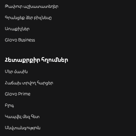
Թափուր աշխատատեղեր
Գրանցեք ձեր բիզնեսը
Առաքիչներ
Glovo Business
Հետաքրքիր հղումներ
Մեր մասին
Հաճախ տրվող հարցեր
Glovo Prime
Բլոգ
Կապվել մեզ հետ
Անվտանգություն