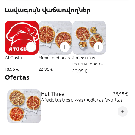
Լավագույն վաճառվողներ
Al Gusto
Menú medianas
2 medianas
especialidad +
18,95 €
22,95 €
pan de ajo 4uds
29,95 €
o patatas gajo
Ofertas
Hut Three
36,95 €
Añade tus tres pizzas medianas favoritas