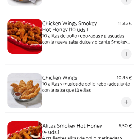
Chicken Wings Smokey
11,95 €
Hot Honey (10 uds.)
10 alitas de pollo rebozadas y glaseadas
con la nueva salsa dulce y picante Smokey
Hot Honey.
Chicken Wings
10,95 €
10 alitas y muslos de pollo rebozados junto
con la salsa que tú elijas
Alitas Smokey Hot Honey
6,50 €
(4 uds.)
4 crujientes alitas de pollo marinadas y