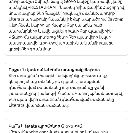
անհրաժեշտ է միայն բացել Glovo կայքը կամ հավելվածը
և անցնել «RESTAURANT”կատեգորիա բաժին: Հաջորդիվ
մուտքագրեք Ձեր հասցեն, որպեսզի տեսնեք, արդյոք
Literata առաքումը հասանելի է Ձեր տարածքում Bayona:
Այնուհետև կարող եք ընտրել Ձեր նախընտրած
ապրանքները և ավելացնել դրանք Ձեր պատվերին:
Վճարումն ավարտելուց հետո Ձեր պատվերը կսկսի
պատրաստվել և շուտով առաքիչն այն անմիջապես
կբերի Ձեր դռան մոտ:
Որքա՞ն է տևում Literata առաքումը Bayona
Ձեր առաքման հասցեն ավելացնելուց հետո դուք
կկարողանաք տեսնել, թե որքան է առաքման
գնահատված ժամանակը Ձեր տարածաշրջանի
յուրաքանչյուր խանութի համար: Կարող եք նաև ստուգել
Ձեր պատվերի առաքման գնահատված ժամանակը
Literata վճարման ժամանակ:
Կա՞ն Literata պրոմոնոր Glovo-ում
Միշտ փնտրեք զեղչված ապրանքներ և ընթացիկ