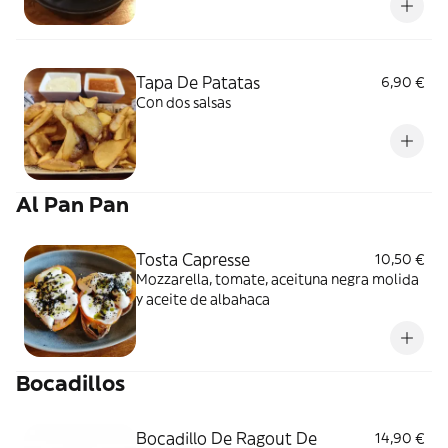
Tapa De Patatas
6,90 €
Con dos salsas
Al Pan Pan
Tosta Capresse
10,50 €
Mozzarella, tomate, aceituna negra molida
y aceite de albahaca
Bocadillos
Bocadillo De Ragout De
14,90 €