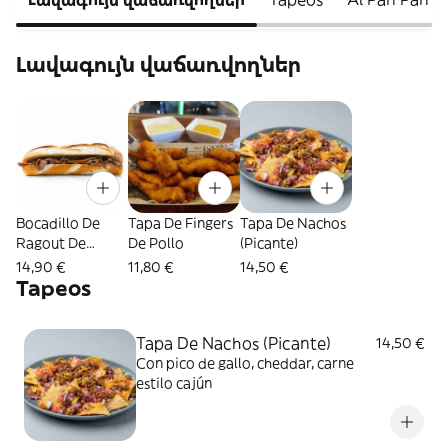
Լավագույն վաճառվողներ
Bocadillo De
Tapa De Fingers
Tapa De Nachos
Ragout De
De Pollo
(Picante)
Ternera Al Vino
14,90 €
11,80 €
14,50 €
Tinto
Tapeos
Tapa De Nachos (Picante)
14,50 €
Con pico de gallo, cheddar, carne
estilo cajún