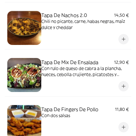
Tapa De Nachos 2.0
14,50 €
Chili no picante, carne, habas negras, maíz
dulce y cheddar
Tapa De Mix De Ensalada
12,90 €
Con rulo de queso de cabra a la plancha,
nueces, cebolla crujiente, picatostes y
vinagreta de frutos rojos
Tapa De Fingers De Pollo
11,80 €
Con dos salsas