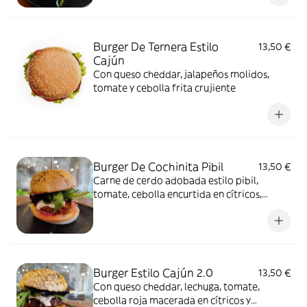
Burger De Ternera Estilo
13,50 €
Cajún
Con queso cheddar, jalapeños molidos,
tomate y cebolla frita crujiente
Burger De Cochinita Pibil
13,50 €
Carne de cerdo adobada estilo pibil,
tomate, cebolla encurtida en cítricos,
brotes verdes y mahonesa de jalapeño
Burger Estilo Cajún 2.0
13,50 €
Con queso cheddar, lechuga, tomate,
cebolla roja macerada en cítricos y