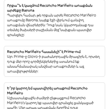
Որքա՞ն է կազմում Recuncho Mariñeiro առաքման
արժեքը Bayona
Պարզելու համար, թե որքան արժե Recuncho Mariñeiro
առաքումը Bayona, նայեք էջի վերևում գտնվող
առաքման վճարներին: Դուք նաև կկարողանաք դա
տեսնել ծախսերի բաշխման մեջ՝ նախքան պատվեր
գրանցելը:
Recuncho Mariñeiro հասանելի՞ է Prime-ում
Այո. Prime-ը Glovo-ի բաժանորդային ծրագիրն է, որտեղ
դուք մեր որոշ գործընկերներից ստանում եք
անսահմանափակ անվճար առաքումներ և այլ
առավելություններ:
Ե՞րբ կարող եմ պատվիրել առաքում Recuncho
Mariñeiro
Աշխատանքային ժամերի ընթացքում Recuncho
Mariñeiro’s կարող եք պատվեր գրանցել ցանկացած
պահի: Մեր արագ առաքման շնորհիվ դուք