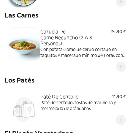
Las Carnes
Cazuela De
24,90 €
Carne Recuncho (2 A 3
Personas)
Con patatas lomo de cerdo cortado en
taquitos y macerado mínimo 24 horas con
aceite virgen extra y un poquito de ajo
Los Patés
Paté De Centollo
11,90 €
Paté de centollo, tostas de mariñeira y
mermelada de arándanos