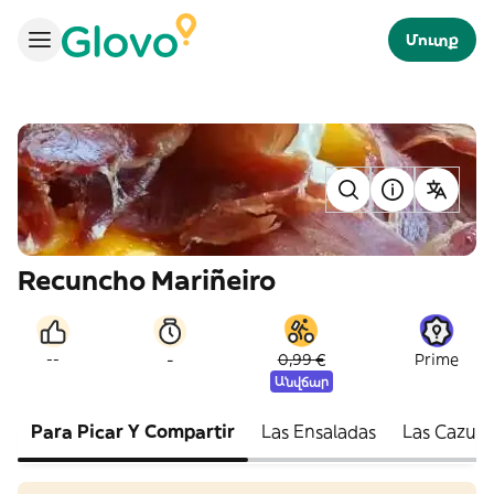
Մուտք
Recuncho Mariñeiro
-
--
0,99 €
Prime
Անվճար
Para Picar Y Compartir
Las Ensaladas
Las Cazuel