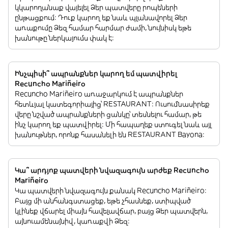
կկարողանաք վայելել Ձեր պատվերը րոպեների
ընթացքում: Դուք կարող եք նաև պլանավորել Ձեր
առաքումը Ձեզ համար հարմար ժամի, նույնիսկ եթե
խանութը ներկայումս փակ է:
Ինչպիսի՞ ապրանքներ կարող եմ պատվիրել
Recuncho Mariñeiro
Recuncho Mariñeiro առաջարկում է ապրանքներ
հետևյալ կատեգորիայից՝ RESTAURANT: Ուսումնասիրեք
վերը նշված ապրանքների ցանկը՝ տեսնելու համար, թե
ինչ կարող եք պատվիրել: Մի հապաղեք ստուգել նաև այլ
խանութներ, որոնք հասանելի են RESTAURANT Bayona:
Կա՞ արդյոք պատվերի նվազագույն արժեք Recuncho
Mariñeiro
Կա պատվերի նվազագույն քանակ Recuncho Mariñeiro:
Բայց մի անհանգստացեք, եթե չհասնեք, ստիպված
կլինեք վճարել միայն հավելավճար, բայց Ձեր պատվերն,
այնուամենայնիվ, կառաքվի Ձեզ: