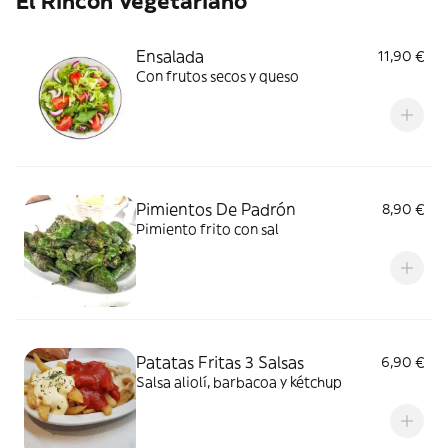
El Rincón Vegetariano
Ensalada
11,90 €
Con frutos secos y queso
Pimientos De Padrón
8,90 €
Pimiento frito con sal
Patatas Fritas 3 Salsas
6,90 €
Salsa aliolí, barbacoa y kétchup