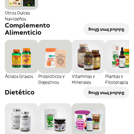
Otros Dulces
Navideños
Complemento
Ցույց տալ բոլորը
Alimenticio
Ácidos Grasos
Probioticos y
Vitaminas y
Plantas y
Digestivos
Minerales
Fitoterapia
Dietético
Ցույց տալ բոլորը