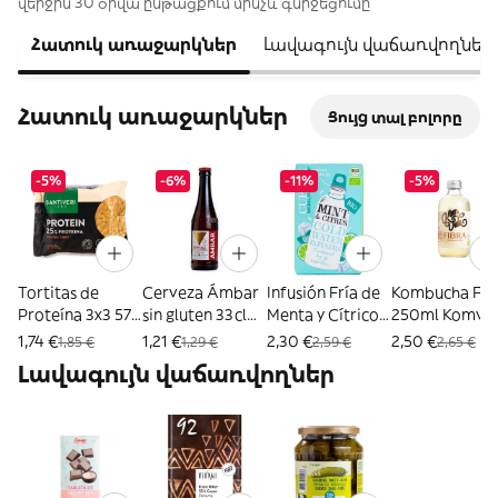
վերջին 30 օրվա ընթացքում մինչև գնիջեցումը
Հատուկ առաջարկներ
Լավագույն վաճառվողներ
Հատուկ առաջարկներ
Ցույց տալ բոլորը
-5%
-6%
-11%
-5%
Tortitas de
Cerveza Ámbar
Infusión Fría de
Kombucha Fib
Proteína 3x3 57g
sin gluten 33cl
Menta y Cítricos
250ml Komvi
Santiveri
Ambar
10 filtros Cupper
1,74 €
1,21 €
2,30 €
2,50 €
1,85 €
1,29 €
2,59 €
2,65 €
Լավագույն վաճառվողներ