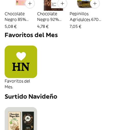
Chocolate
Chocolate
Pepinillos
Negro 85%
Negro 92%
Agridulces 670g
Vegano con Sal
Cacao 80g
Terrasana
5,08 €
4,78 €
7,05 €
Rosa del
Vivani
Favoritos del Mes
Himalaya 70g
Bio Cesta
Favoritos del
Mes.
Surtido Navideño