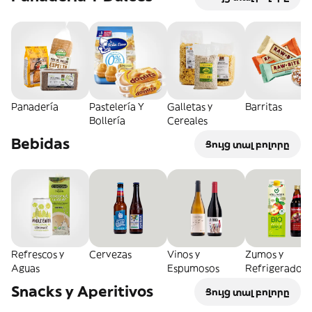
Panadería
Pastelería Y
Galletas y
Barritas
Bollería
Cereales
Bebidas
Ցույց տալ բոլորը
Refrescos y
Cervezas
Vinos y
Zumos y
Aguas
Espumosos
Refrigerados
Snacks y Aperitivos
Ցույց տալ բոլորը