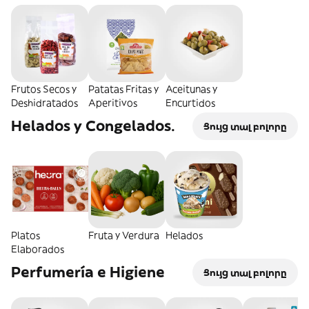
Frutos Secos y
Patatas Fritas y
Aceitunas y
Deshidratados
Aperitivos
Encurtidos
Helados y Congelados.
Ցույց տալ բոլորը
Platos
Fruta y Verdura
Helados
Elaborados
Perfumería e Higiene
Ցույց տալ բոլորը