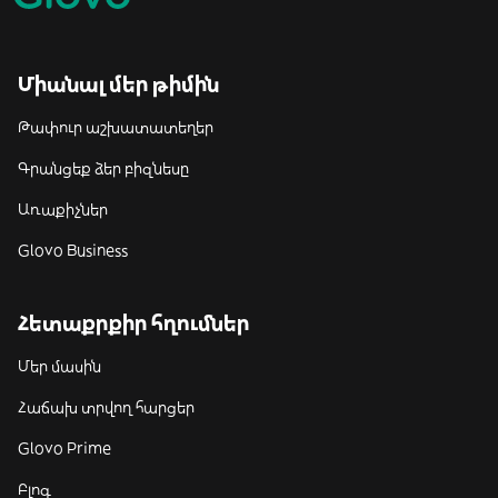
Միանալ մեր թիմին
Թափուր աշխատատեղեր
Գրանցեք ձեր բիզնեսը
Առաքիչներ
Glovo Business
Հետաքրքիր հղումներ
Մեր մասին
Հաճախ տրվող հարցեր
Glovo Prime
Բլոգ