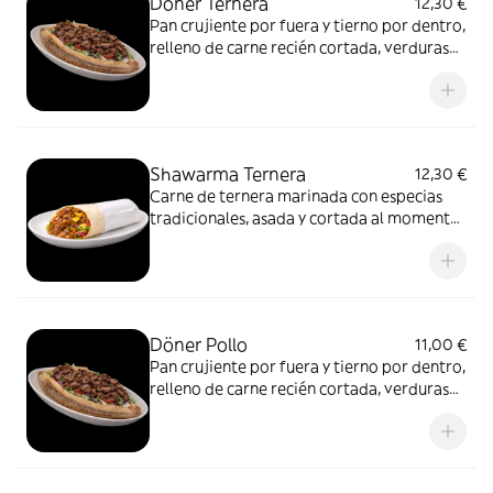
Döner Ternera
12,30 €
Pan crujiente por fuera y tierno por dentro,
relleno de carne recién cortada, verduras
frescas y salsa suave. Un formato más
directo, pensado para disfrutar del
contraste de texturas y del sabor limpio de
la carne asada.
Shawarma Ternera
12,30 €
Carne de ternera marinada con especias
tradicionales, asada y cortada al momento.
Servida en pan fino, con vegetales frescos y
salsas.
Döner Pollo
11,00 €
Pan crujiente por fuera y tierno por dentro,
relleno de carne recién cortada, verduras
frescas y salsa suave. Un formato más
directo, pensado para disfrutar del
contraste de texturas y del sabor limpio de
la carne asada.