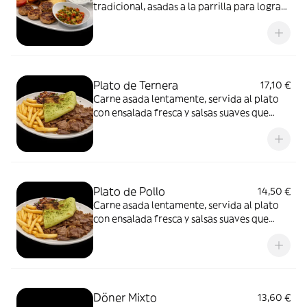
tradicional, asadas a la parrilla para lograr
un exterior marcado y un interior tierno.
Servidas con guarnición sencilla que
acompaña sin robar protagonismo.
Plato de Ternera
17,10 €
Carne asada lentamente, servida al plato
con ensalada fresca y salsas suaves que
equilibran el conjunto. Un formato más
pausado, pensado para disfrutar del sabor
de la carne sin prisas y con todo el
protagonismo.
Plato de Pollo
14,50 €
Carne asada lentamente, servida al plato
con ensalada fresca y salsas suaves que
equilibran el conjunto. Un formato más
pausado, pensado para disfrutar del sabor
de la carne sin prisas y con todo el
protagonismo.
Döner Mixto
13,60 €