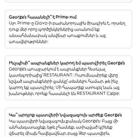
George's հասանելի՞ է Prime-ում
Այո. Prime-ը Glovo-ի բաժանորդային ծրագիրն է, որտեղ
դուք մեր որոշ գործընկերներից ստանում եք
անսահմանափակ անվճար առաքումներ և այլ
առավելություններ:
Ինչպիսի՞ ապրանքներ կարող եմ պատվիրել George's
George's առաջարկում է ապրանքներ հետևյալ
կատեգորիայից՝ RESTAURANT: Ուսումնասիրեք վերը
նշված ապրանքների ցանկը՝ տեսնելու համար, թե ինչ
կարող եք պատվիրել: Մի հապաղեք ստուգել նաև այլ
խանութներ, որոնք հասանելի են RESTAURANT Calpe:
Կա՞ արդյոք պատվերի նվազագույն արժեք George's
Կա պատվերի նվազագույն քանակ George's: Բայց մի
անհանգստացեք, եթե չհասնեք, ստիպված կլինեք
վճարել միայն հավելավճար, բայց Ձեր պատվերն,