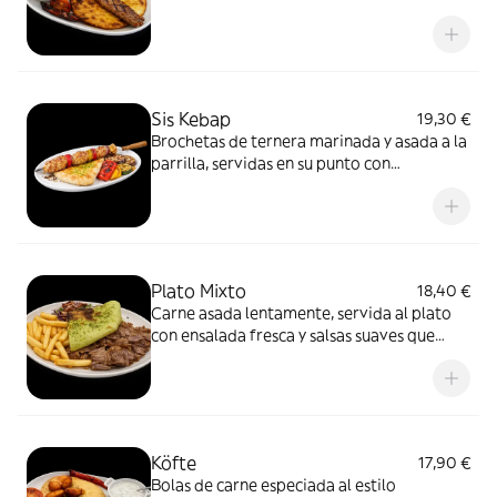
parrilla. Intenso, jugoso y ligeramente
picante, servido con pan !no y
acompañamientos frescos que equilibran
el conjunto.
Sis Kebap
19,30 €
Brochetas de ternera marinada y asada a la
parrilla, servidas en su punto con
guarnición tradicional. Sabor intenso,
textura jugosa y esencia de la cocina turca
clásica.
Plato Mixto
18,40 €
Carne asada lentamente, servida al plato
con ensalada fresca y salsas suaves que
equilibran el conjunto. Un formato más
pausado, pensado para disfrutar del sabor
de la carne sin prisas y con todo el
protagonismo.
Köfte
17,90 €
Bolas de carne especiada al estilo