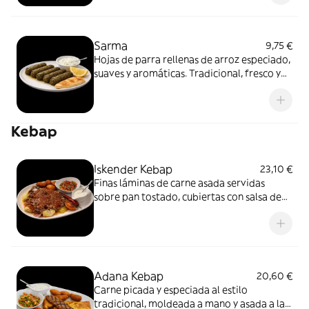
Sarma
9,75 €
Hojas de parra rellenas de arroz especiado,
suaves y aromáticas. Tradicional, fresco y
delicado
Kebap
Iskender Kebap
23,10 €
Finas láminas de carne asada servidas
sobre pan tostado, cubiertas con salsa de
tomate caliente y yogur suave. Un plato
clásico, reconfortante y equilibrado,
pensado para disfrutarse con calma.
Adana Kebap
20,60 €
Carne picada y especiada al estilo
tradicional, moldeada a mano y asada a la