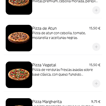
mixtas premium, cebolla morada, perejil
fresco y queso fundido. Solo aquí.
Pizza de Atun
15,50 €
Pizza de atun con cebolla, tomate,
mozarella y aceitunas negras.
Pizza Vegetal
15,50 €
Pizza de verduras frescas asadas sobre
base clásica, con queso fundido
equilibrado. Color, sabor y frescura sin
arti!cios.
Pizza Margherita
9,75 €