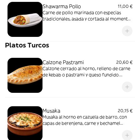
Shawarma Pollo
11,00 €
Carne de pollo marinada con especias
tradicionales, asada y cortada al momento.
Servida en pan fino, con vegetales frescos y
salsas.
Platos Turcos
Calzone Pastrami
20,60 €
Calzone cerrado al horno, relleno de carne
de kebab o pastrami y queso fundido.
Jugoso por dentro, dorado por fuera.
Musaka
20,15 €
Musaka al horno en cazuela de barro, con
capas de berenjena, carne y bechamel
dorada. Clásica y reconfortante.