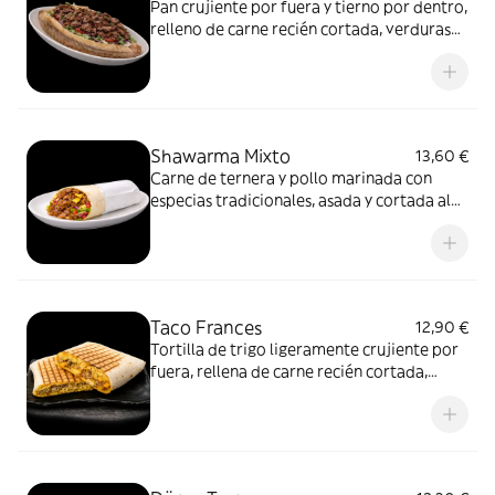
Pan crujiente por fuera y tierno por dentro,
relleno de carne recién cortada, verduras
frescas y salsa suave. Un formato más
directo, pensado para disfrutar del
contraste de texturas y del sabor limpio de
la carne asada.
Shawarma Mixto
13,60 €
Carne de ternera y pollo marinada con
especias tradicionales, asada y cortada al
momento. Servida en pan fino, con
vegetales frescos y salsas.
Taco Frances
12,90 €
Tortilla de trigo ligeramente crujiente por
fuera, rellena de carne recién cortada,
verduras salteadas y queso fundido.
Cerrado, prensado y marcado a la plancha
para conseguir un interior jugoso y un
exterior dorado