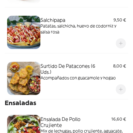
Salchipapa
9,50 €
Patatas, salchicha, huevo de codorniz y
salsa rosa
Surtido De Patacones (6
8,00 €
Uds.)
Acompañados con guacamole y hogao
Ensaladas
Ensalada De Pollo
16,60 €
Crujiente
Mix de lechugas, pollo crujiente, aguacate,