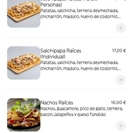
Personas)
Patatas, salchicha, ternera desmechada,
chicharrón, maduro, huevo de codorniz,
queso fundido y salsa rosa
Salchipapa Raíces
17,20 €
(Individual)
Patatas, salchicha, ternera desmechada,
chicharrón, maduro, huevo de codorniz,
queso fundido y salsa rosa
Nachos Raíces
16,00 €
Nachos, guacamole, pico de gallo, ternera,
bacon, jalapeños y queso fundido