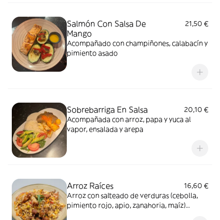
Salmón Con Salsa De
21,50 €
Mango
Acompañado con champiñones, calabacín y
pimiento asado
Sobrebarriga En Salsa
20,10 €
Acompañada con arroz, papa y yuca al
vapor, ensalada y arepa
Arroz Raíces
16,60 €
Arroz con salteado de verduras (cebolla,
pimiento rojo, apio, zanahoria, maíz)
chicharrón, pollo, ternera, chorizo, maduro