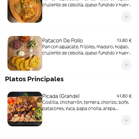
crujiente de cebolla, queso fundido y huevo
de codorniz
Patacon De Pollo
13,80 €
Pan con aguacate, frijoles, maduro, hogao,
crujiente de cebolla, queso fundido y huevo
de codorniz
Platos Principales
Picada (Grande)
41,80 €
Costilla, chicharrón, ternera, chorizo, bofe,
patacones, yuca, papa criolla, arepa,
tomate, huevos de codorniz y lechuga