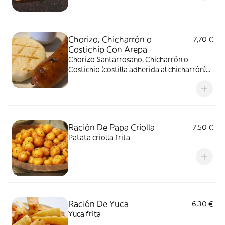
Chorizo, Chicharrón o
7,70 €
Costichip Con Arepa
Chorizo Santarrosano, Chicharrón o
Costichip (costilla adherida al chicharrón)
con arepa
Ración De Papa Criolla
7,50 €
Patata criolla frita
Ración De Yuca
6,30 €
Yuca frita