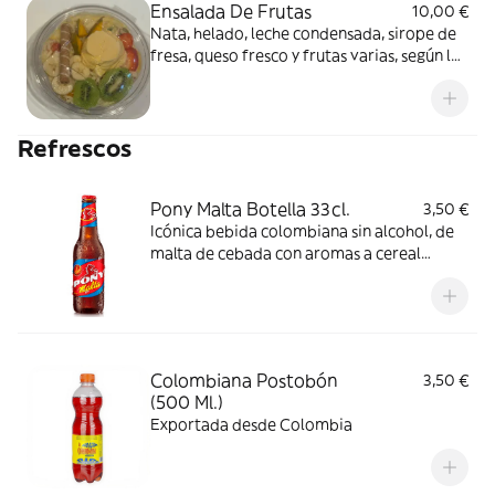
Ensalada De Frutas
10,00 €
Nata, helado, leche condensada, sirope de
fresa, queso fresco y frutas varias, según la
temporada
Refrescos
Pony Malta Botella 33cl.
3,50 €
Icónica bebida colombiana sin alcohol, de
malta de cebada con aromas a cereal
tostado, frutos secos, chocolate y café.
Refrescante y nutritiva.
Colombiana Postobón
3,50 €
(500 Ml.)
Exportada desde Colombia