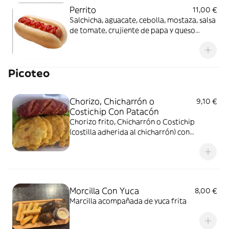
Perrito
11,00 €
Salchicha, aguacate, cebolla, mostaza, salsa
de tomate, crujiente de papa y queso
fundido
Picoteo
Chorizo, Chicharrón o
9,10 €
Costichip Con Patacón
Chorizo frito, Chicharrón o Costichip
(costilla adherida al chicharrón) con
plátano macho pisao
Morcilla Con Yuca
8,00 €
Marcilla acompañada de yuca frita