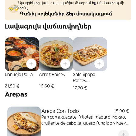
Այս օբյեկտը փակ է այս պահին: Փնտրում եք նմանատիպ մի
տե՞ղ։
Գտնել օբյեկտներ ձեր մոտակայքում
Լավագույն վաճառվողներ
Bandeja Paisa
Arroz Raíces
Salchipapa
Raíces
21,50 €
16,60 €
(Individual)
17,20 €
Arepas
Arepa Con Todo
15,90 €
Pan con aguacate, frijoles, maduro, hogao,
crujiente de cebolla, queso fundido y huevo
de codorniz