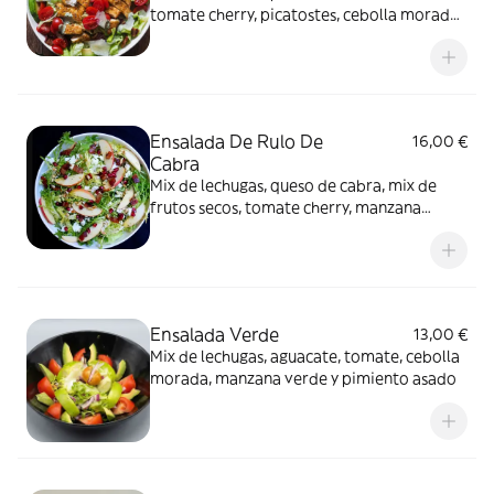
tomate cherry, picatostes, cebolla morada,
aderezo César con parmesano
Ensalada De Rulo De
16,00 €
Cabra
Mix de lechugas, queso de cabra, mix de
frutos secos, tomate cherry, manzana
verde, pimiento y vinagreta de piña
Ensalada Verde
13,00 €
Mix de lechugas, aguacate, tomate, cebolla
morada, manzana verde y pimiento asado