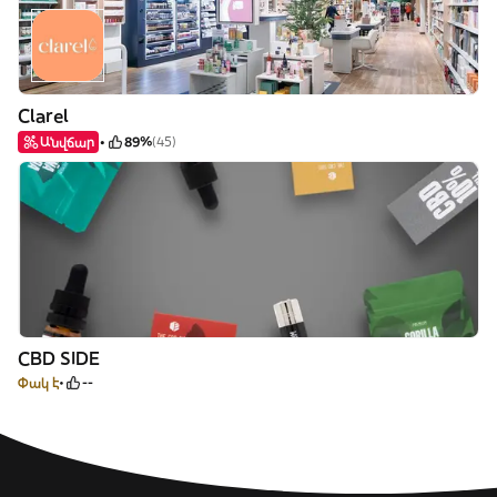
Clarel
Անվճար
89%
(45)
CBD SIDE
Փակ է
--