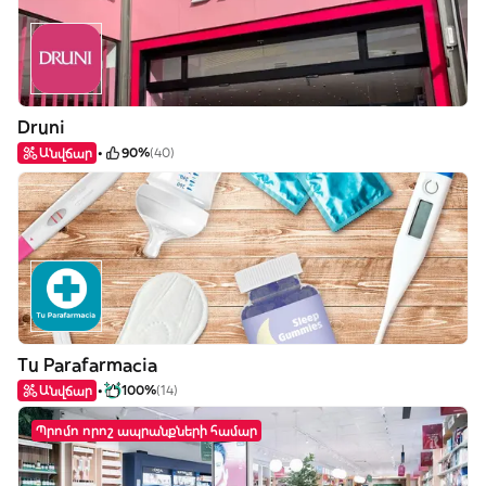
Druni
Անվճար
90%
(40)
Tu Parafarmacia
Անվճար
100%
(14)
Պրոմո որոշ ապրանքների համար