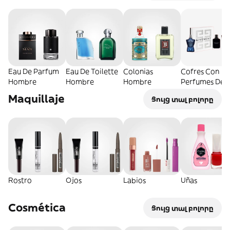
Eau De Parfum
Eau De Toilette
Colonias
Cofres Con
Hombre
Hombre
Hombre
Perfumes De
Hombre
Maquillaje
Ցույց տալ բոլորը
Rostro
Ojos
Labios
Uñas
Cosmética
Ցույց տալ բոլորը