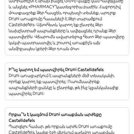
անհրաժեշտ է միայն բացել Glovo կայքը կամ հավելվածը
և անցնել «PHARMACY”կատեգորիա բաժին: Հաջորդիվ
մուտքագրեք Ձեր հասցեն, որպեսզի տեսնեք, արդյոք
Druni առաքումը հասանելի է Ձեր տարածքում
Castelldefels: Այնուհետև կարող եք ընտրել Ձեր
նախընտրած ապրանքները և ավելացնել դրանք Ձեր
պատվերին: Վճարումն ավարտելուց հետո Ձեր պատվերը
կսկսի պատրաստվել և շուտով առաքիչն այն
անմիջապես կբերի Ձեր դռան մոտ:
Ի՞նչ կարող եմ պատվիրել Druni Castelldefels
Druni առաջարկում է ապրանքների մեծ տեսականի,
որոնք կարող եք պատվիրել: Ուսումնասիրեք
ապրանքների ցանկը և ընտրեք, թե ինչ կցանկանայիք
պատվիրել Druni:
Որքա՞ն է կազմում Druni առաքման արժեքը
Castelldefels
Պարզելու համար, թե որքան արժե Druni առաքումը
Castelldefels, նայեք էջի վերևում գտնվող առաքման