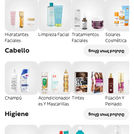
Hidratantes
Limpieza Facial
Tratamientos
Solares
Faciales
Faciales
Cosmética
Cabello
Ցույց տալ բոլորը
Champú
Acondicionador
Tintes
Fijación Y
es Y Mascarillas
Peinado
Higiene
Ցույց տալ բոլորը