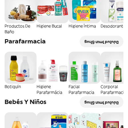
Productos De
Higiene Bucal
Higiene Íntima
Desodorantes
Baño
Parafarmacia
Ցույց տալ բոլորը
Botiquín
Higiene
Facial
Corporal
Parafarmácia
Parafarmacia
Parafarmacia
Bebés Y Niños
Ցույց տալ բոլորը