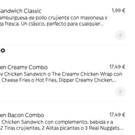
Sandwich Classic
1,99 €
hamburguesa de pollo crujiente con mayonesa y
a fresca. Un clásico, perfecto para cualquier
nto.
bo
ken Creamy Combo
17,49 €
y Chicken Sandwich o The Creamy Chicken Wrap con
Cheese Fries o Hot Fries, Dipper Creamy Chicken,
 mediana y tu acompañamiento de pollo favorito. El
 que lo tiene todo.
ken Bacon Combo
17,49 €
 Chicken Sandwich con complemento, bebida y a
: 2 Tiras crujientes, 2 Alitas picantes o 3 Real Nuggets.
para los que creen que todo mejora con bacon.