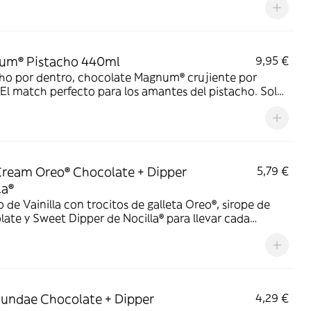
um® Pistacho 440ml
9,95 €
cho por dentro, chocolate Magnum® crujiente por
 El match perfecto para los amantes del pistacho. Solo
cilio.
ream Oreo® Chocolate + Dipper
5,79 €
la®
 de Vainilla con trocitos de galleta Oreo®, sirope de
ate y Sweet Dipper de Nocilla® para llevar cada
ada al siguiente nivel.
undae Chocolate + Dipper
4,29 €