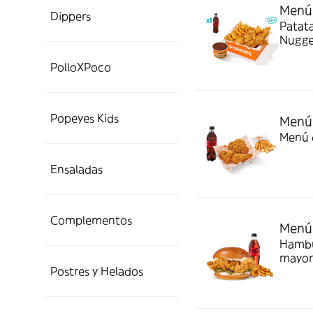
Menú 
Dippers
Patata
Nugget
Todo e
PolloXPoco
Popeyes Kids
Menú 
Menú d
Ensaladas
Complementos
Menú
Hambur
mayon
Postres y Helados