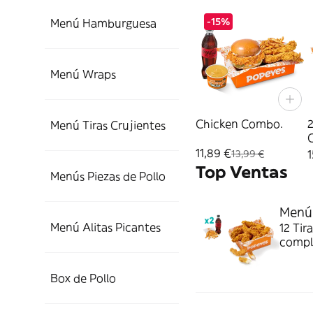
-15%
Menú Hamburguesa
Menú Wraps
Chicken Combo.
2
Menú Tiras Crujientes
P
11,89 €
1
13,99 €
Top Ventas
Menús Piezas de Pollo
Menú 
Menú Alitas Picantes
12 Tir
comple
jugosi
Box de Pollo