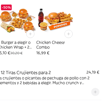
-50%
 Burger a elegir o
Chicken Cheesy
Chicken Wrap + 2
Combo
atatas + 10 Aros
5,10 €
16,99 €
30,20 €
12 Tiras Crujientes para 2
24,19 €
as crujientes o picantes de pechuga de pollo con 2
mentos y 2 bebidas a elegir. Mucho crunch y
dad; ideal para compartir entre dos.