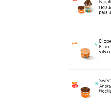
Nocil
Helado
para d
Dippe
El aco
salsa 
le da 
Sweet
Ahora 
Nocill
postre