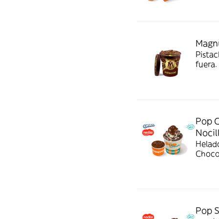
Magn
Pista
fuera.
a domi
Pop C
Nocil
Helado
Chocol
cuchar
Pop S