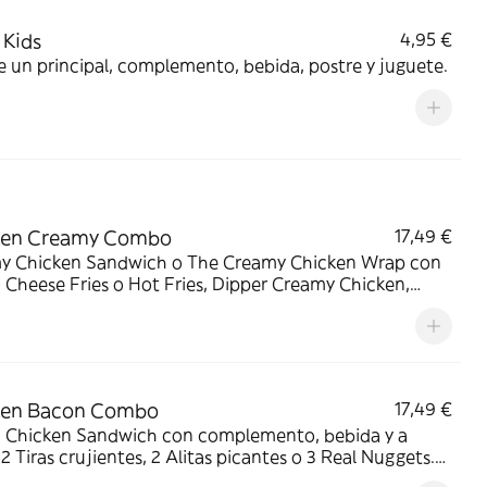
Kids
4,95 €
e un principal, complemento, bebida, postre y juguete.
ken Creamy Combo
17,49 €
y Chicken Sandwich o The Creamy Chicken Wrap con
Cheese Fries o Hot Fries, Dipper Creamy Chicken,
 mediana y tu acompañamiento de pollo favorito. El
 que lo tiene todo.
ken Bacon Combo
17,49 €
 Chicken Sandwich con complemento, bebida y a
: 2 Tiras crujientes, 2 Alitas picantes o 3 Real Nuggets.
para los que creen que todo mejora con bacon.