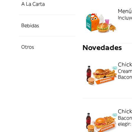
A La Carta
Menú 
Incluy
Bebidas
Novedades
Otros
Chic
Cream
Bacon 
bebida
combo
Chic
Bacon
elegir
Ideal 