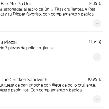
Box Mix Pa Uno
14,19 €
s sazonadas al estilo cajún, 2 Tiras crujientes, 4 Real
s y tu Dipper favorito, con complemento y bebida.
n una sola Box para que no tengas que elegir.
3 Piezas
11,99 €
e 3 piezas de pollo crujiente.
 The Chicken Sandwich
10,99 €
guesa de pan brioche con filete de pollo crujiente,
esa y pepinillos. Con complemento y bebida.