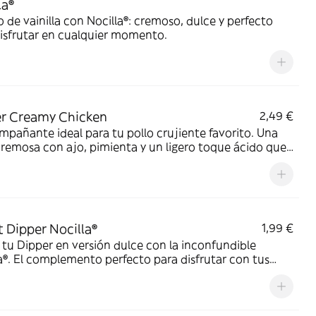
la®
 de vainilla con Nocilla®: cremoso, dulce y perfecto
isfrutar en cualquier momento.
r Creamy Chicken
2,49 €
mpañante ideal para tu pollo crujiente favorito. Una
cremosa con ajo, pimienta y un ligero toque ácido que
un extra de sabor a cada bocado. Pruébala y verás.
 Dipper Nocilla®
1,99 €
tu Dipper en versión dulce con la inconfundible
a®. El complemento perfecto para disfrutar con tus
s favoritos.