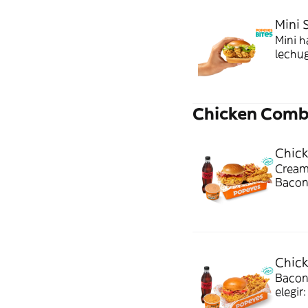
Mini 
Mini 
lechug
mome
Chicken Com
Chic
Cream
Bacon 
bebida
combo
Chic
Bacon
elegir
Ideal 