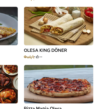
OLESA KING DÖNER
Փակ է
--
Pizza Mania Olesa