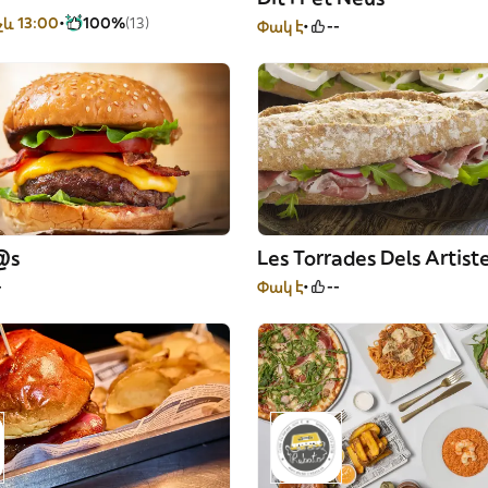
չև 13:00
100%
(13)
Փակ է
--
@s
Les Torrades Dels Artist
-
Փակ է
--