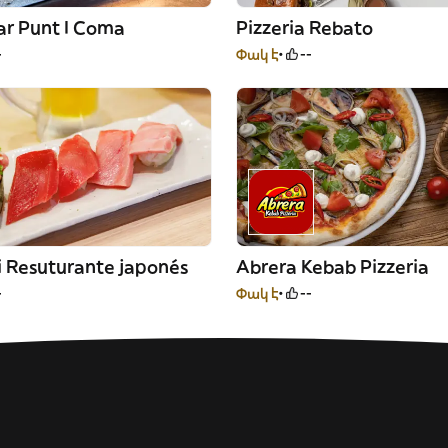
ar Punt I Coma
Pizzeria Rebato
-
Փակ է
--
i Resuturante japonés
Abrera Kebab Pizzeria
-
Փակ է
--