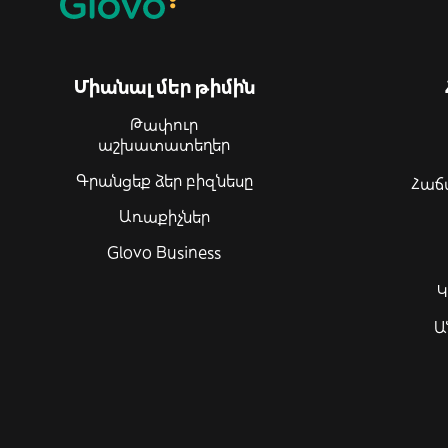
Միանալ մեր թիմին
Թափուր
աշխատատեղեր
Գրանցեք ձեր բիզնեսը
Հաճ
Առաքիչներ
Glovo Business
Կ
Ա