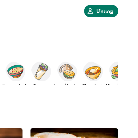
Մուտք
անական
Արաբական
Քյաբաբ
Լատինական
Տեղական
Մեքսիկական