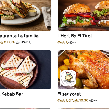
aurante La familia
L'Hort By El Tirol
չև 07:00
81%
(11)
Փակ է
--
l Kebab Bar
El senyoret
-
Փակ է մինչև 10:30
--