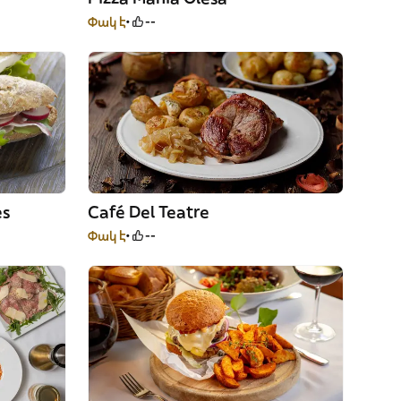
Փակ է
--
es
Café Del Teatre
Փակ է
--