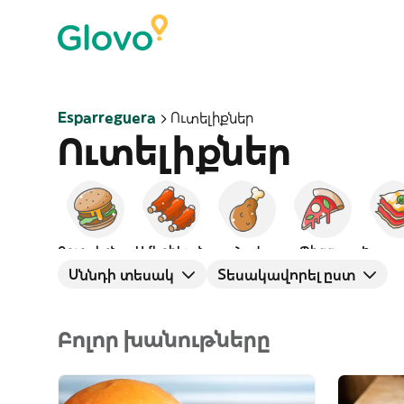
Esparreguera
Ուտելիքներ
Ուտելիքներ
Բուրգերներ
Ամերիկյան
Հավ
Պիցցա
Իտալ
Սննդի տեսակ
Տեսակավորել ըստ
Բոլոր խանութները