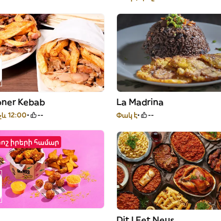
oner Kebab
La Madrina
չև 12:00
--
Փակ է
--
րոշ իրերի համար
Dit I Fet Neus