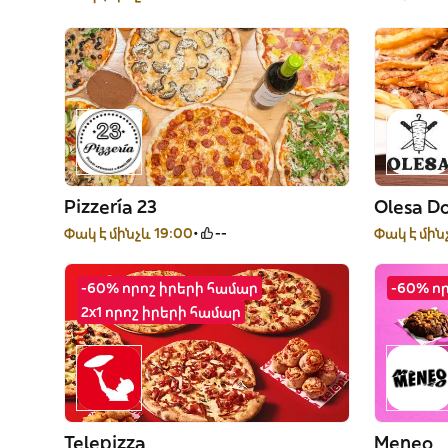
Pizzería 23
Olesa D
Փակ է մինչև 19:00
--
Փակ է մին
-60% որոշ իրերի համար
-60% ո
2x1 որոշ իրերի համար
Telepizza
Meneo