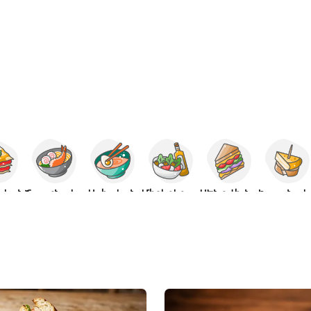
ական
Ճապոնական
Ասիական
Միջերկրական
ՍԵնդվիչներ
Իսպ