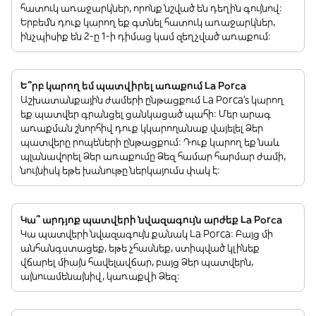
հատուկ առաջարկներ, որոնք նշված են դեղին գույնով:
Երբեմն դուք կարող եք գտնել հատուկ առաջարկներ,
ինչպիսիք են 2-ը 1-ի դիմաց կամ զեղչված առաքում:
Ե՞րբ կարող եմ պատվիրել առաքում La Porca
Աշխատանքային ժամերի ընթացքում La Porca’s կարող
եք պատվեր գրանցել ցանկացած պահի: Մեր արագ
առաքման շնորհիվ դուք կկարողանաք վայելել Ձեր
պատվերը րոպեների ընթացքում: Դուք կարող եք նաև
պլանավորել Ձեր առաքումը Ձեզ համար հարմար ժամի,
նույնիսկ եթե խանութը ներկայումս փակ է:
Կա՞ արդյոք պատվերի նվազագույն արժեք La Porca
Կա պատվերի նվազագույն քանակ La Porca: Բայց մի
անհանգստացեք, եթե չհասնեք, ստիպված կլինեք
վճարել միայն հավելավճար, բայց Ձեր պատվերն,
այնուամենայնիվ, կառաքվի Ձեզ: