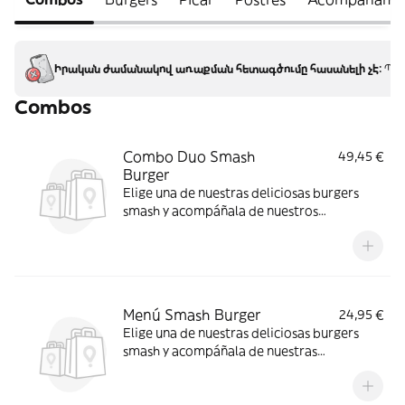
Իրական ժամանակով առաքման հետագծումը հասանելի չէ:
Պատ
Combos
Combo Duo Smash
49,45 €
Burger
Elige una de nuestras deliciosas burgers
smash y acompáñala de nuestros
irresistibles entrantes, 1 postre y tu bebida
favorita.
Menú Smash Burger
24,95 €
Elige una de nuestras deliciosas burgers
smash y acompáñala de nuestras
irresistibles patatas fritas, 1 postre casero y
tu bebida favorita.