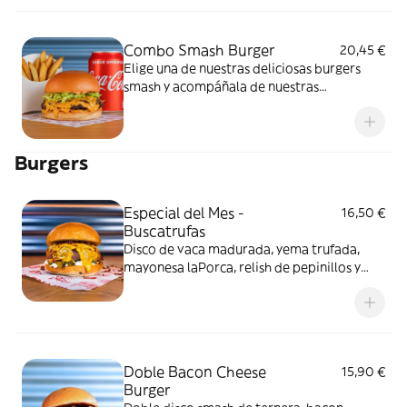
Combo Smash Burger
20,45 €
Elige una de nuestras deliciosas burgers
smash y acompáñala de nuestras
irresistibles patatas fritas y tu bebida
favorita.
Burgers
Especial del Mes -
16,50 €
Buscatrufas
Disco de vaca madurada, yema trufada,
mayonesa laPorca, relish de pepinillos y
bacon bites
Doble Bacon Cheese
15,90 €
Burger