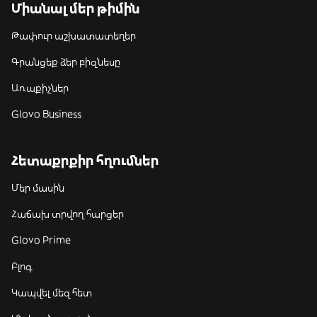
Միանալ մեր թիմին
Թափուր աշխատատեղեր
Գրանցեք ձեր բիզնեսը
Առաքիչներ
Glovo Business
Հետաքրքիր հղումներ
Մեր մասին
Հաճախ տրվող հարցեր
Glovo Prime
Բլոգ
Կապվել մեզ հետ