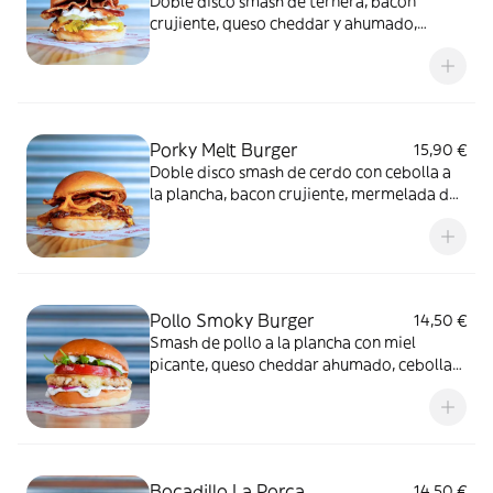
Doble disco smash de ternera, bacon
crujiente, queso cheddar y ahumado,
mayonesa laPorca y relish de pepinillos y
cebolla.
Porky Melt Burger
15,90 €
Doble disco smash de cerdo con cebolla a
la plancha, bacon crujiente, mermelada de
bacon, salsa Gochujang y queso cheddar.
Pollo Smoky Burger
14,50 €
Smash de pollo a la plancha con miel
picante, queso cheddar ahumado, cebolla
marinada, rúcula, tomate y salsa ranch.
Bocadillo La Porca
14,50 €