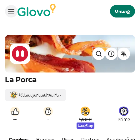
Մուտք
La Porca
Ամենավարկանիշային ›
-
--
1,90 €
Prime
Անվճար
Combos
Burgers
Picar
Postres
Acompañamie