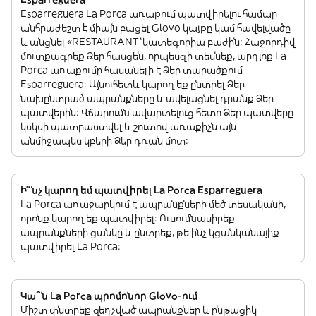
Esparreguera La Porca առաքում պատվիրելու համար
անհրաժեշտ է միայն բացել Glovo կայքը կամ հավելվածը
և անցնել «RESTAURANT”կատեգորիա բաժին: Հաջորդիվ
մուտքագրեք Ձեր հասցեն, որպեսզի տեսնեք, արդյոք La
Porca առաքումը հասանելի է Ձեր տարածքում
Esparreguera: Այնուհետև կարող եք ընտրել Ձեր
նախընտրած ապրանքները և ավելացնել դրանք Ձեր
պատվերին: Վճարումն ավարտելուց հետո Ձեր պատվերը
կսկսի պատրաստվել և շուտով առաքիչն այն
անմիջապես կբերի Ձեր դռան մոտ:
Ի՞նչ կարող եմ պատվիրել La Porca Esparreguera
La Porca առաջարկում է ապրանքների մեծ տեսականի,
որոնք կարող եք պատվիրել: Ուսումնասիրեք
ապրանքների ցանկը և ընտրեք, թե ինչ կցանկանայիք
պատվիրել La Porca:
Կա՞ն La Porca պրոմոնոր Glovo-ում
Միշտ փնտրեք զեղչված ապրանքներ և ընթացիկ