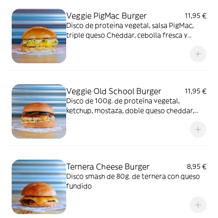
Veggie PigMac Burger
11,95 €
Disco de proteina vegetal, salsa PigMac,
triple queso Cheddar, cebolla fresca y
lechuga picada
Veggie Old School Burger
11,95 €
Disco de 100g. de proteína vegetal,
ketchup, mostaza, doble queso cheddar,
cebolla fresca y relish de pepinillos.
Ternera Cheese Burger
8,95 €
Disco smash de 80g. de ternera con queso
fundido