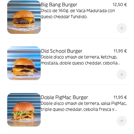
Big Bang Burger
12,50 €
Disco de 160g. de Vaca Madurada con
queso cheddar fundido.
Old School Burger
11,95 €
Doble disco smash de ternera, ketchup,
mostaza, doble queso cheddar, cebolla
fresca y relish de pepinillos.
Doble PigMac Burger
11,95 €
Doble disco smash de ternera, salsa PigMac,
triple queso cheddar, cebolla fresca y
lechuga picada