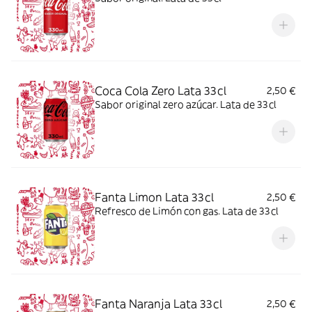
Coca Cola Zero Lata 33cl
2,50 €
Sabor original zero azúcar. Lata de 33cl
Fanta Limon Lata 33cl
2,50 €
Refresco de Limón con gas. Lata de 33cl
Fanta Naranja Lata 33cl
2,50 €