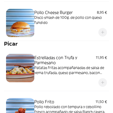
Pollo Cheese Burger
8,95 €
Disco smash de 100g. de pollo con queso
fundido
Picar
Estrelladas con Trufa y
11,95 €
Parmesano
Patatas fritas acompañanadas de salsa de
yema trufada, queso parmesano, bacon
crujiente y cebollino fresco.
Pollo Frito
11,50 €
Pollo rebozado con tempura y cebollino
fresco acompañado de salsa Ranch casera.