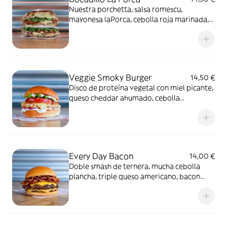
Nuestra porchetta, salsa romescu,
mayonesa laPorca, cebolla roja marinada,
miel especiada y rúcula fresca en pan de
coca crujiente.
Veggie Smoky Burger
14,50 €
Disco de proteína vegetal con miel picante,
queso cheddar ahumado, cebolla
marinada, rúcula, tomate y salsa ranch.
Every Day Bacon
14,00 €
Doble smash de ternera, mucha cebolla
plancha, triple queso americano, bacon
crujiente y salsa Pigmac.