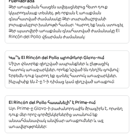
Fuenlabrada
Ձեր առաքման հասցեն ավելացնելուց հետո դուք
կկարողանաք տեսնել, թե որքան է առաքման
գնահատված ժամանակը Ձեր տարածաշրջանի
յուրաքանչյուր խանութի համար: Կարող եք նաև ստուգել
Ձեր պատվերի առաքման գնահատված ժամանակը El
Rincón del Pollo վճարման ժամանակ:
Կա՞ն El Rincón del Pollo պրոմոնոր Glovo-ում
Միշտ փնտրեք զեղչված ապրանքներ և ընթացիկ
հատուկ առաջարկներ, որոնք նշված են դեղին գույնով:
Երբեմն դուք կարող եք գտնել հատուկ առաջարկներ,
ինչպիսիք են 2-ը 1-ի դիմաց կամ զեղչված առաքում:
El Rincón del Pollo հասանելի՞ է Prime-ում
Այո. Prime-ը Glovo-ի բաժանորդային ծրագիրն է, որտեղ
դուք մեր որոշ գործընկերներից ստանում եք
անսահմանափակ անվճար առաքումներ և այլ
առավելություններ: