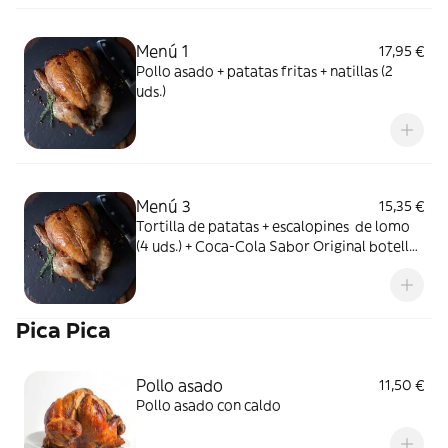
Menú 1
17,95 €
Pollo asado + patatas fritas + natillas (2
uds.)
Menú 3
15,35 €
Tortilla de patatas + escalopines de lomo
(4 uds.) + Coca-Cola Sabor Original botella
2L.
Pica Pica
Pollo asado
11,50 €
Pollo asado con caldo