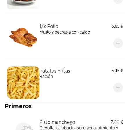
1/2 Pollo
5,85 €
Muslo y pechuga con caldo
Patatas Fritas
4,15 €
Ración
Primeros
Pisto manchego
7,00 €
Cebolla, calabacín, berenjena, pimiento y