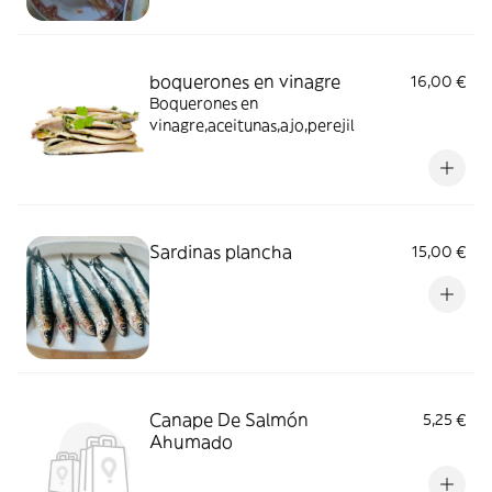
boquerones en vinagre
16,00 €
Boquerones en
vinagre,aceitunas,ajo,perejil
Sardinas plancha
15,00 €
Canape De Salmón
5,25 €
Ahumado