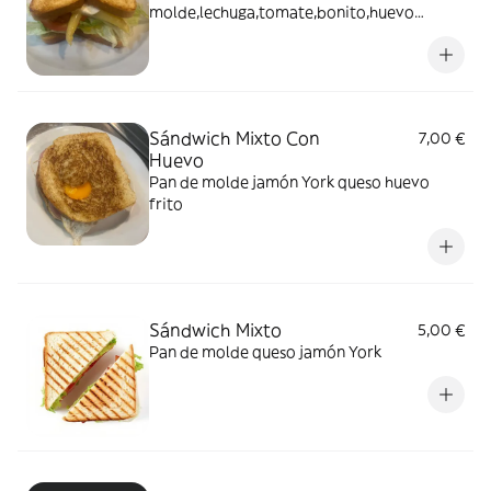
molde,lechuga,tomate,bonito,huevo
duro,espárrago blanco
Sándwich Mixto Con
7,00 €
Huevo
Pan de molde jamón York queso huevo
frito
Sándwich Mixto
5,00 €
Pan de molde queso jamón York