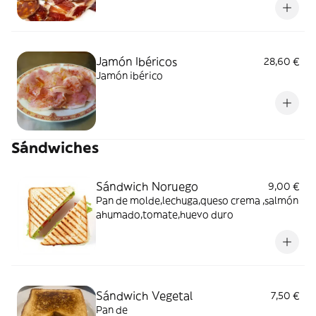
Jamón Ibéricos
28,60 €
Jamón ibérico
Sándwiches
Sándwich Noruego
9,00 €
Pan de molde,lechuga,queso crema ,salmón
ahumado,tomate,huevo duro
Sándwich Vegetal
7,50 €
Pan de