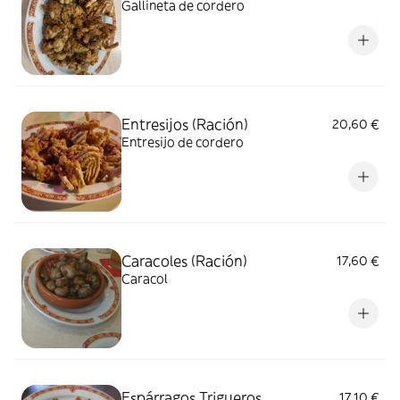
Gallineta de cordero
Entresijos (Ración)
20,60 €
Entresijo de cordero
Caracoles (Ración)
17,60 €
Caracol
Espárragos Trigueros
17,10 €