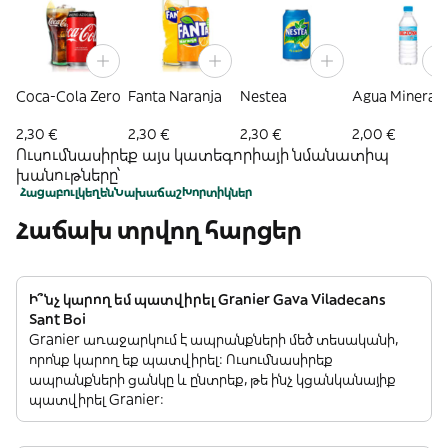
Coca-Cola Zero
Fanta Naranja
Nestea
Agua Mineral
2,30 €
2,30 €
2,30 €
2,00 €
Ուսումնասիրեք այս կատեգորիայի նմանատիպ
խանութները՝
Հացաբուլկեղեն
Նախաճաշ
Խորտիկներ
Հաճախ տրվող հարցեր
Ի՞նչ կարող եմ պատվիրել Granier Gava Viladecans
Sant Boi
Granier առաջարկում է ապրանքների մեծ տեսականի,
որոնք կարող եք պատվիրել: Ուսումնասիրեք
ապրանքների ցանկը և ընտրեք, թե ինչ կցանկանայիք
պատվիրել Granier: