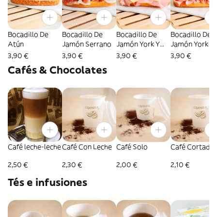
Bocadillo De
Bocadillo De
Bocadillo De
Bocadillo De
Atún
Jamón Serrano
Jamón York Y
Jamón York
Queso
3,90 €
3,90 €
3,90 €
3,90 €
Cafés & Chocolates
Café leche-leche
Café Con Leche
Café Solo
Café Cortado
2,50 €
2,30 €
2,00 €
2,10 €
Tés e infusiones