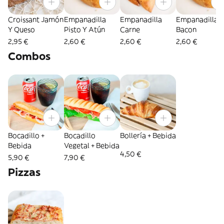
Croissant Jamón
Empanadilla
Empanadilla
Empanadilla 
Y Queso
Pisto Y Atún
Carne
Bacon
2,95 €
2,60 €
2,60 €
2,60 €
Combos
Bocadillo +
Bocadillo
Bollería + Bebida
Bebida
Vegetal + Bebida
4,50 €
5,90 €
7,90 €
Pizzas