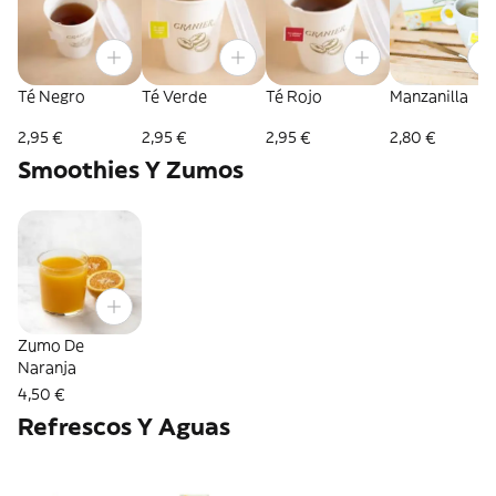
Té Negro
Té Verde
Té Rojo
Manzanilla
2,95 €
2,95 €
2,95 €
2,80 €
Smoothies Y Zumos
Zumo De
Naranja
4,50 €
Refrescos Y Aguas