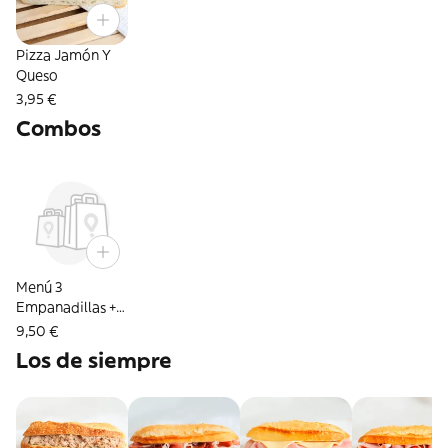
Pizza Jamón Y
Queso
3,95 €
Combos
Menú 3
Empanadillas +
Bebida
9,50 €
Los de siempre