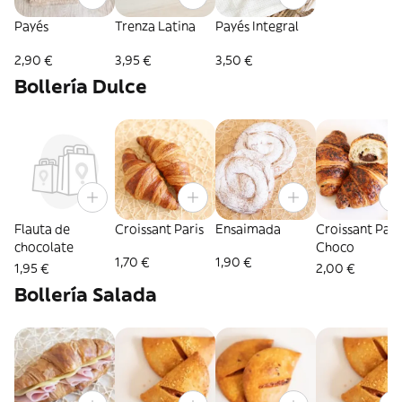
Payés
Trenza Latina
Payés Integral
2,90 €
3,95 €
3,50 €
Bollería Dulce
Flauta de
Croissant Paris
Ensaimada
Croissant Pari
chocolate
Choco
1,70 €
1,90 €
1,95 €
2,00 €
Bollería Salada