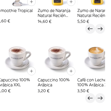
Smoothie Tropical
Zumo de Naranja
Zumo de Naranja
Natural Recién
Natural Recién
Exprimido 1 L
Exprimido 330 ml
5,60 €
14,60 €
5,50 €
Capuccino 100%
Capuccino 100%
Café con Leche
Arábica XXL
Arábica
100% Arábica XX
4,00 €
3,20 €
3,50 €