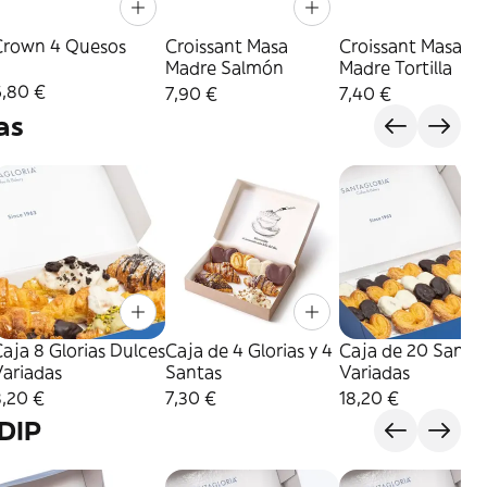
Crown 4 Quesos
Croissant Masa
Croissant Masa
Madre Salmón
Madre Tortilla
6,80 €
7,90 €
7,40 €
as
aja 8 Glorias Dulces
Caja de 4 Glorias y 4
Caja de 20 Santa
Variadas
Santas
Variadas
8,20 €
7,30 €
18,20 €
DIP