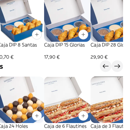
aja DIP 8 Santas
Caja DIP 15 Glorias
Caja DIP 28 Glori
0,70 €
17,90 €
29,90 €
s
aja 24 Holes
Caja de 6 Flautines
Caja de 3 Flautin