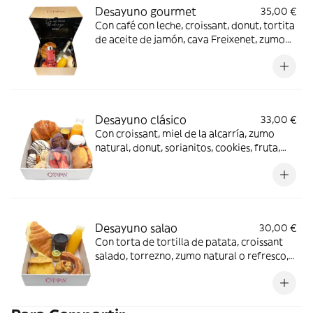
Desayuno gourmet
35,00 €
Con café con leche, croissant, donut, tortita
de aceite de jamón, cava Freixenet, zumo
de naranja natural, fresas, muffin de
chocolate, bombones variados y
dedicatoria
Desayuno clásico
33,00 €
Con croissant, miel de la alcarría, zumo
natural, donut, sorianitos, cookies, fruta,
torta de jamón serrano, muffín y café con
leche
Desayuno salao
30,00 €
Con torta de tortilla de patata, croissant
salado, torrezno, zumo natural o refresco,
café con leche, saladitos, miel de la alcarria