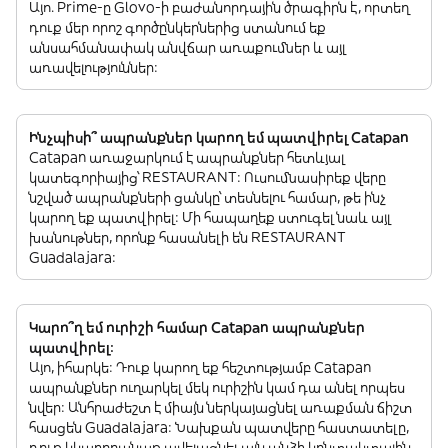
Այո. Prime-ը Glovo-ի բաժանորդային ծրագիրն է, որտեղ
դուք մեր որոշ գործընկերներից ստանում եք
անսահմանափակ անվճար առաքումներ և այլ
առավելություններ:
Ինչպիսի՞ ապրանքներ կարող եմ պատվիրել Catapan
Catapan առաջարկում է ապրանքներ հետևյալ
կատեգորիայից՝ RESTAURANT: Ուսումնասիրեք վերը
նշված ապրանքների ցանկը՝ տեսնելու համար, թե ինչ
կարող եք պատվիրել: Մի հապաղեք ստուգել նաև այլ
խանութներ, որոնք հասանելի են RESTAURANT
Guadalajara:
Կարո՞ղ եմ ուրիշի համար Catapan ապրանքներ
պատվիրել:
Այո, իհարկե: Դուք կարող եք հեշտությամբ Catapan
ապրանքներ ուղարկել մեկ ուրիշին կամ դա անել որպես
նվեր: Անհրաժեշտ է միայն ներկայացնել առաքման ճիշտ
հասցեն Guadalajara: Նախքան պատվերը հաստատելը,
դուք կկարողանաք ավելացնել այն անձի կոնտակտային