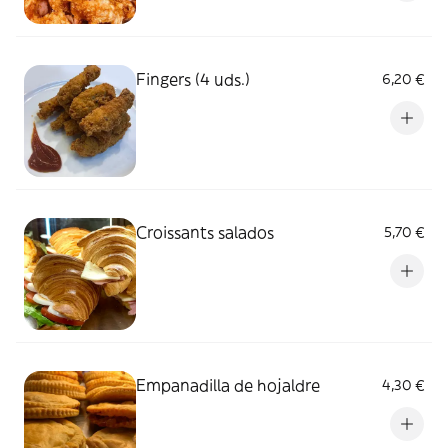
Fingers (4 uds.)
6,20 €
Croissants salados
5,70 €
Empanadilla de hojaldre
4,30 €