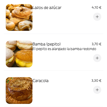
Lazos de azúcar
4,10 €
Bamba (pepito)
3,70 €
El pepito es alargado la bamba redondo
Caracola
3,30 €