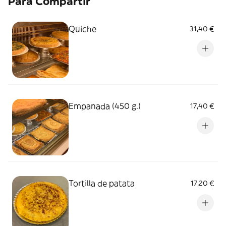
Para Compartir
Quiche
31,40 €
Empanada (450 g.)
17,40 €
Tortilla de patata
17,20 €