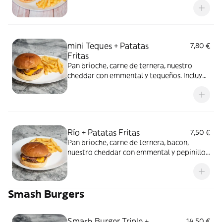
de patatas fritas. Alérgenos: Gluten,
huevos, leche, mostaza, sesamo, soja.
mini Teques + Patatas
7,80 €
Fritas
Pan brioche, carne de ternera, nuestro
cheddar con emmental y tequeños. Incluye
ración de patatas fritas. Alérgenos: Gluten,
huevos, leche, mostaza, sesamo, soja.
Río + Patatas Fritas
7,50 €
Pan brioche, carne de ternera, bacon,
nuestro cheddar con emmental y pepinillo.
Incluye ración de patatas fritas Alérgenos:
Gluten, huevos, leche, mostaza, sesamo,
soja.
Smash Burgers
Smash Burger Triple +
14,50 €