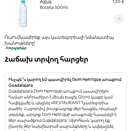
Agua
1,50 €
Botella 500ml.
Ուսումնասիրեք այս կատեգորիայի նմանատիպ
խանութները՝
Բուրգերներ
Հաճախ տրվող հարցեր
Ինչպե՞ս կարող եմ պատվիրել Dom Henrique առաքում
Guadalajara
Guadalajara Dom Henrique առաքում պատվիրելու
համար անհրաժեշտ է միայն բացել Glovo կայքը կամ
հավելվածը և անցնել «RESTAURANT”կատեգորիա
բաժին: Հաջորդիվ մուտքագրեք Ձեր հասցեն, որպեսզի
տեսնեք, արդյոք Dom Henrique առաքումը հասանելի է
Ձեր տարածքում Guadalajara: Այնուհետև կարող եք
ընտրել Ձեր նախընտրած ապրանքները և ավելացնել