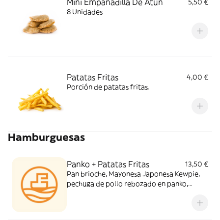
Mini Empanadilla De Atún
5,50 €
8 Unidades
Patatas Fritas
4,00 €
Porción de patatas fritas.
Hamburguesas
Panko + Patatas Fritas
13,50 €
Pan brioche, Mayonesa Japonesa Kewpie,
pechuga de pollo rebozado en panko,
huevos cocidos, tomate, lechuga. Incluye
ración de patatas fritas. Alérgenos: Gluten,
huevos, leche, mostaza, sesamo, soja.