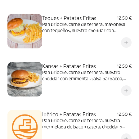
Gluten, huevos, leche, mostaza, sesamo,
soja.
Teques + Patatas Fritas
12,50 €
Pan brioche, carne de ternera, mayonesa
con tequeños, nuestro cheddar con
emmental, lechuga y tomate. Incluye ración
de patatas fritas. Alérgenos: Gluten,
huevos, leche, mostaza, sesamo, soja.
Kansas + Patatas Fritas
12,50 €
Pan brioche, carne de ternera, nuestro
cheddar con emmental, salsa barbacoa,
aros de cebollas premium, cebolla
crujiente y tomate. Incluye ración de
patatas fritas. Alérgenos: Gluten, huevos,
leche, mostaza, sesamo, soja.
Ibérico + Patatas Fritas
12,50 €
Pan brioche, carne de ternera, nuestra
mermelada de bacon casera, cheddar y
emmental, croquetas de jamón y