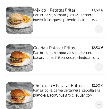
México + Patatas Fritas
13,50 €
Pan Brioche, hamburguesa de ternera,
huevo frito, queso provolone, tomate,
cebolla crujiente y guacamole.
Acompañado de ración de patatas fritas.
Alérgenos: Gluten, huevos, leche, mostaza,
sesamo, soja.
Guada + Patatas Fritas
12,50 €
Pan brioche, hamburguesa de ternera,
bacon, huevo frito, nuestro cheddar con
emmental, tomate, lechuga, pepinillo y
mayonesa. Incluye ración de patatas fritas.
Alérgenos: Gluten, huevos, leche, mostaza,
sesamo, soja.
Churrasco + Patatas Fritas
12,50 €
Pan brioche, carne de ternera, cebolla a la
plancha, bacon, nuestro cheddar con
emmental, tomate, lechuga y mayonesa.
Incluye ración de patatas fritas. Alérgenos: