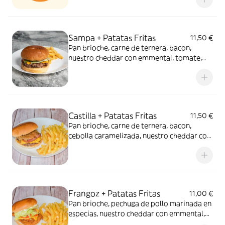
mayonesa. Incluye ración de patatas fritas.
Alérgenos: Gluten, huevos, leche, soja.
Alérgenos: Gluten, huevos, leche, mostaza,
sesamo, soja.
Sampa + Patatas Fritas
11,50 €
Pan brioche, carne de ternera, bacon,
nuestro cheddar con emmental, tomate,
lechuga y mayonesa. Incluye ración de
patatas fritas. Alérgenos: Gluten, huevos,
leche, mostaza, sesamo, soja.
Castilla + Patatas Fritas
11,50 €
Pan brioche, carne de ternera, bacon,
cebolla caramelizada, nuestro cheddar con
emmental, tomate, pepinillo y mayonesa.
Incluye ración de patatas fritas Alérgenos:
Gluten, huevos, leche, mostaza, sesamo,
soja.
Frangoz + Patatas Fritas
11,00 €
Pan brioche, pechuga de pollo marinada en
especias, nuestro cheddar con emmental,
tomate, lechuga y mayonesa. Incluye ración