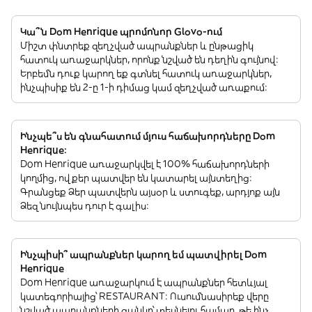
Կա՞ն Dom Henrique պրոմոնոր Glovo-ում
Միշտ փնտրեք զեղչված ապրանքներ և ընթացիկ
հատուկ առաջարկներ, որոնք նշված են դեղին գույնով:
Երբեմն դուք կարող եք գտնել հատուկ առաջարկներ,
ինչպիսիք են 2-ը 1-ի դիմաց կամ զեղչված առաքում:
Ինչպե՞ս են գնահատում մյուս հաճախորդները Dom
Henrique:
Dom Henrique առաջարկվել է 100% հաճախորդների
կողմից, ովքեր պատվեր են կատարել այնտեղից:
Գրանցեք Ձեր պատվերն այսօր և ստուգեք, արդյոք այն
Ձեզ նույնպես դուր է գալիս:
Ինչպիսի՞ ապրանքներ կարող եմ պատվիրել Dom
Henrique
Dom Henrique առաջարկում է ապրանքներ հետևյալ
կատեգորիայից՝ RESTAURANT: Ուսումնասիրեք վերը
նշված ապրանքների ցանկը՝ տեսնելու համար, թե ինչ