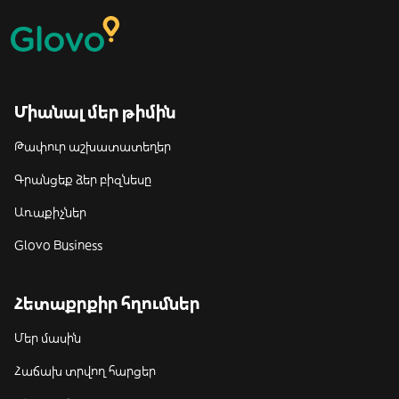
Միանալ մեր թիմին
Թափուր աշխատատեղեր
Գրանցեք ձեր բիզնեսը
Առաքիչներ
Glovo Business
Հետաքրքիր հղումներ
Մեր մասին
Հաճախ տրվող հարցեր