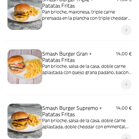
Patatas Fritas
Pan brioche, mayonesa, triple carne
prensada en la plancha con triple cheddar
con emmental. Acompañado de ración de
patatas fritas. Alérgenos: Gluten, huevos,
leche, mostaza, sesamo, soja.
Smash Burger Gran +
14,00 €
Patatas Fritas
Pan brioche, salsa de la casa, doble carne
aplastada con queso grana padano, bacon,
tomate y rúcula, acompañado con ración
de patatas fritas. Alérgenos: Gluten,
huevos, leche, mostaza, sesamo, soja.
Smash Burger Supremo +
14,00 €
Patatas Fritas
Pan brioche, salsa de la casa, doble carne
aplastada, doble cheddar con emmental,
cebollas a la plancha, bacon y pepinillo.