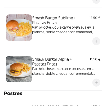
Acompañado de ración de patatas fritas.
Alérgenos: Gluten, huevos, leche, mostaza,
sesamo, soja.
Smash Burger Sublime +
12,50 €
Patatas Fritas
Pan brioche, doble carne prensada en la
plancha, doble cheddar con emmental,
mayonesa y bacon. Acompañado de ración
de patatas fritas. Alérgenos: Gluten,
huevos, leche, mostaza, sesamo, soja.
Smash Burger Alpha +
11,50 €
Patatas Fritas
Pan brioche, doble carne prensada en la
plancha, doble cheddar con emmental,
acompañado con ración de patatas fritas.
Alérgenos: Gluten, huevos, leche, mostaza,
sesamo, soja.
Postres