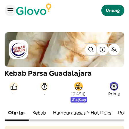
Մուտք
Kebab Parsa Guadalajara
-
--
0,49 €
Prime
Անվճար
Ofertas
Kebab
Hamburguesas Y Hot Dogs
Poll