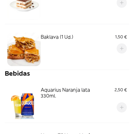
Baklava (1 Ud.)
1,50 €
Bebidas
Aquarius Naranja lata
2,50 €
330ml.