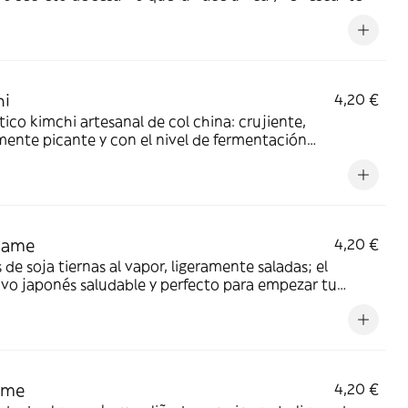
hi
4,20 €
ico kimchi artesanal de col china: crujiente,
mente picante y con el nivel de fermentación
ional perfecto para potenciar cualquier plato
mame
4,20 €
 de soja tiernas al vapor, ligeramente saladas; el
ivo japonés saludable y perfecto para empezar tu
a.
ame
4,20 €