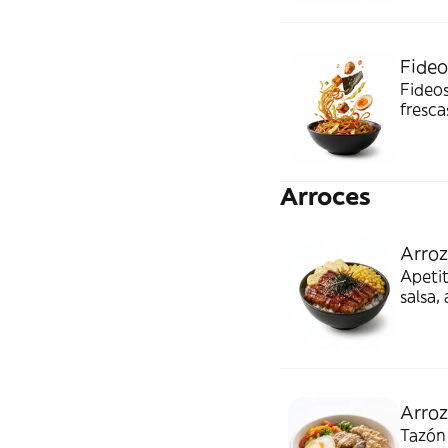
Fideo
Fideos
fresca
lleno 
Arroces
Arroz
Apetit
salsa,
sésamo
Arro
Tazón 