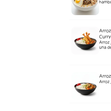
hambur
un mix
Adere
mosta
Arro
Curry
Arroz
una de
Arroz
Arroz 