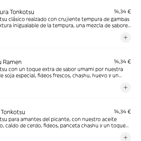
ura Tonkotsu
14,34 €
tsu clásico realzado con crujiente tempura de gambas
extura inigualable de la tempura, una mezcla de sabores
tible.
u Ramen
14,34 €
tsu con un toque extra de sabor umami por nuestra
de soja especial, fideos frescos, chashu, huevo y un
 más profundo.
 Tonkotsu
14,34 €
su para amantes del picante, con nuestro aceite
o, caldo de cerdo, fideos, panceta chashu y un toque
or que despierta el paladar.