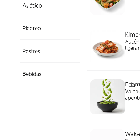
Asiático
Picoteo
Kimc
Autént
ligera
Postres
tradic
Bebidas
Eda
Vainas
aperit
comid
Wak