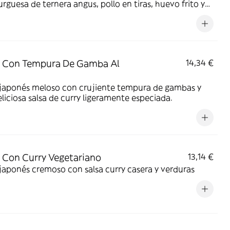
guesa de ternera angus, pollo en tiras, huevo frito y
 de verduras salteadas (brócoli, pimientos, calabacín).
zado con mostaza de grano entero y salsa cremosa de
za dulce.
z Con Tempura De Gamba Al
14,34 €
 japonés meloso con crujiente tempura de gambas y
liciosa salsa de curry ligeramente especiada.
 Con Curry Vegetariano
13,14 €
japonés cremoso con salsa curry casera y verduras