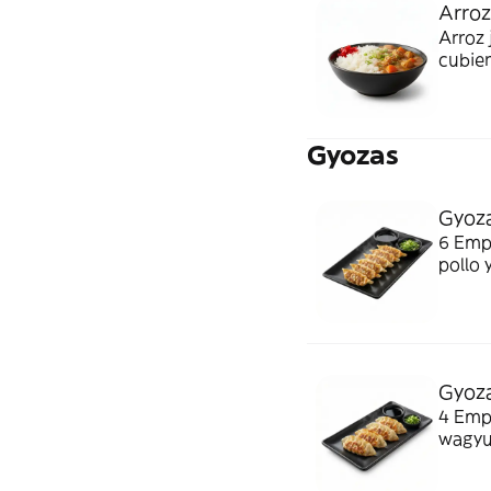
Arroz
Arroz 
cubier
Gyozas
Gyoza
6 Empa
pollo 
contra
interi
Gyoza
4 Empa
wagyu,
flamea