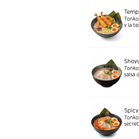
Temp
Tonko
y la t
irresis
Shoy
Tonko
salsa 
perfil
Spicy
Tonkot
secret
de cal