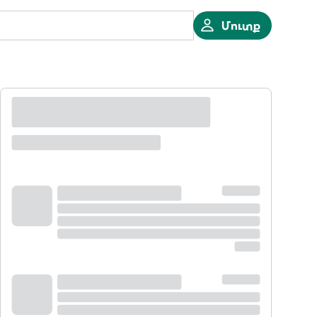
Մուտք