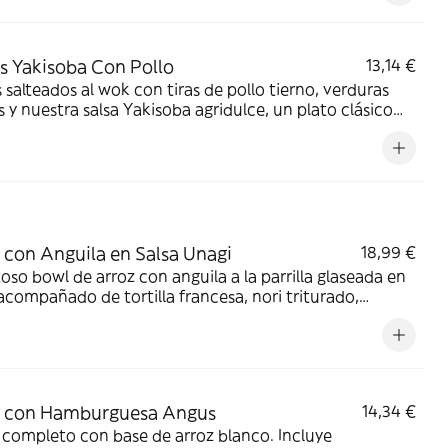
s Yakisoba Con Pollo
13,14 €
 salteados al wok con tiras de pollo tierno, verduras
s y nuestra salsa Yakisoba agridulce, un plato clásico
de sabor.
 con Anguila en Salsa Unagi
18,99 €
oso bowl de arroz con anguila a la parrilla glaseada en
 acompañado de tortilla francesa, nori triturado,
 y maíz dulce. ¡Perfecto para paladares exigentes!
z con Hamburguesa Angus
14,34 €
completo con base de arroz blanco. Incluye