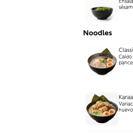
Ensala
sésamo
Noodles
Class
Caldo 
pancet
experi
Karaa
Variac
huevo 
amante