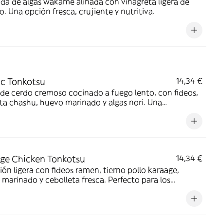
da de algas wakame aliñada con vinagreta ligera de
. Una opción fresca, crujiente y nutritiva.
ic Tonkotsu
14,34 €
de cerdo cremoso cocinado a fuego lento, con fideos,
a chashu, huevo marinado y algas nori. Una
encia japonesa auténtica y reconfortante.
ge Chicken Tonkotsu
14,34 €
ión ligera con fideos ramen, tierno pollo karaage,
marinado y cebolleta fresca. Perfecto para los
s del pollo.