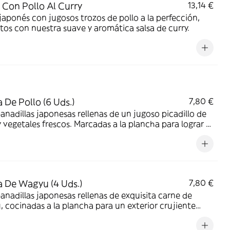
 Con Pollo Al Curry
13,14 €
japonés con jugosos trozos de pollo a la perfección,
tos con nuestra suave y aromática salsa de curry.
 De Pollo (6 Uds.)
7,80 €
nadillas japonesas rellenas de un jugoso picadillo de
y vegetales frescos. Marcadas a la plancha para lograr el
ste perfecto: una base dorada y crujiente con un
or tierno y cocinado al vapor.
 De Wagyu (4 Uds.)
7,80 €
nadillas japonesas rellenas de exquisita carne de
 cocinadas a la plancha para un exterior crujiente
do con queso y un interior jugoso.