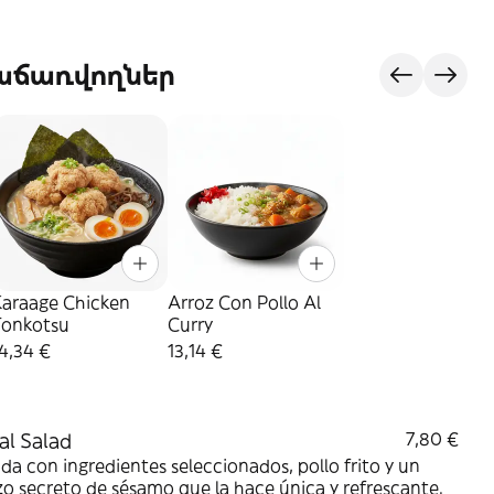
վաճառվողներ
Karaage Chicken
Arroz Con Pollo Al
Tonkotsu
Curry
4,34 €
13,14 €
al Salad
7,80 €
da con ingredientes seleccionados, pollo frito y un
o secreto de sésamo que la hace única y refrescante.