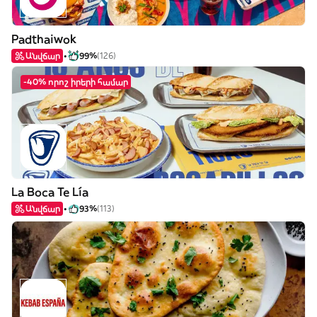
Padthaiwok
Անվճար
99%
(126)
-40% որոշ իրերի համար
La Boca Te Lía
Անվճար
93%
(113)