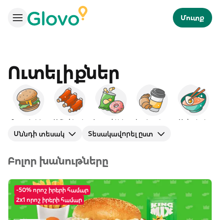
Մուտք
Ուտելիքներ
Բուրգերներ
Ամերիկյան
Խորտիկներ
Նախաճաշ
Ասիական
Սննդի տեսակ
Տեսակավորել ըստ
Բոլոր խանութները
-50% որոշ իրերի համար
2x1 որոշ իրերի համար