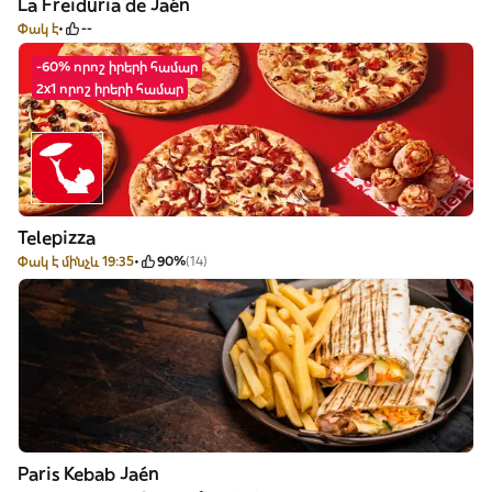
La Freiduria de Jaén
Փակ է
--
-60% որոշ իրերի համար
2x1 որոշ իրերի համար
Telepizza
Փակ է մինչև 19:35
90%
(14)
Paris Kebab Jaén