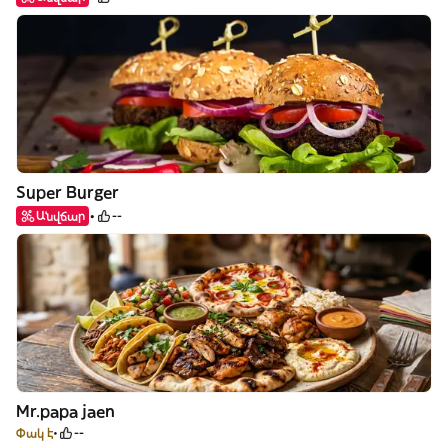
Super Burger
Անվճար
--
Mr.papa jaen
Փակ է
--