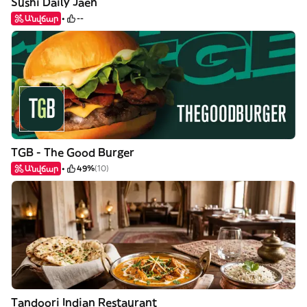
Sushi Daily Jaen
Անվճար
--
TGB - The Good Burger
Անվճար
49%
(10)
Tandoori Indian Restaurant