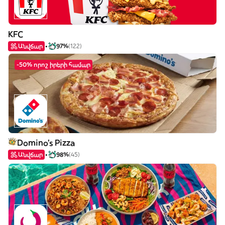
KFC
Անվճար
97%
(122)
-50% որոշ իրերի համար
Domino's Pizza
Անվճար
98%
(45)