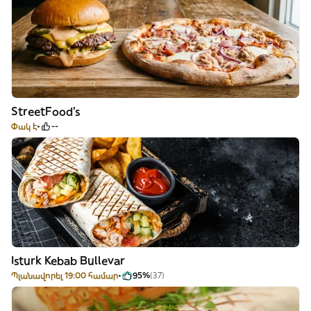
StreetFood’s
Փակ է
--
Isturk Kebab Bullevar
Պլանավորել 19:00 համար
95%
(37)