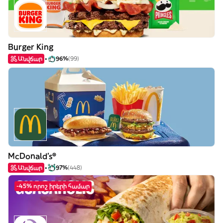
Burger King
Անվճար
96%
(99)
McDonald's®
Անվճար
97%
(448)
-45% որոշ իրերի համար