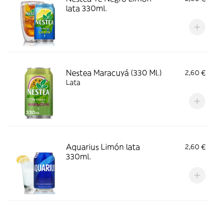
lata 330ml.
Nestea Maracuyá (330 Ml.)
2,60 €
Lata
Aquarius Limón lata
2,60 €
330ml.