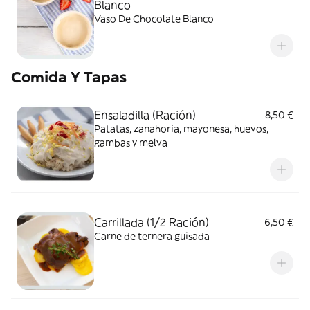
Blanco
Vaso De Chocolate Blanco
Comida Y Tapas
Ensaladilla (Ración)
8,50 €
Patatas, zanahoria, mayonesa, huevos,
gambas y melva
Carrillada (1/2 Ración)
6,50 €
Carne de ternera guisada