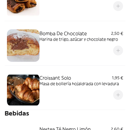
Bomba De Chocolate
2,50 €
Harina de trigo, azúcar y chocolate negro
Croissant Solo
1,95 €
Masa de bollería hojaldrada con levadura
Bebidas
Nestea Té Negro Limón
2,60 €