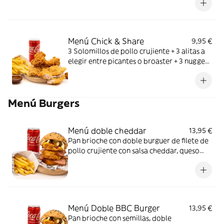
Menú Chick & Share
9,95 €
3 Solomillos de pollo crujiente + 3 alitas a
elegir entre picantes o broaster + 3 nuggets
+ 1 complemento +1 bebida + 1 salsa
Menú Burgers
Menú doble cheddar
13,95 €
Pan brioche con doble burguer de filete de
pollo crujiente con salsa cheddar, queso
cheddar y bacon más un complemento a
elegir y una bebida a elegir
Menú Doble BBC Burger
13,95 €
Pan brioche con semillas, doble