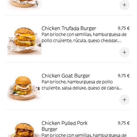
salsa deluxe y pepinillo
Chicken Trufada Burger
9,75 €
Pan brioche con semillas, hamburguesa de
pollo crujiente, rúcula, queso cheddar,
huevo frito, salsa trufada y cebolla
caramelizada
Chicken Goat Burger
9,75 €
Pan brioche, hamburguesa de pollo
crujiente, salsa deluxe, queso de cabra,
lechuga y cebolla caramelizada
Chicken Pulled Pork
9,75 €
Burger
Pan brioche con semillas, hamburguesa de