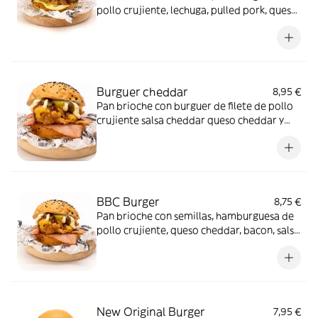
pollo crujiente, lechuga, pulled pork, queso
cheddar, salsa bbq y cebolla caramelizada
Burguer cheddar
8,95 €
Pan brioche con burguer de filete de pollo
crujiente salsa cheddar queso cheddar y
bacon
BBC Burger
8,75 €
Pan brioche con semillas, hamburguesa de
pollo crujiente, queso cheddar, bacon, salsa
bbq , salsa deluxe y pepinillo
New Original Burger
7,95 €