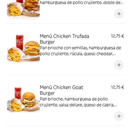
hamburguesa de pollo crujiente, doble de
queso cheddar, doble de bacon, salsa bbq,
salsa deluxe y pepinillo. Acompañado de
complemento y bebida
Menú Chicken Trufada
12,75 €
Burger
Pan brioche con semillas, hamburguesa de
pollo crujiente, rúcula, queso cheddar,
huevo frito, salsa trufada y cebolla
caramelizada. Acompañado de
complemento y bebida
Menú Chicken Goat
12,75 €
Burger
Pan brioche, hamburguesa de pollo
crujiente, salsa deluxe, queso de cabra,
lechuga y cebolla caramelizada.
Acompañado de complemento y bebida