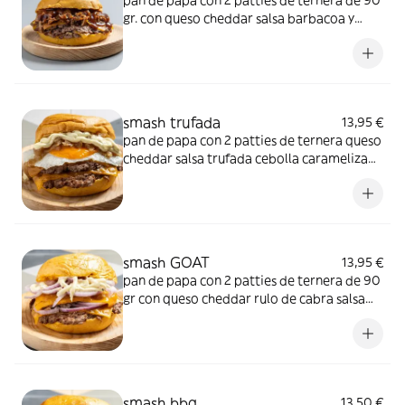
pan de papa con 2 patties de ternera de 90
gr. con queso cheddar salsa barbacoa y
pulled pork
smash trufada
13,95 €
pan de papa con 2 patties de ternera queso
cheddar salsa trufada cebolla caramelizada
y huevo
smash GOAT
13,95 €
pan de papa con 2 patties de ternera de 90
gr con queso cheddar rulo de cabra salsa
deluxe y cebolla caramelizada
smash bbq
13,50 €