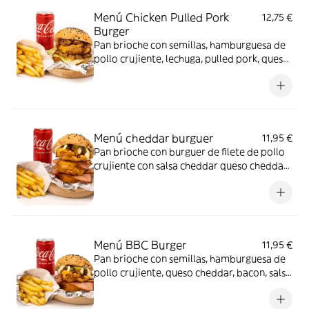
Menú Chicken Pulled Pork
12,75 €
Burger
Pan brioche con semillas, hamburguesa de
pollo crujiente, lechuga, pulled pork, queso
cheddar, salsa bbq y cebolla caramelizada.
Acompañado de complemento y bebida
Menú cheddar burguer
11,95 €
Pan brioche con burguer de filete de pollo
crujiente con salsa cheddar queso cheddar
y bacon mas un complemento a elegir y una
bebida a elegir
Menú BBC Burger
11,95 €
Pan brioche con semillas, hamburguesa de
pollo crujiente, queso cheddar, bacon, salsa
bbq , salsa deluxe y pepinillo. Acompañado
de complemento y bebida