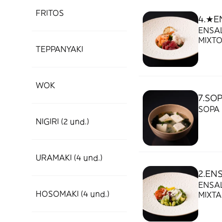
FRITOS
4.★E
ENSA
MIXT
TEPPANYAKI
SALSA
WOK
7.SO
SOPA 
NIGIRI (2 und.)
URAMAKI (4 und.)
2.EN
ENSA
HOSOMAKI (4 und.)
MIXT
CHER
MAYO