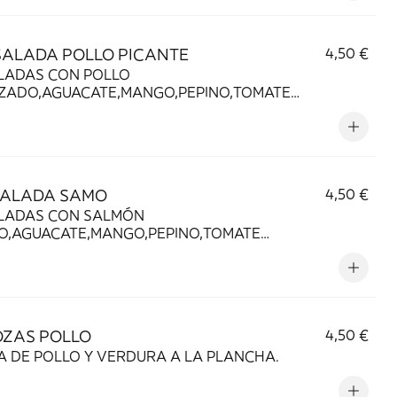
SALADA POLLO PICANTE
4,50 €
LADAS CON POLLO
ZADO,AGUACATE,MANGO,PEPINO,TOMATE
RY,EDAMAME, SÉSAMO Y SALSA PONZU,SALSA
NESA PICANTE.
SALADA SAMO
4,50 €
LADAS CON SALMÓN
O,AGUACATE,MANGO,PEPINO,TOMATE
RY,EDAMAME,SÉSAMO Y SALSA PONZU.
OZAS POLLO
4,50 €
 DE POLLO Y VERDURA A LA PLANCHA.