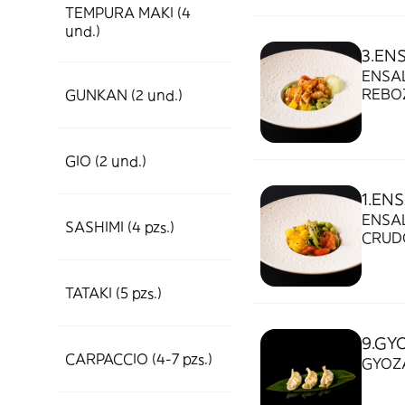
TEMPURA MAKI (4
und.)
3.EN
ENSA
REBO
GUNKAN (2 und.)
CHER
MAYO
GIO (2 und.)
1.EN
ENSA
SASHIMI (4 pzs.)
CRUD
CHER
TATAKI (5 pzs.)
9.GY
CARPACCIO (4-7 pzs.)
GYOZA