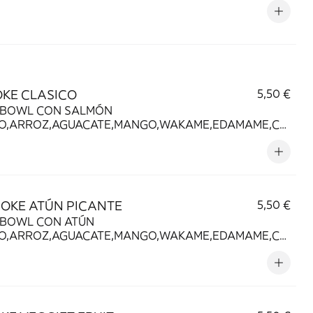
OKE CLASICO
5,50 €
 BOWL CON SALMÓN
O,ARROZ,AGUACATE,MANGO,WAKAME,EDAMAME,CE
A CRUJIENTE,SÉSAMO Y SALSA POKE。
POKE ATÚN PICANTE
5,50 €
 BOWL CON ATÚN
O,ARROZ,AGUACATE,MANGO,WAKAME,EDAMAME,CE
 CRUJIENTE,SÉSAMO Y SALSA POKE,SALSA
NESA PICANTE。