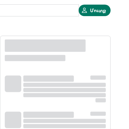
Մուտք