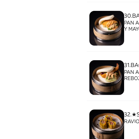
30.B
PAN 
Y M
31.B
PAN 
32.★
RAVIO