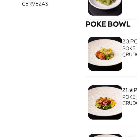
CERVEZAS
POKE BOWL
20.P
POKE
CRUD
BOLL
21.★
POKE
CRUD
BOLLA
MAYO