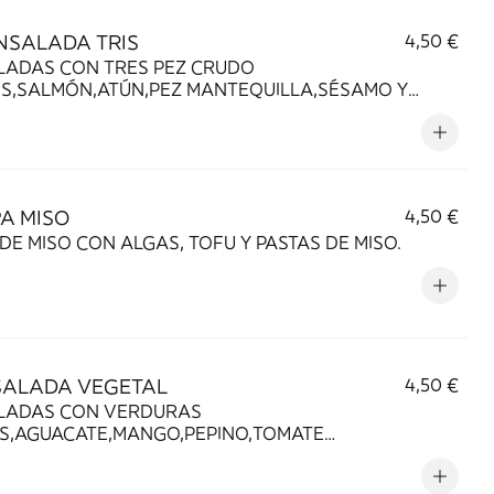
NSALADA TRIS
4,50 €
LADAS CON TRES PEZ CRUDO
OS,SALMÓN,ATÚN,PEZ MANTEQUILLA,SÉSAMO Y
 PONZU,SALSA POKE.
PA MISO
4,50 €
DE MISO CON ALGAS, TOFU Y PASTAS DE MISO.
SALADA VEGETAL
4,50 €
LADAS CON VERDURAS
AS,AGUACATE,MANGO,PEPINO,TOMATE
RY,EDAMAME,SÉSAMO Y SALSA PONZU,SALSA
NESA DULCE.