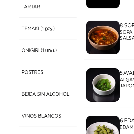
TARTAR
8.SO
TEMAKI (1 pzs.)
SOPA 
SALS
ONIGIRI (1 und.)
POSTRES
5.WA
ALGA
JAPON
SÉSA
BEIDA SIN ALCOHOL
VINOS BLANCOS
6.ED
EDAM