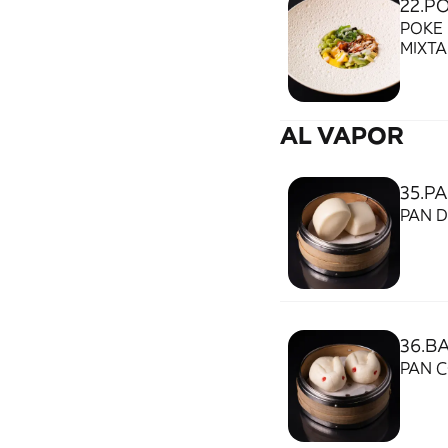
22.P
POKE
MIXT
CHER
CRUJ
AL VAPOR
35.P
PAN D
36.B
PAN C