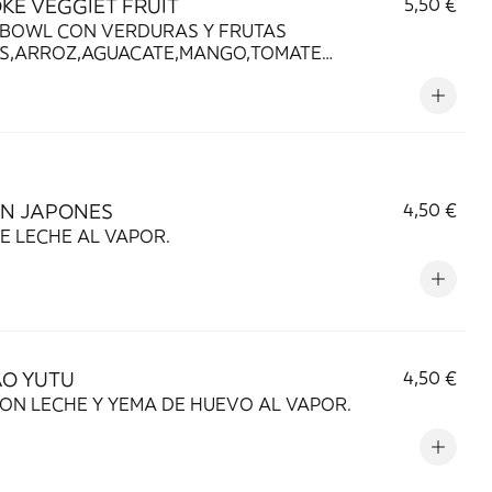
OKE VEGGIET FRUIT
5,50 €
 BOWL CON VERDURAS Y FRUTAS
AS,ARROZ,AGUACATE,MANGO,TOMATE
RY,WAKAME,EDAMAME,CEBOLLA
IENTE,SÉSAMO Y SALSA MAYONESA DULCE。
AN JAPONES
4,50 €
E LECHE AL VAPOR.
AO YUTU
4,50 €
ON LECHE Y YEMA DE HUEVO AL VAPOR.