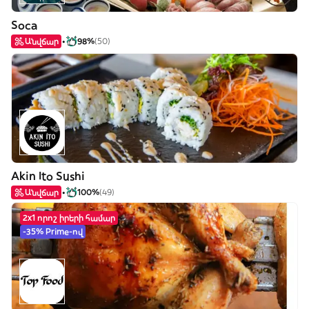
Soca
Անվճար
98%
(50)
Akin Ito Sushi
Անվճար
100%
(49)
2x1 որոշ իրերի համար
-35% Prime-ով