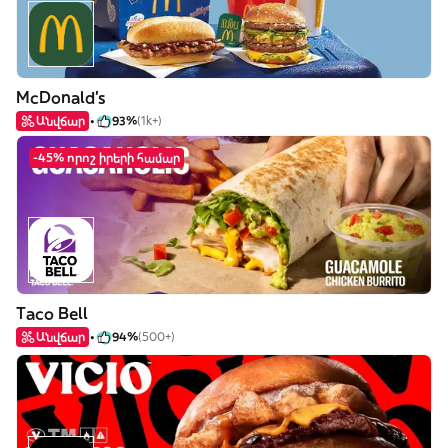
McDonald's
Անվճար
93%
(1k+)
-45% որոշ իրերի համար
Taco Bell
Անվճար
94%
(500+)