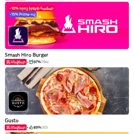
-10% որոշ իրերի համար
-15% Prime-ով
Smash Hiro Burger
Անվճար
97%
(194)
Gusto
Անվճար
89%
(30)