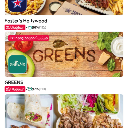
Foster's Hollywood
Անվճար
96%
(115)
2x1 որոշ իրերի համար
GREENS
Անվճար
97%
(119)