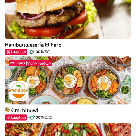
Hamburguesería El Faro
Անվճար
100%
(56)
2x1 որոշ իրերի համար
Kimchibowl
Անվճար
100%
(272)