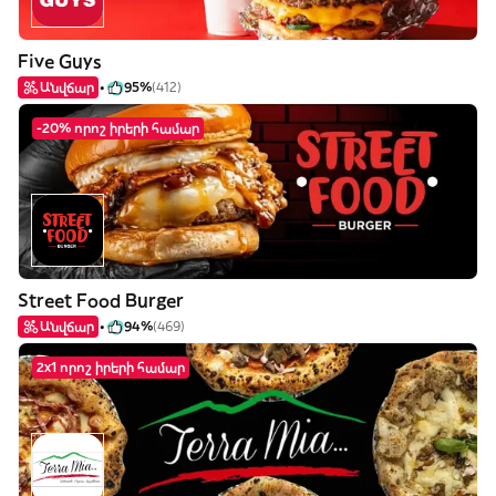
Five Guys
Անվճար
95%
(412)
-20% որոշ իրերի համար
Street Food Burger
Անվճար
94%
(469)
2x1 որոշ իրերի համար