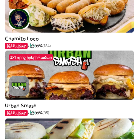
Chamito Loco
Անվճար
99%
(184)
2x1 որոշ իրերի համար
Urban Smash
Անվճար
99%
(95)