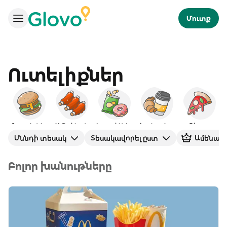
Մուտք
Ուտելիքներ
Բուրգերներ
Ամերիկյան
Խորտիկներ
Նախաճաշ
Պիցցա
Սննդի տեսակ
Տեսակավորել ըստ
Ամենավ
Բոլոր խանութները