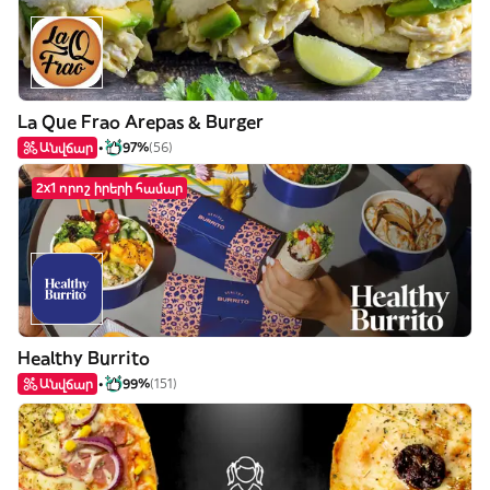
La Que Frao Arepas & Burger
Անվճար
97%
(56)
2x1 որոշ իրերի համար
Healthy Burrito
Անվճար
99%
(151)