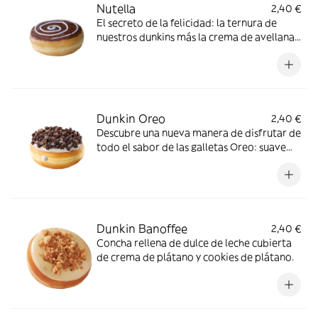
Nutella
2,40 €
El secreto de la felicidad: la ternura de
nuestros dunkins más la crema de avellanas
más famosa del mercado. ¡Don’t worry, be
happy!
Dunkin Oreo
2,40 €
Descubre una nueva manera de disfrutar de
todo el sabor de las galletas Oreo: suave
crema y topping crujiente. ¡Pruébalo!
Dunkin Banoffee
2,40 €
Concha rellena de dulce de leche cubierta
de crema de plátano y cookies de plátano.