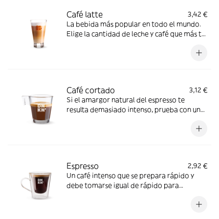
Café latte
3,42 €
La bebida más popular en todo el mundo.
Elige la cantidad de leche y café que más te
guste y disfruta de una bebida hecha a tu
medida
Café cortado
3,12 €
Si el amargor natural del espresso te
resulta demasiado intenso, prueba con un
poquito de leche para endulzar su sabor
Espresso
2,92 €
Un café intenso que se prepara rápido y
debe tomarse igual de rápido para
disfrutar al 100% de todo su sabor