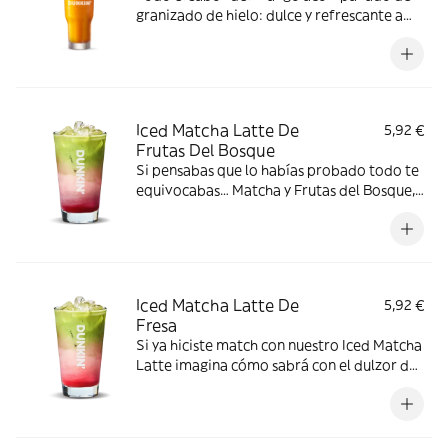
granizado de hielo: dulce y refrescante a
partes iguales
Iced Matcha Latte De
5,92 €
Frutas Del Bosque
Si pensabas que lo habías probado todo te
equivocabas… Matcha y Frutas del Bosque,
¿hay algo mejor? ¡Compruébalo por ti
mismo!
Iced Matcha Latte De
5,92 €
Fresa
Si ya hiciste match con nuestro Iced Matcha
Latte imagina cómo sabrá con el dulzor de
la fresa. No te lo imagines y ¡pruébalo! ¡Te
va a encantar!