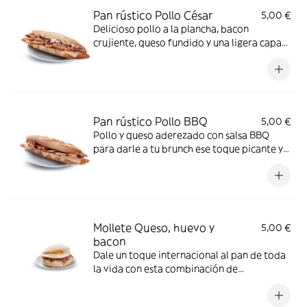
Pan rústico Pollo César
5,00 €
Delicioso pollo a la plancha, bacon
crujiente, queso fundido y una ligera capa
de mayonesa para darle un toque cremoso.
¿Suena bien? ¡Pues sabe mejor!
Pan rústico Pollo BBQ
5,00 €
Pollo y queso aderezado con salsa BBQ
para darle a tu brunch ese toque picante y
diferente
Mollete Queso, huevo y
5,00 €
bacon
Dale un toque internacional al pan de toda
la vida con esta combinación de
ingredientes que te va a enganchar desde el
primer bocado