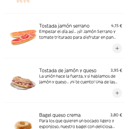
Tostada jamón serrano
4,15 €
Empezar el día así… ¡sí! Jamón Serrano y
tomate triturado para disfrutar en pan
normal o integral
Tostada de jamón y queso
3,95 €
La unión hace la fuerza, y si hablamos de
jamón y queso… ¡ni te cuento! Una de las
mejores opciones para disfrutar de un
desayuno clásico.
Bagel queso crema
3,80 €
Para los que quieren un bocado ligero y
esponjoso, nuestro bagel con deliciosa