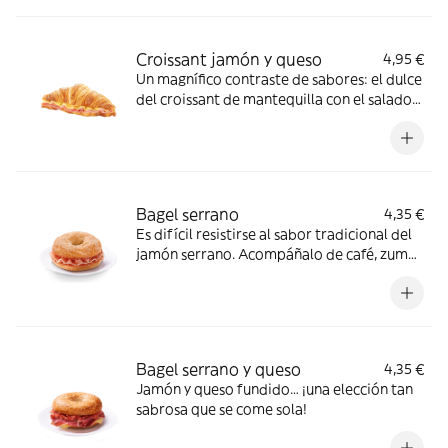
Croissant jamón y queso
4,95 €
Un magnífico contraste de sabores: el dulce
del croissant de mantequilla con el salado
del jamón y el queso fundido
Bagel serrano
4,35 €
Es difícil resistirse al sabor tradicional del
jamón serrano. Acompáñalo de café, zumo
o refresco y tendrás un brunch de 10
Bagel serrano y queso
4,35 €
Jamón y queso fundido… ¡una elección tan
sabrosa que se come sola!