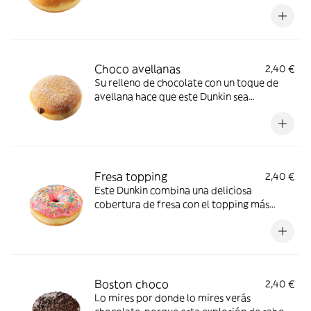
clásico: sencillo, tierno, fresco y delicioso.
¡Nunca pasará de moda!
Choco avellanas
2,40 €
Su relleno de chocolate con un toque de
avellana hace que este Dunkin sea
irresistiblemente dulce. Si lo pruebas,
¡repites!
Fresa topping
2,40 €
Este Dunkin combina una deliciosa
cobertura de fresa con el topping más
divertido: mucho color y ¡mucho más
sabor!
Boston choco
2,40 €
Lo mires por donde lo mires verás