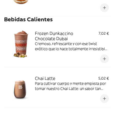
crema de queso es la mejor opción
Bebidas Calientes
Frozen Dunkaccino
7,02 €
Chocolate Dubai
Cremoso, refrescante y con ese twist
exótico que lo hace totalmente irresistible.
Ideal para darte un capricho dulce cuando
el calor aprieta.
Chai Latte
5,02 €
Para cultivar cuerpo y mente empieza por
tomar nuestro Chai Latte: un sabor tan
exótico como sorprendente