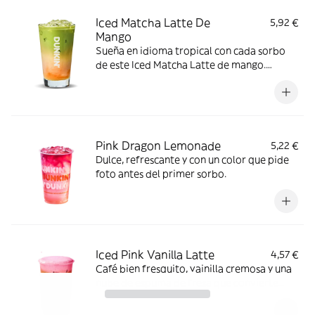
Iced Matcha Latte De
5,92 €
Mango
Sueña en idioma tropical con cada sorbo
de este Iced Matcha Latte de mango.
Simplemente irresistible.
Pink Dragon Lemonade
5,22 €
Dulce, refrescante y con un color que pide
foto antes del primer sorbo.
Iced Pink Vanilla Latte
4,57 €
Café bien fresquito, vainilla cremosa y una
nube de espuma de fresa que convierte
cada sorbo en un auténtico main character
moment.