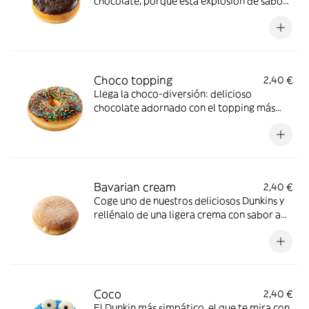
chocolate, porque esta explosión de sabor
está creada especialmente para los
apasionados del dulce
Choco topping
2,40 €
Llega la choco-diversión: delicioso
chocolate adornado con el topping más
divertido
Bavarian cream
2,40 €
Coge uno de nuestros deliciosos Dunkins y
rellénalo de una ligera crema con sabor a
vainilla. ¡Una receta exquisita!
Coco
2,40 €
El Dunkin más simpático, el que te mira con