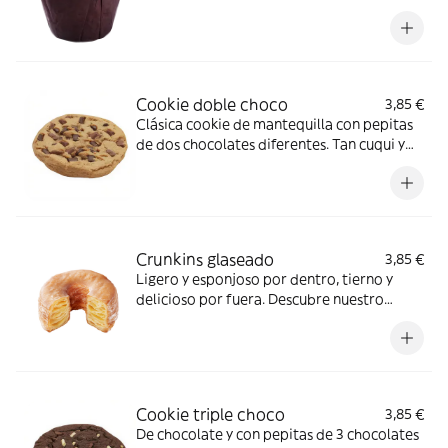
interior relleno te dejará con ganas de
repetir.
Cookie doble choco
3,85 €
Clásica cookie de mantequilla con pepitas
de dos chocolates diferentes. Tan cuqui y
tan deliciosa que o la amas…o la amas
Crunkins glaseado
3,85 €
Ligero y esponjoso por dentro, tierno y
delicioso por fuera. Descubre nuestro
glaseado de azúcar en su versión Crunkin.
Cookie triple choco
3,85 €
De chocolate y con pepitas de 3 chocolates