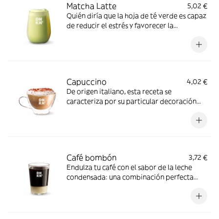
Matcha Latte
5,02 €
Quién diría que la hoja de té verde es capaz
de reducir el estrés y favorecer la
concentración. Te invitamos a descubrirlo
Capuccino
4,02 €
De origen italiano, esta receta se
caracteriza por su particular decoración
con espuma de leche, pero sobretodo, por
el delicioso sabor de nuestro café
Café bombón
3,72 €
Endulza tu café con el sabor de la leche
condensada: una combinación perfecta
para los más dulces