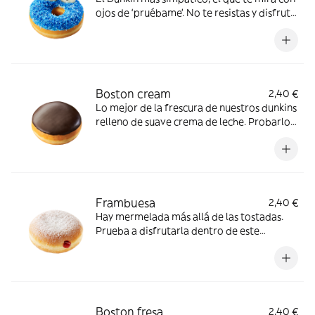
ojos de ‘pruébame’. No te resistas y disfruta
de su sabor a coco mezclado con la ternura
de nuestros dunkins
Boston cream
2,40 €
Lo mejor de la frescura de nuestros dunkins
relleno de suave crema de leche. Probarlo
es casi una obligación
Frambuesa
2,40 €
Hay mermelada más allá de las tostadas.
Prueba a disfrutarla dentro de este
delicioso Dunkin. ¡Un relleno sorprendente!
Boston fresa
2,40 €