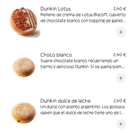
Dunkin Lotus
2,40 €
Relleno de crema de Lotus Biscoff, cubierto
de chocolate blanco con topping de galleta
caramelizada Lotus Biscoff.
Choco blanco
2,40 €
Suave chocolate blanco recubriendo un
tierno y delicioso Dunkin. Si ya suena bien,
¡imagina cómo sabe!
Dunkin dulce de leche
2,40 €
Un dulce con acento argentino. Los golosos
saben que el dulce de leche tiene uno de los
sabores más cautivadores que existen.