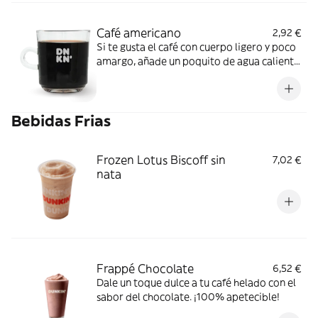
Café americano
2,92 €
Si te gusta el café con cuerpo ligero y poco
amargo, añade un poquito de agua caliente
para suavizar el sabor
Bebidas Frias
Frozen Lotus Biscoff sin
7,02 €
nata
Frappé Chocolate
6,52 €
Dale un toque dulce a tu café helado con el
sabor del chocolate. ¡100% apetecible!