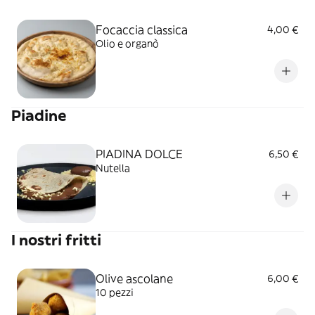
Focaccia classica
4,00 €
Olio e organò
Piadine
PIADINA DOLCE
6,50 €
Nutella
I nostri fritti
Olive ascolane
6,00 €
10 pezzi