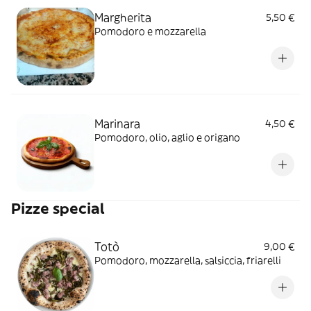
Margherita
5,50 €
Pomodoro e mozzarella
Marinara
4,50 €
Pomodoro, olio, aglio e origano
Pizze special
Totò
9,00 €
Pomodoro, mozzarella, salsiccia, friarelli