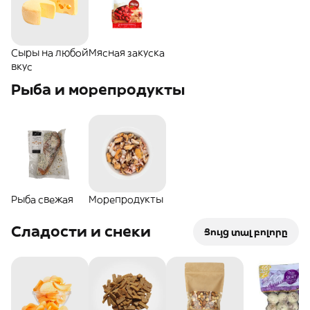
Сыры на любой
Мясная закуска
вкус
Рыба и морепродукты
Рыба свежая
Морепродукты
Сладости и снеки
Ցույց տալ բոլորը