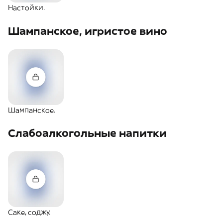
Настойки.
Шампанское, игристое вино
Шампанское.
Слабоалкогольные напитки
Саке, соджу.