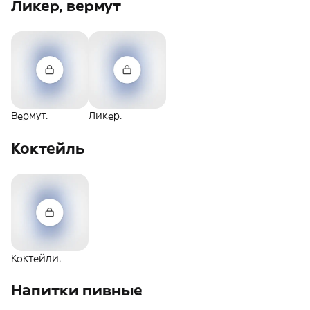
Ликер, вермут
Вермут.
Ликер.
Коктейль
Коктейли.
Напитки пивные