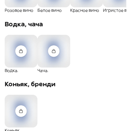
Розовое вино
Белое вино
Красное вино
Игристое ви
Водка, чача
Водка.
Чача.
Коньяк, бренди
Коньяк.