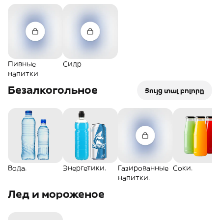
Пивные
Сидр
напитки
Безалкогольное
Ցույց տալ բոլորը
Вода.
Энергетики.
Газированные
Соки.
напитки.
Лед и мороженое