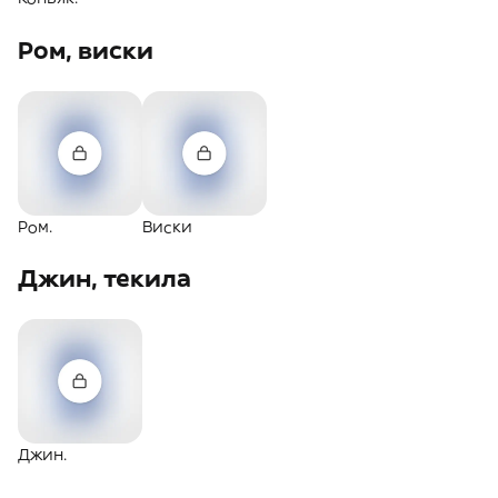
Ром, виски
Ром.
Виски
Джин, текила
Джин.