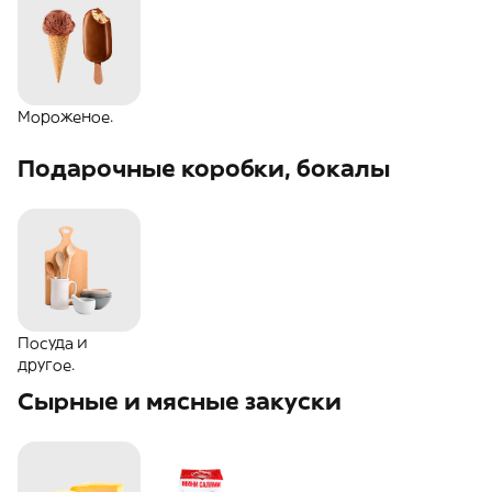
Мороженое.
Подарочные коробки, бокалы
Посуда и
другое.
Сырные и мясные закуски