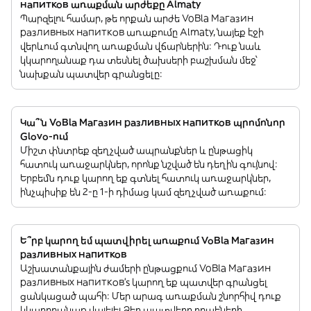
напитков առաքման արժեքը Almaty
Պարզելու համար, թե որքան արժե VoBla Магазин
разливных напитков առաքումը Almaty, նայեք էջի
վերևում գտնվող առաքման վճարներին: Դուք նաև
կկարողանաք դա տեսնել ծախսերի բաշխման մեջ՝
նախքան պատվեր գրանցելը:
Կա՞ն VoBla Магазин разливных напитков պրոմոնոր
Glovo-ում
Միշտ փնտրեք զեղչված ապրանքներ և ընթացիկ
հատուկ առաջարկներ, որոնք նշված են դեղին գույնով:
Երբեմն դուք կարող եք գտնել հատուկ առաջարկներ,
ինչպիսիք են 2-ը 1-ի դիմաց կամ զեղչված առաքում:
Ե՞րբ կարող եմ պատվիրել առաքում VoBla Магазин
разливных напитков
Աշխատանքային ժամերի ընթացքում VoBla Магазин
разливных напитков’s կարող եք պատվեր գրանցել
ցանկացած պահի: Մեր արագ առաքման շնորհիվ դուք
կկարողանաք վայելել Ձեր պատվերը րոպեների