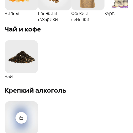
Чипсы
Гренки и
Орехи и
Курт.
сухарики
семечки
Чай и кофе
Чаи
Крепкий алкоголь