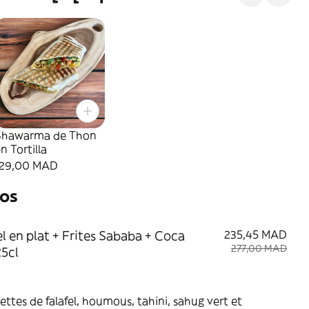
Shawarma de Thon
n Tortilla
129,00 MAD
os
el en plat + Frites Sababa + Coca
235,45 MAD
277,00 MAD
25cl
ettes de falafel, houmous, tahini, sahug vert et