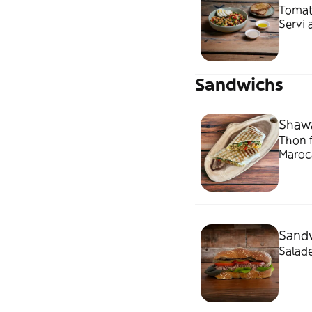
Tomate
Servi 
Sandwichs
Shawa
Thon 
Maroca
Sand