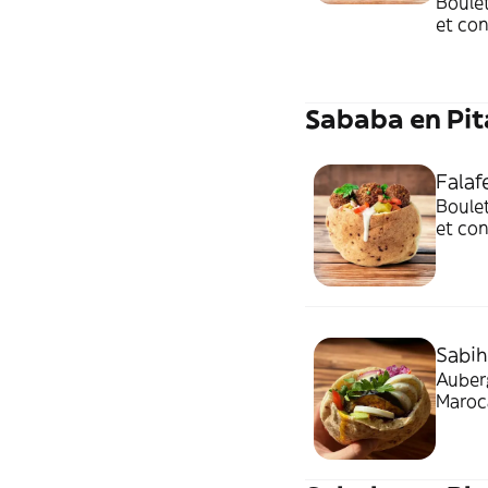
Boulet
et con
sahug 
Sababa en Pit
Falaf
Boulet
et con
sahug 
Sabih
Auberg
Maroca
et sah