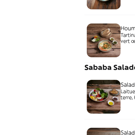
Houm
Tartinade
vert œuf duret per
et cor
Sababa Salad
Salad
Laitue,
terre, haric
tapen
Salad