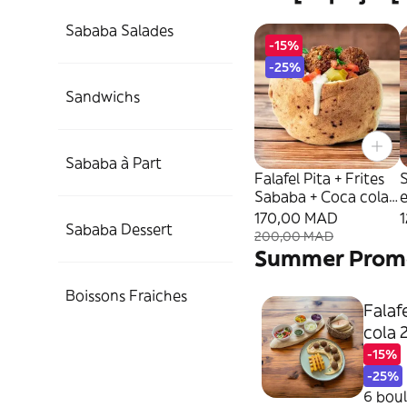
Sababa Salades
-15%
-25%
Sandwichs
Sababa à Part
Falafel Pita + Frites
Sababa + Coca cola
e
25cl
170,00 MAD
Sababa Dessert
200,00 MAD
Summer Prom
Boissons Fraiches
Falaf
cola 
-15%
-25%
6 boul