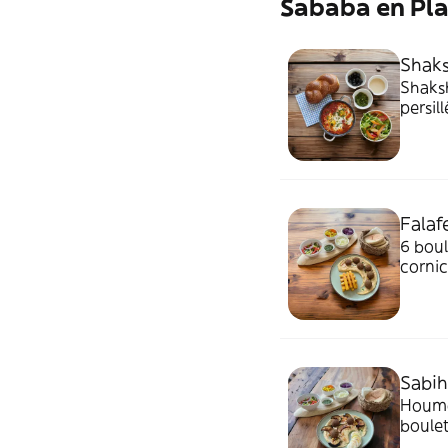
Sababa en Pla
Shaks
Shaks
persil
tahini
Falaf
6 boul
cornic
Sabih
Houmous, 
boulet
vert.