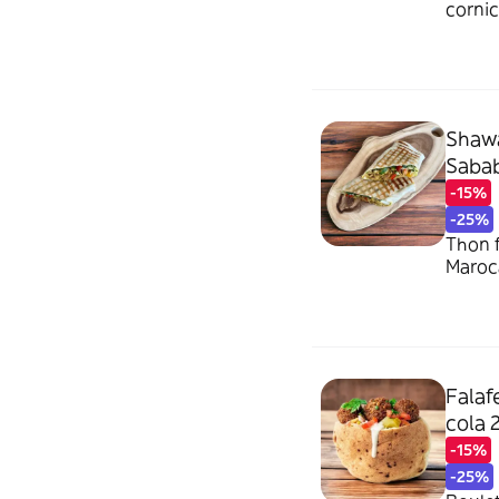
cornic
Shawa
Sabab
-15%
-25%
Thon 
Maroca
Falaf
cola 
-15%
-25%