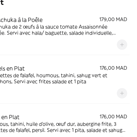
t
chuka à la Poêle
179,00 MAD
huka de 2 œufs à la sauce tomate Assaisonnée
lée. Servi avec hala/ baguette, salade individuelle,
, olives et sahug vert.
els en Plat
176,00 MAD
ettes de falafel, houmous, tahini, sahug vert et
hons, Servi avec frites salade et 1 pita
 en Plat
176,00 MAD
tahini, huile d’olive, œuf dur, aubergine frite, 3
tes de falafel, persil. Servi avec 1 pita, salade et sahug