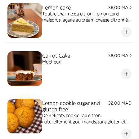
Lemon cake
38,00 MAD
Tout le charme du citron : lemon curd
maison, glaçage au cream cheese citronné
et une pluie de zestes frais.
Carrot Cake
38,00 MAD
Moelleux
Lemon cookie sugar and
32,00 MAD
gluten free
De délicats cookies au citron,
naturellement gourmands, sans gluten et
sans sucre ajouté.