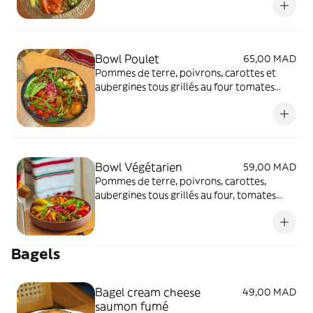
Bowl Poulet
65,00 MAD
Pommes de terre, poivrons, carottes et
aubergines tous grillés au four tomates
cerises, avocat, poulet, hummus à la
betterave fait maison
Bowl Végétarien
59,00 MAD
Pommes de terre, poivrons, carottes,
aubergines tous grillés au four, tomates
cerises, avocat, hummus à la betterave
Bagels
Bagel cream cheese
49,00 MAD
saumon fumé