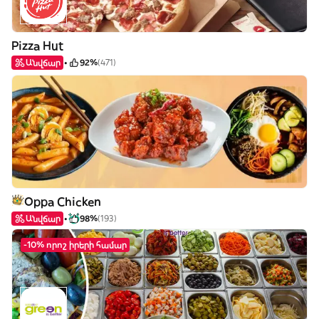
Pizza Hut
Անվճար
92%
(471)
Oppa Chicken
Անվճար
98%
(193)
-10% որոշ իրերի համար