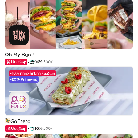
Oh My Bun !
Անվճար
96%
(500+)
-10% որոշ իրերի համար
-20% Prime-ով
GoFrero
Անվճար
95%
(500+)