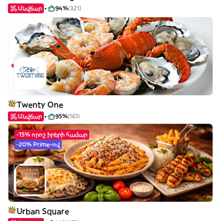
Անվճար
94%
(321)
Twenty One
Անվճար
95%
(161)
-15% որոշ իրերի համար
-20% Prime-ով
Urban Square