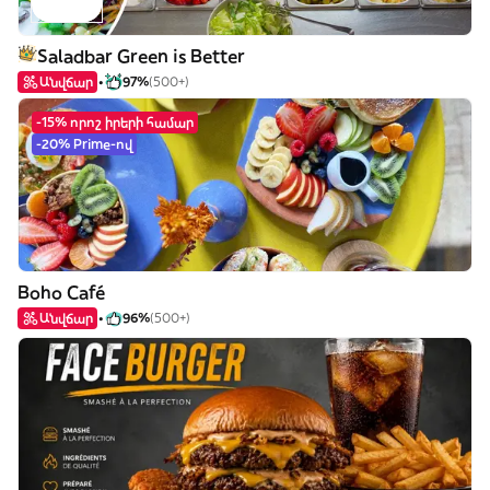
Saladbar Green is Better
Անվճար
97%
(500+)
-15% որոշ իրերի համար
-20% Prime-ով
Boho Café
Անվճար
96%
(500+)