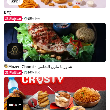
KFC
Անվճար
95%
(1k+)
Mazen Chami - شاورما مازن الشامي
Անվճար
96%
(2k+)