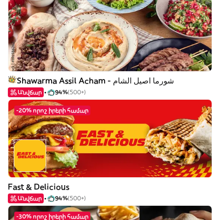
Shawarma Assil Acham - شورما اصيل الشام
Անվճար
94%
(500+)
-20% որոշ իրերի համար
Fast & Delicious
Անվճար
94%
(500+)
-30% որոշ իրերի համար