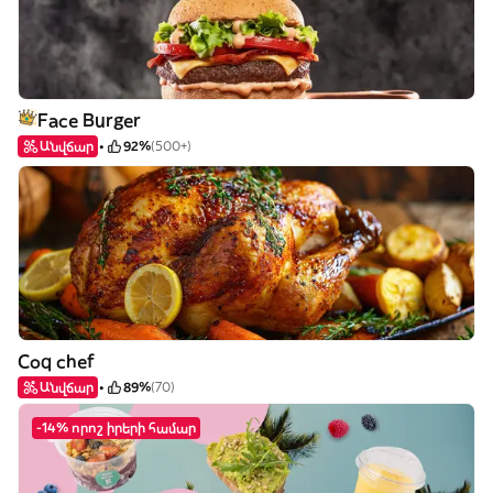
Face Burger
Անվճար
92%
(500+)
Coq chef
Անվճար
89%
(70)
-14% որոշ իրերի համար