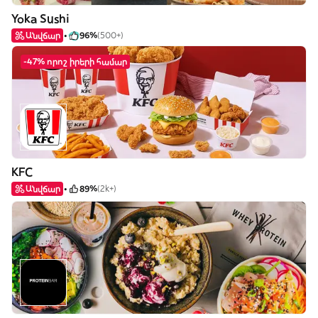
Yoka Sushi
Անվճար
96%
(500+)
-47% որոշ իրերի համար
KFC
Անվճար
89%
(2k+)