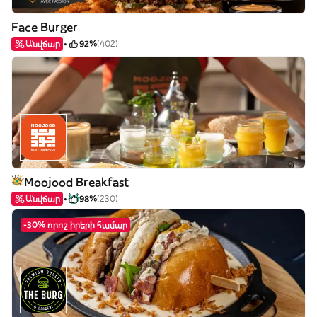
Face Burger
Անվճար
92%
(402)
Moojood Breakfast
Անվճար
98%
(230)
-30% որոշ իրերի համար