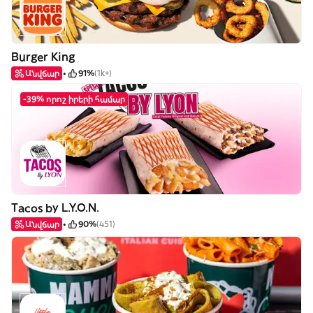
Burger King
Անվճար
91%
(1k+)
-39% որոշ իրերի համար
Tacos by L.Y.O.N.
Անվճար
90%
(451)