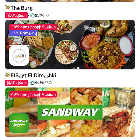
The Burg
Անվճար
95%
(1k+)
-10% որոշ իրերի համար
-15% Prime-ով
ElBayt El Dimashki
Անվճար
94%
(337)
-10% որոշ իրերի համար