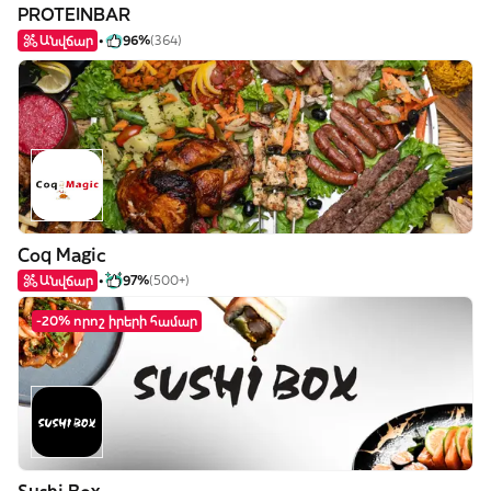
PROTEINBAR
Անվճար
96%
(364)
Coq Magic
Անվճար
97%
(500+)
-20% որոշ իրերի համար