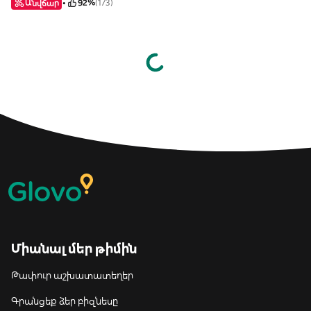
Անվճար
92%
(173)
Միանալ մեր թիմին
Թափուր աշխատատեղեր
Գրանցեք ձեր բիզնեսը