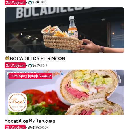
Անվճար
95%
(1k+)
BOCADILLOS EL RINCON
Անվճար
94%
(1k+)
-10% որոշ իրերի համար
Bocadillos By Tangiers
Անվճար
91%
(500+)