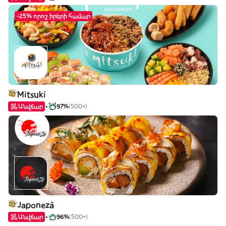
-25% որոշ իրերի համար
Mitsuki
Անվճար
97%
(500+)
Japonezà
Անվճար
96%
(500+)