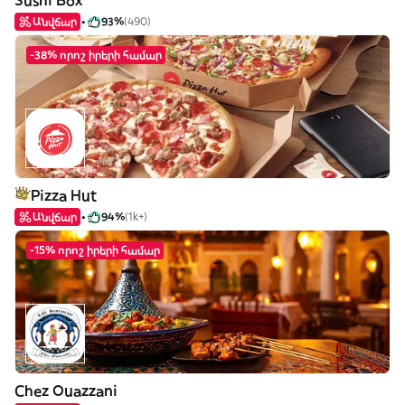
Sushi Box
Անվճար
93%
(490)
-38% որոշ իրերի համար
Pizza Hut
Անվճար
94%
(1k+)
-15% որոշ իրերի համար
Chez Ouazzani