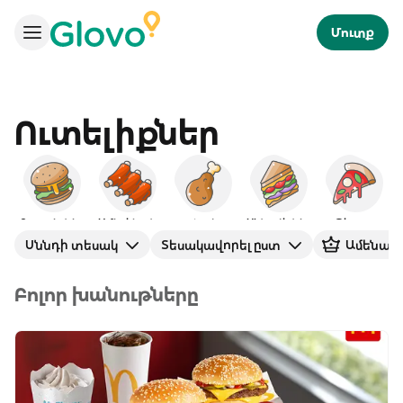
Մուտք
Ուտելիքներ
Բուրգերներ
Ամերիկյան
Հավ
ՍԵնդվիչներ
Պիցցա
Սննդի տեսակ
Տեսակավորել ըստ
Ամենավ
Բոլոր խանութները