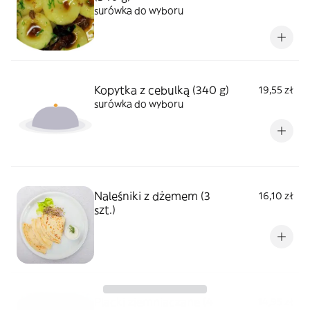
surówka do wyboru
Kopytka z cebulką (340 g)
19,55 zł
surówka do wyboru
Naleśniki z dżemem (3
16,10 zł
szt.)
Placki ziemniaczane (4
14,95 zł