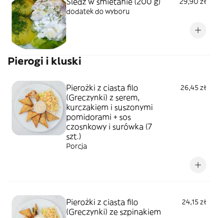
Śledź w śmietanie (200 g)
29,90 zł
dodatek do wyboru
Pierogi i kluski
Pierożki z ciasta filo
26,45 zł
(Greczynki) z serem,
kurczakiem i suszonymi
pomidorami + sos
czosnkowy i surówka (7
szt.)
Porcja
Pierożki z ciasta filo
24,15 zł
(Greczynki) ze szpinakiem