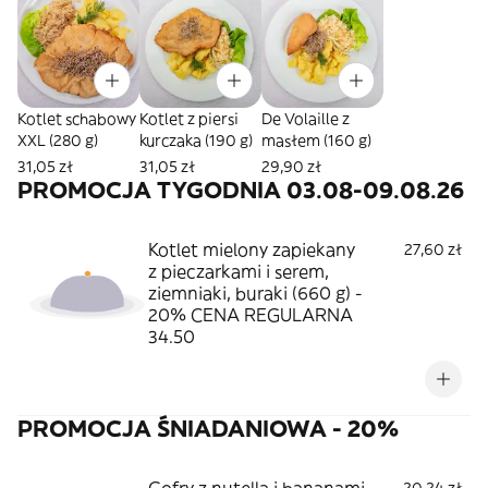
Kotlet schabowy
Kotlet z piersi
De Volaille z
XXL (280 g)
kurczaka (190 g)
masłem (160 g)
31,05 zł
31,05 zł
29,90 zł
PROMOCJA TYGODNIA 03.08-09.08.26
Kotlet mielony zapiekany
27,60 zł
z pieczarkami i serem,
ziemniaki, buraki (660 g) -
20% CENA REGULARNA
34.50
PROMOCJA ŚNIADANIOWA - 20%