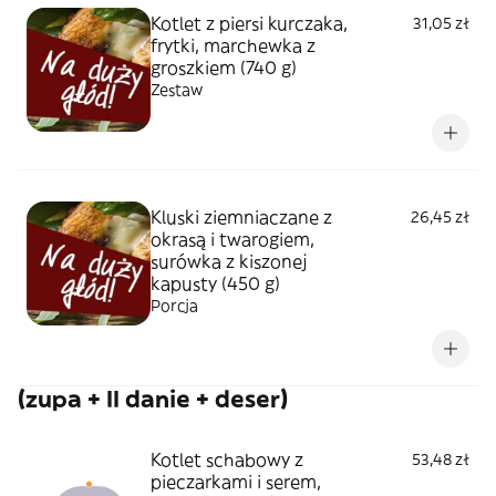
Kotlet z piersi kurczaka,
31,05 zł
frytki, marchewka z
groszkiem (740 g)
Zestaw
Kluski ziemniaczane z
26,45 zł
okrasą i twarogiem,
surówka z kiszonej
kapusty (450 g)
Porcja
(zupa + II danie + deser)
Kotlet schabowy z
53,48 zł
pieczarkami i serem,