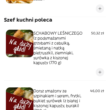
Szef kuchni poleca
SCHABOWY LEŚNICZEGO
50,32 zł
(z podsmażanymi
grzybami z cebulką,
śmietaną i natką
pietruszki), ziemniaki,
surówka z kiszonej
kapusty (770 g)
Dorsz smażony ze
46,00 zł
szpinakiem i serem, frytki,
bukiet surówek (z białej i
kiszonej kapusty, buraki)