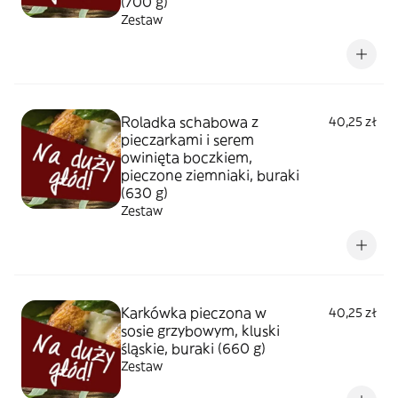
(700 g)
Zestaw
Roladka schabowa z
40,25 zł
pieczarkami i serem
owinięta boczkiem,
pieczone ziemniaki, buraki
(630 g)
Zestaw
Karkówka pieczona w
40,25 zł
sosie grzybowym, kluski
śląskie, buraki (660 g)
Zestaw