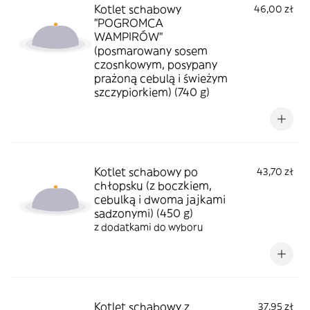
Kotlet schabowy
46,00 zł
"POGROMCA
WAMPIRÓW"
(posmarowany sosem
czosnkowym, posypany
prażoną cebulą i świeżym
szczypiorkiem) (740 g)
Kotlet schabowy po
43,70 zł
chłopsku (z boczkiem,
cebulką i dwoma jajkami
sadzonymi) (450 g)
z dodatkami do wyboru
Kotlet schabowy z
37,95 zł