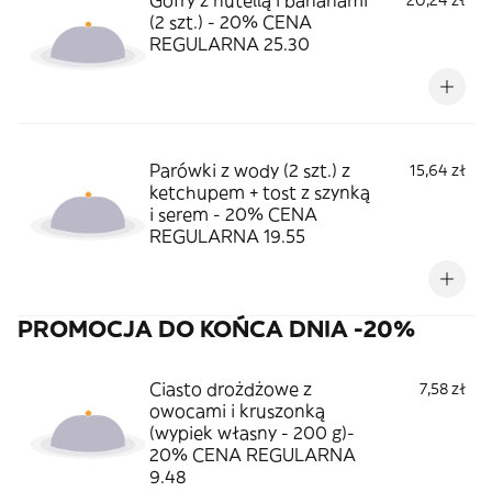
Gofry z nutellą i bananami
20,24 zł
(2 szt.) - 20% CENA
REGULARNA 25.30
Parówki z wody (2 szt.) z
15,64 zł
ketchupem + tost z szynką
i serem - 20% CENA
REGULARNA 19.55
PROMOCJA DO KOŃCA DNIA -20%
Ciasto drożdżowe z
7,58 zł
owocami i kruszonką
(wypiek własny - 200 g)-
20% CENA REGULARNA
9.48