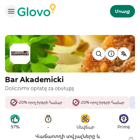
Մուտք
Bar Akademicki
Doliczymy opłatę za obsługę
-20% որոշ իրերի համար
-20% որոշ իրերի համար
-
97%
Անվճար
Prime
Վաճառողի տվյալները և