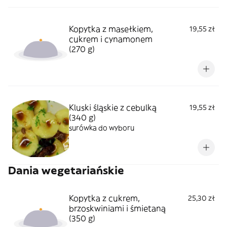
Kopytka z masełkiem,
19,55 zł
cukrem i cynamonem
(270 g)
Kluski śląskie z cebulką
19,55 zł
(340 g)
surówka do wyboru
Dania wegetariańskie
Kopytka z cukrem,
25,30 zł
brzoskwiniami i śmietaną
(350 g)