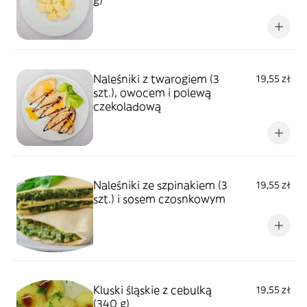
g)
Naleśniki z twarogiem (3
19,55 zł
szt.), owocem i polewą
czekoladową
Naleśniki ze szpinakiem (3
19,55 zł
szt.) i sosem czosnkowym
Kluski śląskie z cebulką
19,55 zł
(340 g)