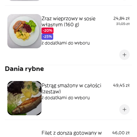
Zraz wieprzowy w sosie
24,84 zł
własnym (160 g)
31,05 zł
-20%
-25%
z dodatkami do wyboru
Dania rybne
Pstrąg smażony w całości
49,45 zł
(zestaw)
z dodatkami do wyboru
Filet z dorsza gotowany w
46,00 zł