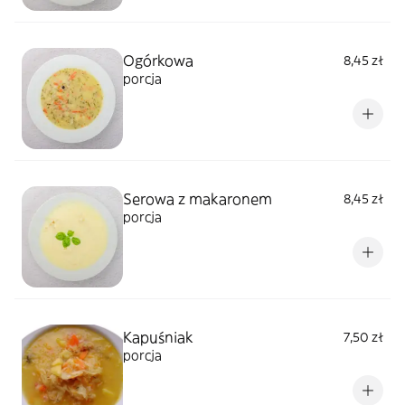
Ogórkowa
8,45 zł
porcja
Serowa z makaronem
8,45 zł
porcja
Kapuśniak
7,50 zł
porcja