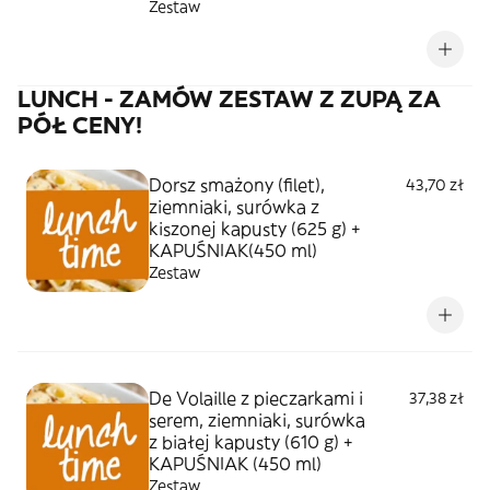
Zestaw
LUNCH - ZAMÓW ZESTAW Z ZUPĄ ZA
PÓŁ CENY!
Dorsz smażony (filet),
43,70 zł
ziemniaki, surówka z
kiszonej kapusty (625 g) +
KAPUŚNIAK(450 ml)
Zestaw
De Volaille z pieczarkami i
37,38 zł
serem, ziemniaki, surówka
z białej kapusty (610 g) +
KAPUŚNIAK (450 ml)
Zestaw