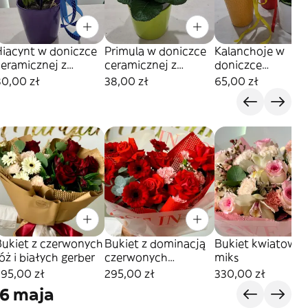
Hiacynt w doniczce
Primula w doniczce
Kalanchoje w
ceramicznej z
ceramicznej z
doniczce
dodatkiem
dodatkiem
ceramicznej z
80,00 zł
38,00 zł
65,00 zł
dodatkiem
Bukiet z czerwonych
Bukiet z dominacją
Bukiet kwiatowy
óż i białych gerber
czerwonych
miks
kwiatów
295,00 zł
295,00 zł
330,00 zł
6 maja