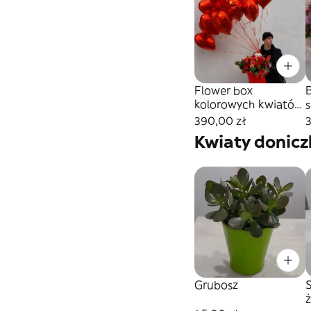
Flower box
kolorowych kwiatów
+balony z
390,00 zł
helem,rozmiar L
M
Kwiaty donic
Grubosz