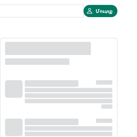
Մուտք