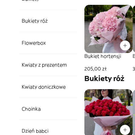
Bukiety róż
Flowerbox
Bukiet hortensji
B
Kwiaty z prezentem
205,00 zł
3
Bukiety róż
Kwiaty doniczkowe
Choinka
Dzień babci