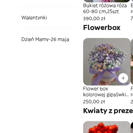
Bukiet różowa róża
60-80 cm,25szt
Walentynki
390,00 zł
Flowerbox
Dzień Mamy-26 maja
Flower box
kolorowej gipsówki
r
rozmiar L
250,00 zł
Kwiaty z prez