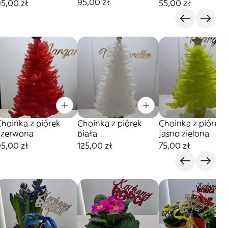
ceramiczna
95,00 zł
5,00 zł
55,00 zł
hoinka z piórek
Choinka z piórek
Choinka z piórek
czerwona
biała
jasno zielona
5,00 zł
125,00 zł
75,00 zł