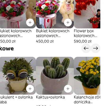
Bukiet kolorowych
Bukiet kolorowych
Flower box
sezonowych
sezonowych
kolorowych
kwiatów +pluszowy
kwiatów +pluszowy
kwiatów+balony z
350,00 zł
450,00 zł
590,00 zł
iś ,rozmiar M
Miś ,rozmiar L
helem rozmiar XL
zkowe
Sukulent + osłonka
Kaktus+osłonka
Kalanchoje zółte 
żaba
doniczka