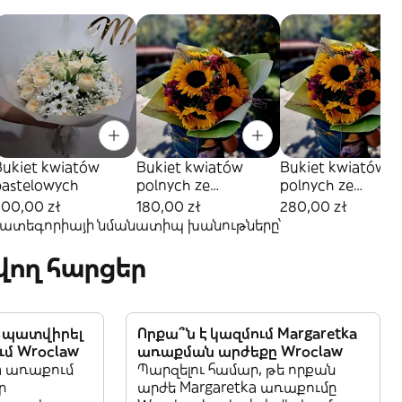
Bukiet kwiatów
Bukiet kwiatów
Bukiet kwiatów
pastelowych
polnych ze
polnych ze
słonecznikami.
słonecznikami.
300,00 zł
180,00 zł
280,00 zł
 կատեգորիայի նմանատիպ խանութները՝
ող հարցեր
մ պատվիրել
Որքա՞ն է կազմում Margaretka
ւմ Wroclaw
առաքման արժեքը Wroclaw
a առաքում
Պարզելու համար, թե որքան
ր
արժե Margaretka առաքումը