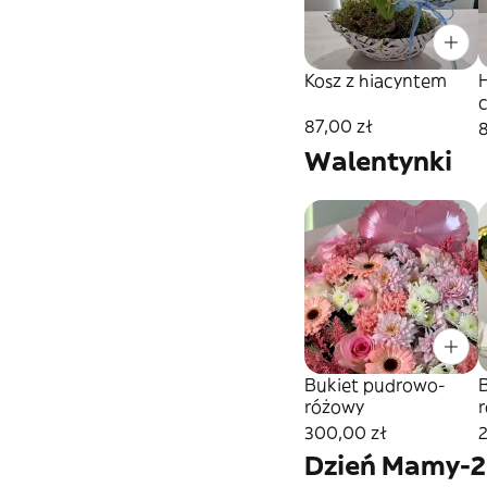
Kosz z hiacyntem
87,00 zł
Walentynki
Bukiet pudrowo-
różowy
r
300,00 zł
Dzień Mamy-2