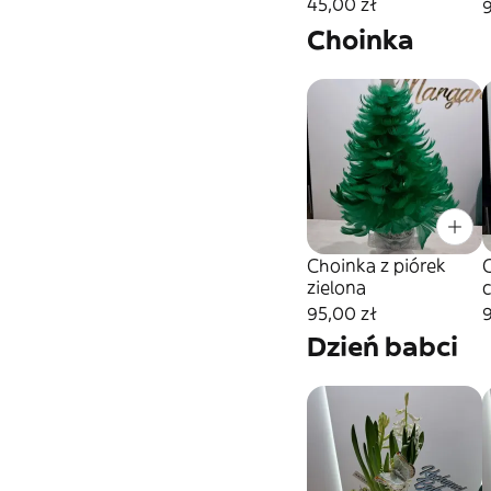
45,00 zł
9
Choinka
Choinka z piórek
C
zielona
95,00 zł
9
Dzień babci