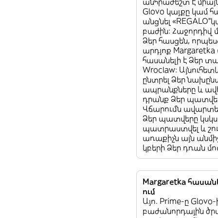
անհրաժեշտ է միայ
Glovo կայքը կամ հ
անցնել «REGALO”
բաժին: Հաջորդիվ 
Ձեր հասցեն, որպես
արդյոք Margaretk
հասանելի է Ձեր տ
Wroclaw: Այնուհետ
ընտրել Ձեր նախը
ապրանքները և ավե
դրանք Ձեր պատվե
Վճարումն ավարտել
Ձեր պատվերը կսկս
պատրաստվել և շո
առաքիչն այն անմ
կբերի Ձեր դռան մո
Margaretka հասանե
ում
Այո. Prime-ը Glovo-
բաժանորդային ծրա