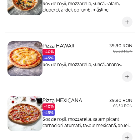
Sos de roșii, mozzarella, șuncă, salam,
ciuperci, ardei, porumb, măsline.
Pizza HAWAII
39,90 RON
66,50 RON
-40%
-45%
Sos de roșii, mozzarella, șuncă, ananas.
Pizza MEXICANA
39,90 RON
66,50 RON
-40%
-45%
Sos de roșii, mozzarella, salam picant,
carnaciori afumati, fasole mexicană, ardei
iute maruntit.