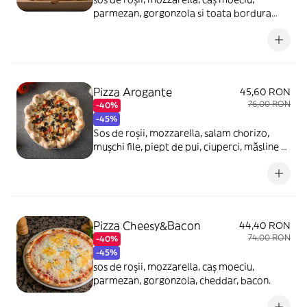
parmezan, gorgonzola si toata bordura
umpluta cu mozzarella.
Pizza Arogante
45,60 RON
76,00 RON
-40%
-45%
Sos de roșii, mozzarella, salam chorizo,
mușchi file, piept de pui, ciuperci, măsline și
margini umplute cu cremă de brânză
pufoasă - 700g
Pizza Cheesy&Bacon
44,40 RON
74,00 RON
-40%
-45%
sos de roșii, mozzarella, caș moeciu,
parmezan, gorgonzola, cheddar, bacon.