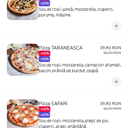
-45%
Sos de roșii, șuncă, mozzarella, ciuperci,
porumb, măsline.
Pizza TARANEASCA
39,90 RON
66,50 RON
-40%
-45%
Sos de roșii, mozzarella, carnaciori afumati,
bacon, brânză de burduf, ceapă.
Pizza SAFARI
39,90 RON
66,50 RON
-40%
-45%
Sos de roșii, mozzarella, piept de pui,
ciuperci, ardei, smântână.