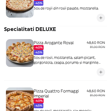
-45%
Sos de roșii din rosii pasate, mozzarella.
Specialitati DELUXE
Pizza Arogante Royal
48,60 RON
81,00 RON
-40%
-45%
Sos de rosii, mozzarella, salam picant,
gorgonzola, ceapa, porumb si marginile
umplute cu crema de branza pufoasa si
bacon.
Pizza Quattro Formaggi
48,60 RON
Imperial
81,00 RON
-40%
-45%
sos de roșii, mozzarella, caș moeciu,