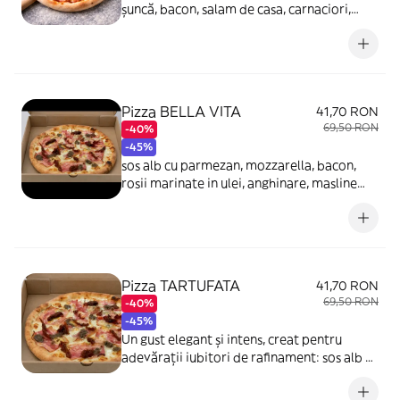
șuncă, bacon, salam de casa, carnaciori,
ciuperci, porumb, ardei gras, măsline.
Pizza BELLA VITA
41,70 RON
69,50 RON
-40%
-45%
sos alb cu parmezan, mozzarella, bacon,
rosii marinate in ulei, anghinare, masline
Kalamata.
Pizza TARTUFATA
41,70 RON
69,50 RON
-40%
-45%
Un gust elegant și intens, creat pentru
adevărații iubitori de rafinament: sos alb cu
parmezan, mozzarella cremoasă, bacon
crocant, blue cheese, roșii marinate și o