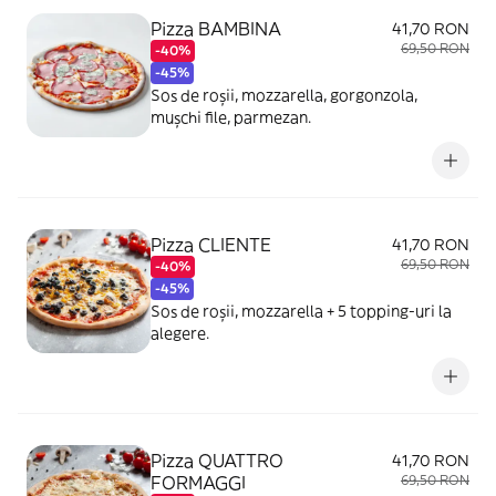
Pizza BAMBINA
41,70 RON
69,50 RON
-40%
-45%
Sos de roșii, mozzarella, gorgonzola,
mușchi file, parmezan.
Pizza CLIENTE
41,70 RON
69,50 RON
-40%
-45%
Sos de roșii, mozzarella + 5 topping-uri la
alegere.
Pizza QUATTRO
41,70 RON
FORMAGGI
69,50 RON