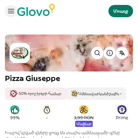
Մուտք
Pizza Giuseppe
-50% որոշ իրերի համար
Ամենավարկանիշային ›
-
99%
3,99 RON
Prime
Անվճար
Խաչով նշված գները ցույց են տալիս ամենացածր գինը