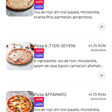
-40%
-45%
Sos de roșii din rosii pasate, mozzarella,
branza Brie, parmezan, gorgonzola.
Pizza 6-7 (SIX-SEVEN)
41,70 RON
69,50 RON
-40%
-45%
6 ingrediente: sos de rosii, mozzarella,
salam de casa, bacon, carnaciori afumati,
sunca.+ 1 ingredient la alegere.
Pizza AFFAMATO
41,70 RON
69,50 RON
-40%
-45%
Sos de roșii din rosii pasate, mozzarella,