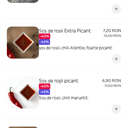
Sos de rosii Extra Picant
7,20 RON
12,00 RON
-40%
-45%
sos de rosii, chili.Atentie, foarte picant!
Sos de roşii picant
6,90 RON
11,50 RON
-40%
-45%
Sos de rosii, chili maruntit.