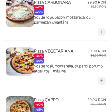
Pizza CARBONARA
39,90 RON
66,50 RON
-40%
-45%
Sos de roșii, bacon, mozzarella, ou,
parmezan, smântână.
Pizza VEGETARIANA
39,90 RON
66,50 RON
-40%
-45%
Sos de roșii, mozzarella, ciuperci, porumb,
ardei, roșii, măsline.
Pizza CAPPO
39,90 RON
66,50 RON
-40%
-45%