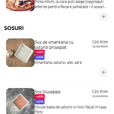
Pizza 40cm, la care poti alege toppinguri
diferite pentru fiecare jumatate + 2 sosuri
gratuite.Atentie: sucul nu este inclus.
SOSURI
Sos de smantana cu
7,20 RON
usturoi proaspat
12,00 RON
-40%
-45%
Smantana, usturoi, ulei, sare.
Sos Giuseppe
7,20 RON
12,00 RON
-40%
-45%
Sos pe baza de usturoi si rosii, facut in casa.
75ml