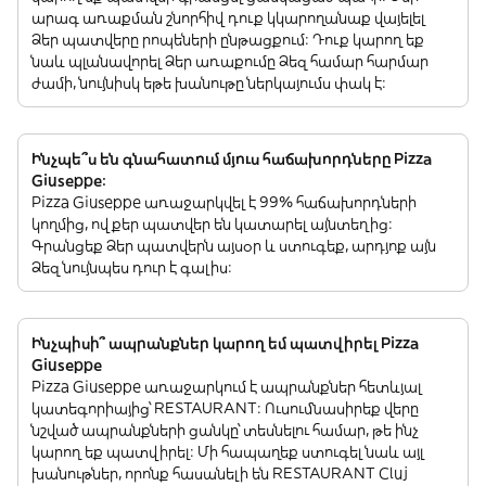
արագ առաքման շնորհիվ դուք կկարողանաք վայելել
Ձեր պատվերը րոպեների ընթացքում: Դուք կարող եք
նաև պլանավորել Ձեր առաքումը Ձեզ համար հարմար
ժամի, նույնիսկ եթե խանութը ներկայումս փակ է:
Ինչպե՞ս են գնահատում մյուս հաճախորդները Pizza
Giuseppe:
Pizza Giuseppe առաջարկվել է 99% հաճախորդների
կողմից, ովքեր պատվեր են կատարել այնտեղից:
Գրանցեք Ձեր պատվերն այսօր և ստուգեք, արդյոք այն
Ձեզ նույնպես դուր է գալիս:
Ինչպիսի՞ ապրանքներ կարող եմ պատվիրել Pizza
Giuseppe
Pizza Giuseppe առաջարկում է ապրանքներ հետևյալ
կատեգորիայից՝ RESTAURANT: Ուսումնասիրեք վերը
նշված ապրանքների ցանկը՝ տեսնելու համար, թե ինչ
կարող եք պատվիրել: Մի հապաղեք ստուգել նաև այլ
խանութներ, որոնք հասանելի են RESTAURANT Cluj