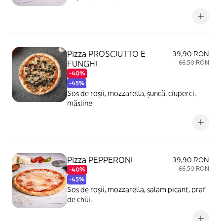
Pizza PROSCIUTTO E
39,90 RON
FUNGHI
66,50 RON
-40%
-45%
Sos de roșii, mozzarella, șuncă, ciuperci,
măsline
Pizza PEPPERONI
39,90 RON
66,50 RON
-40%
-45%
Sos de roșii, mozzarella, salam picant, praf
de chili.