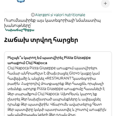
Alergeni si valori nutritionale
Ուսումնասիրեք այս կատեգորիայի նմանատիպ
խանութները՝
Նախաճաշ
Պիցցա
Հաճախ տրվող հարցեր
Ինչպե՞ս կարող եմ պատվիրել Pizza Giuseppe
առաքում Cluj Napoca
Cluj Napoca Pizza Giuseppe առաքում պատվիրելու
համար անհրաժեշտ է միայն բացել Glovo կայքը կամ
հավելվածը և անցնել «RESTAURANT”կատեգորիա
բաժին: Հաջորդիվ մուտքագրեք Ձեր հասցեն, որպեսզի
տեսնեք, արդյոք Pizza Giuseppe առաքումը հասանելի է
Ձեր տարածքում Cluj Napoca: Այնուհետև կարող եք
ընտրել Ձեր նախընտրած ապրանքները և ավելացնել
դրանք Ձեր պատվերին: Վճարումն ավարտելուց հետո
Ձեր պատվերը կսկսի պատրաստվել և շուտով առաքիչն
այն անմիջապես կբերի Ձեր դռան մոտ: