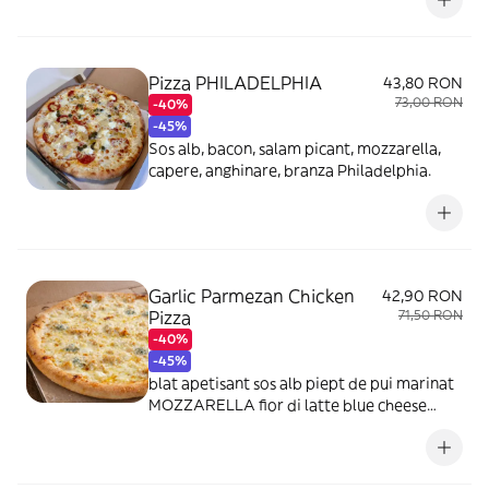
Pizza PHILADELPHIA
43,80 RON
73,00 RON
-40%
-45%
Sos alb, bacon, salam picant, mozzarella,
capere, anghinare, branza Philadelphia.
Garlic Parmezan Chicken
42,90 RON
Pizza
71,50 RON
-40%
-45%
blat apetisant sos alb piept de pui marinat
MOZZARELLA fior di latte blue cheese
usturoi proaspat parmezan ras