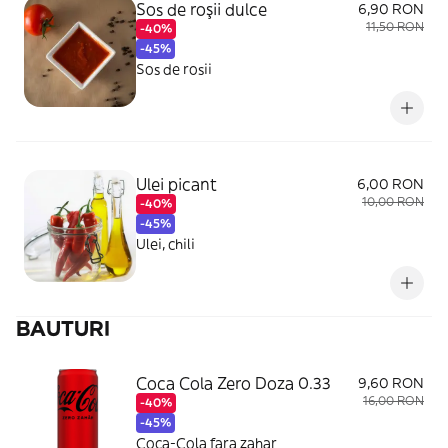
Sos de roşii dulce
6,90 RON
11,50 RON
-40%
-45%
Sos de rosii
Ulei picant
6,00 RON
10,00 RON
-40%
-45%
Ulei, chili
BAUTURI
Coca Cola Zero Doza 0.33
9,60 RON
16,00 RON
-40%
-45%
Coca-Cola fara zahar