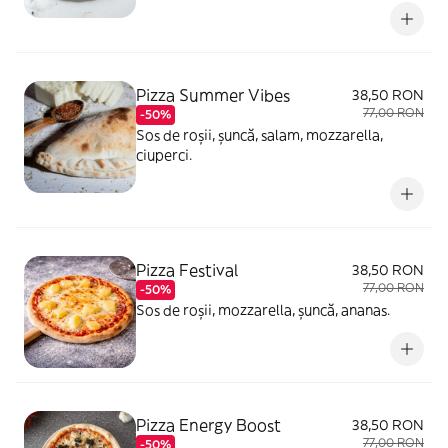
Pizza Summer Vibes
38,50 RON
77,00 RON
-50%
Sos de roșii, șuncă, salam, mozzarella,
ciuperci.
Pizza Festival
38,50 RON
77,00 RON
-50%
Sos de roșii, mozzarella, șuncă, ananas.
Pizza Energy Boost
38,50 RON
77,00 RON
-50%