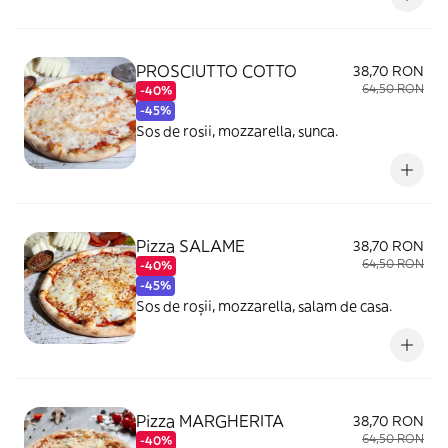
PROSCIUTTO COTTO
38,70 RON
64,50 RON
-40%
-45%
Sos de rosii, mozzarella, sunca.
Pizza SALAME
38,70 RON
64,50 RON
-40%
-45%
Sos de roșii, mozzarella, salam de casa.
Pizza MARGHERITA
38,70 RON
64,50 RON
-40%