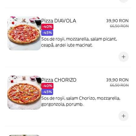
Pizza DIAVOLA
39,90 RON
66,50 RON
-40%
-45%
Sos de roșii, mozzarella, salam picant,
ceapă, ardei iute macinat.
Pizza CHORIZO
39,90 RON
66,50 RON
-40%
-45%
Sos de roșii, salam Chorizo, mozzarella,
gorgonzola, porumb.