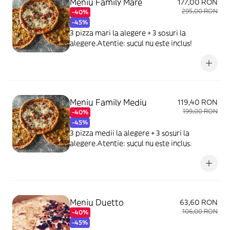
Meniu Family Mare
177,00 RON
295,00 RON
-40%
-45%
3 pizza mari la alegere + 3 sosuri la
alegere.Atentie: sucul nu este inclus!
Meniu Family Mediu
119,40 RON
199,00 RON
-40%
-45%
3 pizza medii la alegere + 3 sosuri la
alegere.Atentie: sucul nu este inclus.
Meniu Duetto
63,60 RON
106,00 RON
-40%
-45%