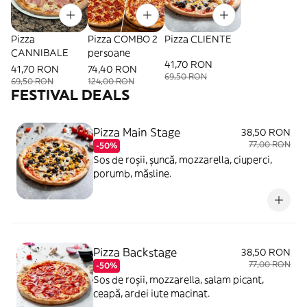
Pizza
Pizza COMBO 2
Pizza CLIENTE
CANNIBALE
persoane
41,70 RON
41,70 RON
74,40 RON
69,50 RON
69,50 RON
124,00 RON
FESTIVAL DEALS
Pizza Main Stage
38,50 RON
77,00 RON
-50%
Sos de roșii, șuncă, mozzarella, ciuperci,
porumb, măsline.
Pizza Backstage
38,50 RON
77,00 RON
-50%
Sos de roșii, mozzarella, salam picant,
ceapă, ardei iute macinat.