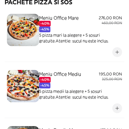
PACHETE PIZZA SI SOS
Meniu Office Mare
276,00 RON
460,00 RON
-40%
-45%
5 pizza mari la alegere + 5 sosuri
gratuite.Atentie: sucul nu este inclus.
Meniu Office Mediu
195,00 RON
325,00 RON
-40%
-45%
5 pizza medii la alegere + 5 sosuri
gratuite.Atentie: sucul nu este inclus.