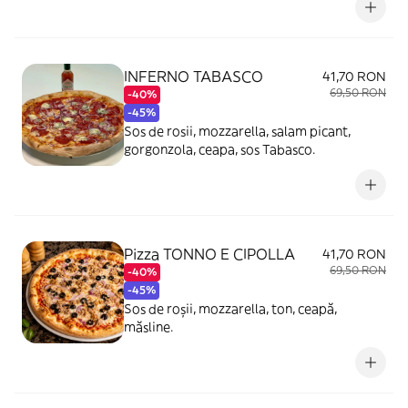
INFERNO TABASCO
41,70 RON
69,50 RON
-40%
-45%
Sos de rosii, mozzarella, salam picant,
gorgonzola, ceapa, sos Tabasco.
Pizza TONNO E CIPOLLA
41,70 RON
69,50 RON
-40%
-45%
Sos de roșii, mozzarella, ton, ceapă,
măsline.