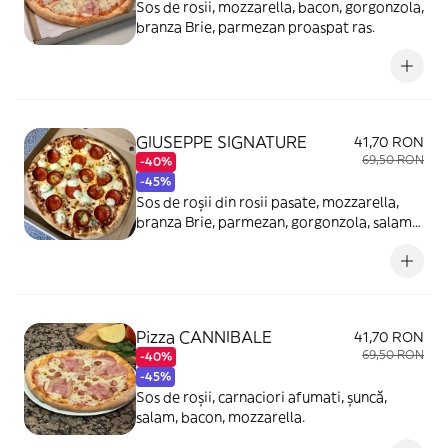
Sos de rosii, mozzarella, bacon, gorgonzola,
branza Brie, parmezan proaspat ras.
GIUSEPPE SIGNATURE
41,70 RON
69,50 RON
-40%
-45%
Sos de roșii din rosii pasate, mozzarella,
branza Brie, parmezan, gorgonzola, salam
picant.
Pizza CANNIBALE
41,70 RON
69,50 RON
-40%
-45%
Sos de roșii, carnaciori afumati, șuncă,
salam, bacon, mozzarella.