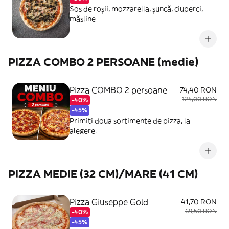
Sos de roșii, mozzarella, șuncă, ciuperci,
măsline
PIZZA COMBO 2 PERSOANE (medie)
Pizza COMBO 2 persoane
74,40 RON
124,00 RON
-40%
-45%
Primiti doua sortimente de pizza, la
alegere.
PIZZA MEDIE (32 CM)/MARE (41 CM)
Pizza Giuseppe Gold
41,70 RON
69,50 RON
-40%
-45%