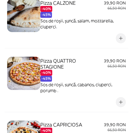
Pizza CALZONE
39,90 RON
66,50 RON
-40%
-45%
Sos de roșii, șuncă, salam, mozzarella,
ciuperci.
Pizza QUATTRO
39,90 RON
STAGIONE
66,50 RON
-40%
-45%
Sos de roșii, suncă, cabanos, ciuperci,
porumb .
Pizza CAPRICIOSA
39,90 RON
66,50 RON
-40%