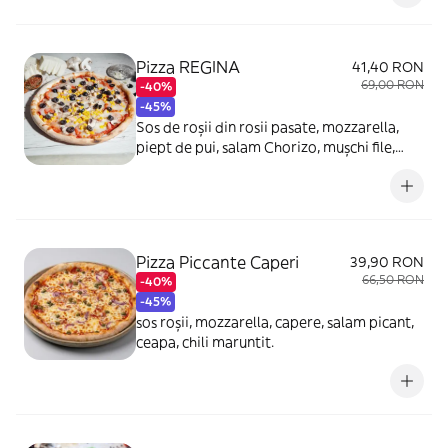
notă fină de cremă de trufe.
Pizza REGINA
41,40 RON
69,00 RON
-40%
-45%
Sos de roșii din rosii pasate, mozzarella,
piept de pui, salam Chorizo, mușchi file,
parmezan, porumb, ciuperci, măsline
Pizza Piccante Caperi
39,90 RON
66,50 RON
-40%
-45%
sos roșii, mozzarella, capere, salam picant,
ceapa, chili maruntit.