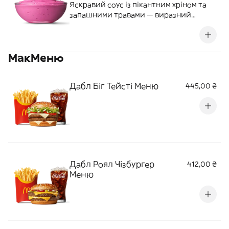
Яскравий соус із пікантним хріном та
запашними травами — виразний
український смак, що ідеально пасує до
хрусткої картоплі. 40 г | 125 ккал
МакМеню
Дабл Біг Тейсті Меню
445,00 ₴
Дабл Роял Чізбургер
412,00 ₴
Меню