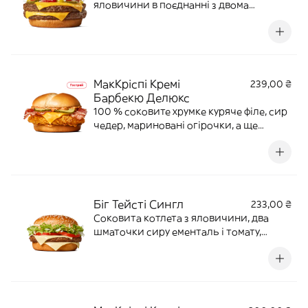
яловичини в поєднанні з двома
слайсами ніжного сиру «Чедер», двома
огірочками та свіжою цибулькою,
заправлені гірчицею та кетчупом. 272 г |
760 ккал
МакКріспі Кремі
239,00 ₴
Барбекю Делюкс
100 % соковите хрумке куряче філе, сир
чедер, мариновані огірочки, а ще
ароматний бекон і пряний соус. І все це
в особливій румʼяній булочці. 200 г | 530
ккал
Біг Тейсті Сингл
233,00 ₴
Соковита котлета з яловичини, два
шматочки сиру ементаль і томату,
свіжий салат, цибулька й наш
культовий соус «Біг Тейсті» в рум’яній
булочці з кунжутом. 278 г | 695 ккал