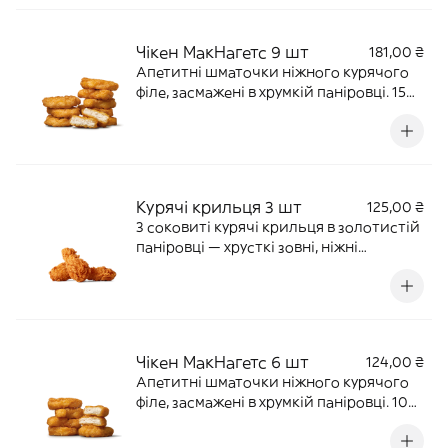
Чікен МакНагетс 9 шт
181,00 ₴
Апетитні шматочки ніжного курячого
філе, засмажені в хрумкій паніровці. 150
г | 397 ккал
Курячі крильця 3 шт
125,00 ₴
3 соковиті курячі крильця в золотистій
паніровці — хрусткі зовні, ніжні
всередині й особливо смачні з
улюбленим соусом. 100 г | 272 ккал
Чікен МакНагетс 6 шт
124,00 ₴
Апетитні шматочки ніжного курячого
філе, засмажені в хрумкій паніровці. 100
г | 265 ккал