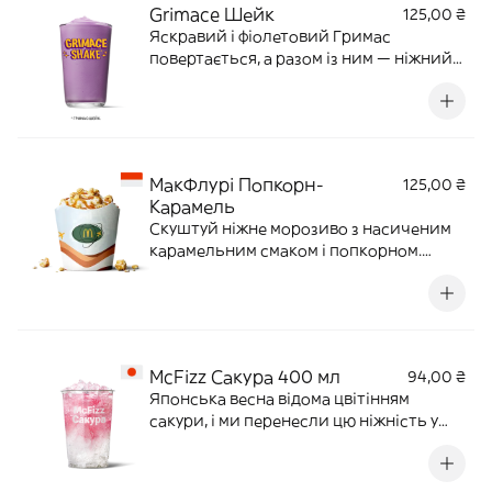
Grimace Шейк
125,00 ₴
Яскравий і фіолетовий Гримас
повертається, а разом із ним — ніжний
молочний коктейль зі смаком лісових
ягід. 450 мл | 453 ккал
МакФлурі Попкорн-
125,00 ₴
Карамель
Скуштуй ніжне морозиво з насиченим
карамельним смаком і попкорном.
Екзотичний десерт з Індонезії —
солодко, хрустко та по-справжньому
захопливо! 205 г | 398 ккал
McFizz Сакура 400 мл
94,00 ₴
Японська весна відома цвітінням
сакури, і ми перенесли цю ніжність у
кожен ковток нового прохолодного
напою з нотками вишневого цвіту.
Найстильніше освіження, яке можна