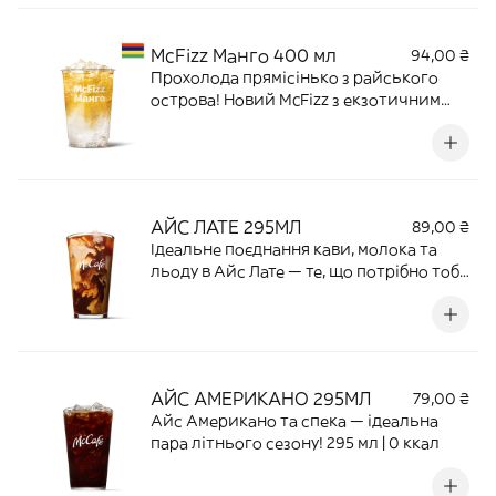
тільки уявити. 400 мл | 147 ккал
McFizz Манго 400 мл
94,00 ₴
Прохолода прямісінько з райського
острова! Новий McFizz з екзотичним
смаком стиглого соковитого манго
прибув із сонячного Маврикію. Один
ковток — і ти майже на білосніжному
піщаному пляжі. 400 мл | 162 ккал
АЙС ЛАТЕ 295МЛ
89,00 ₴
Ідеальне поєднання кави, молока та
льоду в Айс Лате — те, що потрібно тобі
цього літа! 295 мл | 80 ккал
АЙС АМЕРИКАНО 295МЛ
79,00 ₴
Айс Американо та спека — ідеальна
пара літнього сезону! 295 мл | 0 ккал