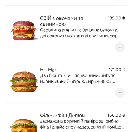
Улюблений український бургер з
рідними знайомими смаками, який так
легко назвати своїм. 220 г | 596 ккал
СВІЙ з овочами та
189,00 ₴
свининою
Особлива апетитна багряна булочка,
дві соковиті котлети зі свинини, сир
чедер, свіжий помідор, хрусткий
овочевий мікс із буряка, капусти й
моркви, золотиста смажена цибулька
та яскраві соуси — насичене поєднання,
у якому одразу впізнаєш свій рідний
Біг Мак
171,00 ₴
смак. 210 г | 695 ккал
Два біфштекси з яловичини, цибуля,
маринований огірок, сир «Чедер»,
свіжий салат, заправлені соусом «Біг
Мак», у булочці з насінням сезаму. 212 г |
526 ккал
Філе-о-Фіш Делюкс
166,00 ₴
Засмажене в хрумкій паніровці рибне
філе і слайс сиру чедер, свіжий помідор