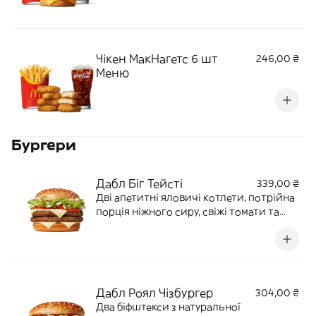
Чікен МакНагетс 6 шт
246,00 ₴
Меню
Бургери
Дабл Біг Тейсті
339,00 ₴
Дві апетитні яловичі котлети, потрійна
порція ніжного сиру, свіжі томати та
салат, цибулька й фірмовий соус «Біг
Тейсті» в рум’яній булочці з кунжутом.
400 г | 1030 ккал
Дабл Роял Чізбургер
304,00 ₴
Два біфштекси з натуральної