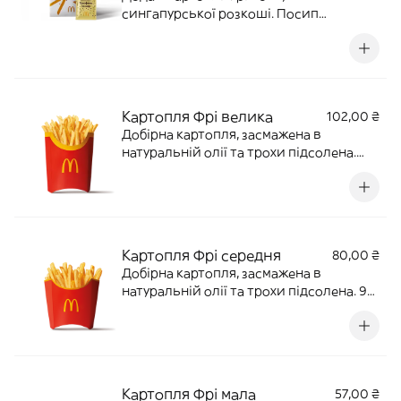
сингапурської розкоші. Посип
картопельку приправою зі смаком сиру
і трюфеля, потруси як слід пакетик і
відчуй смак, який став справжнім хітом
у цьому азійському мегаполісі. 93 г | 338
ккал
Картопля Фрі велика
102,00 ₴
Добірна картопля, засмажена в
натуральній олії та трохи підсолена.
120 г | 434 ккал
Картопля Фрі середня
80,00 ₴
Добірна картопля, засмажена в
натуральній олії та трохи підсолена. 90
г | 330 ккал
Картопля Фрі мала
57,00 ₴