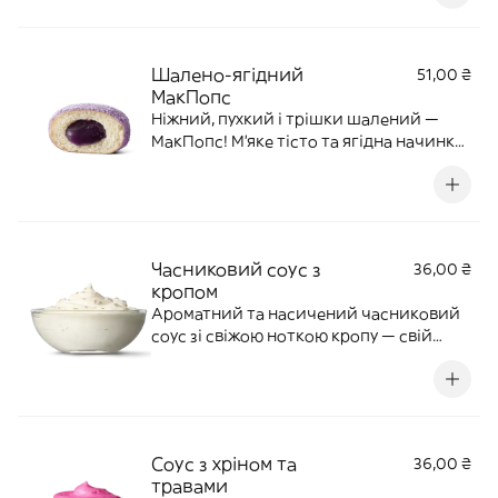
Шалено-ягідний
51,00 ₴
МакПопс
Ніжний, пухкий і трішки шалений —
МакПопс! М'яке тісто та ягідна начинка
одразу задають настрій із першого
«кусь». 25 г | 101 ккал
Часниковий соус з
36,00 ₴
кропом
Ароматний та насичений часниковий
соус зі свіжою ноткою кропу — свій
знайомий український смак, який
ідеально пасує до картопельки та
курочки. 40 г | 115 ккал
Соус з хріном та
36,00 ₴
травами