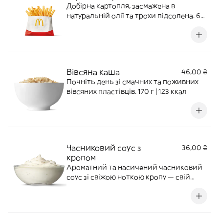
Добірна картопля, засмажена в
натуральній олії та трохи підсолена. 60
г | 231 ккал
Вівсяна каша
46,00 ₴
Почніть день зі смачних та поживних
вівсяних пластівців. 170 г | 123 ккал
Часниковий соус з
36,00 ₴
кропом
Ароматний та насичений часниковий
соус зі свіжою ноткою кропу — свій
знайомий український смак, який
ідеально пасує до картопельки та
курочки. 40 г | 115 ккал