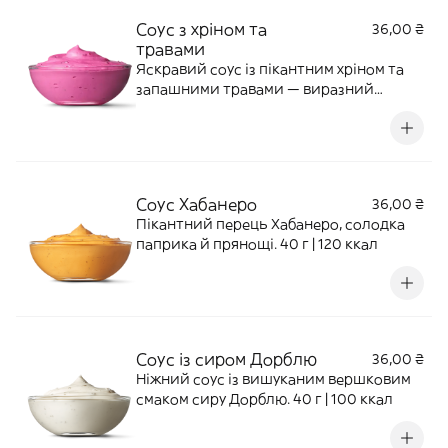
Соус з хріном та
36,00 ₴
травами
Яскравий соус із пікантним хріном та
запашними травами — виразний
український смак, що ідеально пасує до
хрусткої картоплі. 40 г | 125 ккал
Соус Хабанеро
36,00 ₴
Пікантний перець Хабанеро, солодка
паприка й прянощі. 40 г | 120 ккал
Соус із сиром Дорблю
36,00 ₴
Ніжний соус із вишуканим вершковим
смаком сиру Дорблю. 40 г | 100 ккал