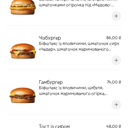
шматочками огірочка під «Медово-
гірчичним» соусом у запашній булочці
із пшеничного борошна. 110 г | 280 ккал
Чізбургер
86,00 ₴
Біфштекс із яловичини, шматочок сиру
«Чедер», шматочок маринованого
огірка та цибуля, заправлені гірчицею і
кетчупом, у булочці із пшеничного
борошна. 108 г | 298 кКал
Гамбургер
74,00 ₴
Біфштекс із яловичини, цибуля,
шматочок маринованого огірка,
заправлені гірчицею і кетчупом, у
запашній булочці із пшеничного
борошна. 96 г | 249 кКал
Тост із сиром
48,00 ₴