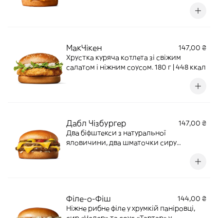
і салат айсберг під пікантним соусом
тартар. І все це разом у пухкій булочці із
пшеничного борошна. 160 г | 360 ккал
МакЧікен
147,00 ₴
Хрустка куряча котлета зі свіжим
салатом і ніжним соусом. 180 г | 448 ккал
Дабл Чізбургер
147,00 ₴
Два біфштекси з натуральної
яловичини, два шматочки сиру
«Чедер», цибуля, маринований огірок,
гірчиця, кетчуп, булочка. 163 г | 475 ккал
Філе-о-Фіш
144,00 ₴
Ніжне рибне філе у хрумкій паніровці,