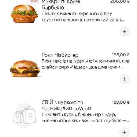
МакКріспі Кремі
200,00 ₴
Барбекю
Шматок ніжного курячого філе у
хрусткій паніровці, соковитий салат,
пряний соус «Кремі барбекю» в
особливій мʼякій, пухкенькій булочці.
190 г | 460 ккал
Роял Чізбургер
198,00 ₴
Біфштекс із натуральної яловичини, два
слайси сиру «Чедер», два шматочки
маринованого огірка та свіжа цибуля,
заправлені гірчицею та кетчупом. 194 г |
530 ккал
СВІЙ з куркою та
189,00 ₴
часниковим соусом
Соковита курка, бекон, сир чедер,
солоні огірочки, свіжі салат і цибуля —
усе зібрано в пухкій житній булочці з
насиченим часниковим соусом.