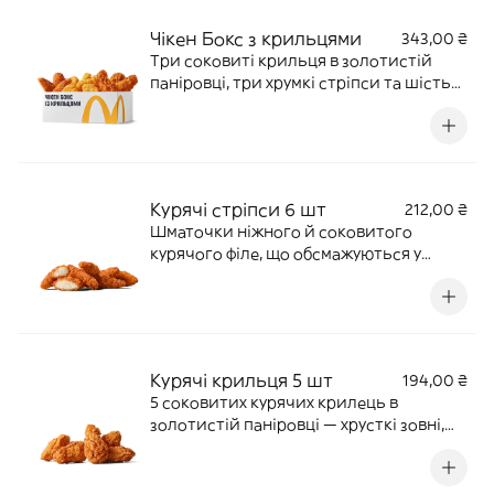
Чікен Бокс з крильцями
343,00 ₴
Три соковиті крильця в золотистій
паніровці, три хрумкі стріпси та шість
ніжних Чікен МакНагетс® — бокс
улюбленої курочки, створений, щоб
ділитись. Додавайте улюблені соуси й
смакуйте разом. 310 г | 737 ккал
Курячі стріпси 6 шт
212,00 ₴
Шматочки ніжного й соковитого
курячого філе, що обсмажуються у
хрусткій паніровці. 160 г | 400 ккал
Курячі крильця 5 шт
194,00 ₴
5 соковитих курячих крилець в
золотистій паніровці — хрусткі зовні,
ніжні всередині й особливо смачні з
улюбленим соусом. 170 г | 471 ккал