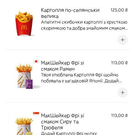
Картопля по-селянськи
125,00 ₴
велика
Апетитні скибочки картоплі з хрусткою
скоринкою та добре знайомим смаком,
як удома – спеціально до Українських
тижнів. 210 г | 403 ккал
МакШейкер Фрі зі
113,00 ₴
смаком Рамен
Твоя улюблена Картопля Фрі щойно
побувала у загадковій Японії. Додай
приправу зі смаком рамен, ретельно
потруси і відчуй смак Токіо в кожній
картоплинці! 93 г | 339 ккал
МакШейкер Фрі зі
113,00 ₴
смаком Сиру та
Трюфеля
Додай Картоплі Фрі нотку