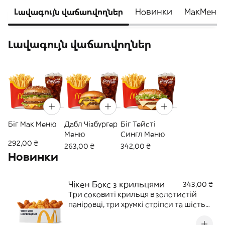
Լավագույն վաճառվողներ
Новинки‎
МакМеню
Լավագույն վաճառվողներ
Біг Мак Меню
Дабл Чізбургер
Біг Тейсті
Меню
Сингл Меню
292,00 ₴
263,00 ₴
342,00 ₴
Новинки‎
Чікен Бокс з крильцями
343,00 ₴
Три соковиті крильця в золотистій
паніровці, три хрумкі стріпси та шість
ніжних Чікен МакНагетс® — бокс
улюбленої курочки, створений, щоб