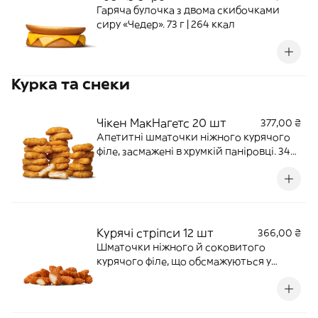
Гаряча булочка з двома скибочками
сиру «Чедер». 73 г | 264 ккал
Курка та снеки
Чікен МакНагетс 20 шт
377,00 ₴
Апетитні шматочки ніжного курячого
філе, засмажені в хрумкій паніровці. 340
г | 882 ккал
Курячі стріпси 12 шт
366,00 ₴
Шматочки ніжного й соковитого
курячого філе, що обсмажуються у
хрусткій паніровці. 320 г | 800 ккал