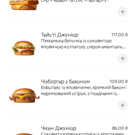
сир «Чедер» та соус «Тартар» у
пшеничній булочці. 130 г | 327 ккал
Тейсті Джуніор
117,00 ₴
Пухкенька булочка із соковитою
яловичою котлетою, сиром ементаль,
свіжим салатом, томатом, цибулькою та
легендарним соусом «Біг Тейсті». 155 г |
405 ккал
Чізбургер з беконом
109,00 ₴
Біфштекс із яловичини, хрумкий бекон і
маринований огірок, у поєднанні із
сиром «Чедер», цибулею, гірчицею та
кетчупом у булочці із пшеничного
борошна. 116 г | 348 ккал
Чікен Джуніор
86,00 ₴
Соковита куряча котлета із хрусткими