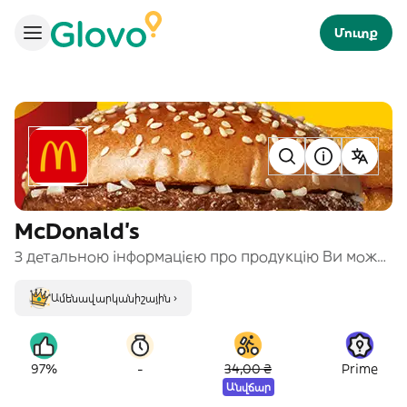
Մուտք
McDonald's
З детальною інформацією про продукцію Ви можете ознайомитись на сайті https://www.mcdonalds.ua та у файлі «Інформація для споживача» внизу екрану.
Ամենավարկանիշային ›
-
97%
34,00 ₴
Prime
Անվճար