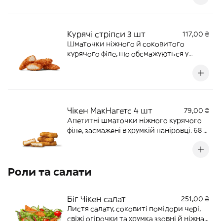
Курячі стріпси 3 шт
117,00 ₴
Шматочки ніжного й соковитого
курячого філе, що обсмажуються у
хрусткій паніровці. 80 г | 200 ккал
Чікен МакНагетс 4 шт
79,00 ₴
Апетитні шматочки ніжного курячого
філе, засмажені в хрумкій паніровці. 68 г
| 176 ккал
Роли та салати‎
Біг Чікен салат
251,00 ₴
Листя салату, соковиті помідори чері,
свіжі огірочки та хрумка ззовні й ніжна