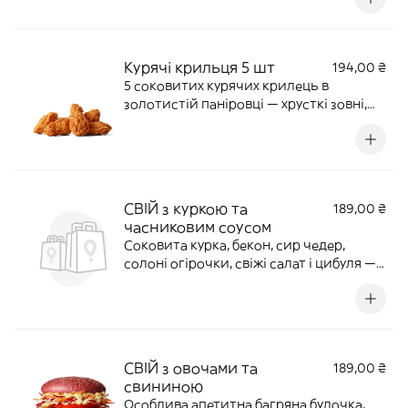
ділитись. Додавайте улюблені соуси й
смакуйте разом. 310 г | 737 ккал
Курячі крильця 5 шт
194,00 ₴
5 соковитих курячих крилець в
золотистій паніровці — хрусткі зовні,
ніжні всередині й особливо смачні з
улюбленим соусом. 170 г | 471 ккал
СВІЙ з куркою та
189,00 ₴
часниковим соусом
Соковита курка, бекон, сир чедер,
солоні огірочки, свіжі салат і цибуля —
усе зібрано в пухкій житній булочці з
насиченим часниковим соусом.
Улюблений український бургер з
рідними знайомими смаками, який так
легко назвати своїм. 220 г | 596 ккал
СВІЙ з овочами та
189,00 ₴
свининою
Особлива апетитна багряна булочка,