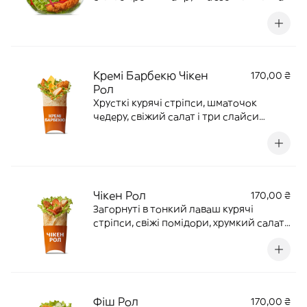
всередині курочка. І все це в ароматній
оливковій олії або пікантній заправці
на вибір. 190 г | 135 ккал
Кремі Барбекю Чікен
170,00 ₴
Рол
Хрусткі курячі стріпси, шматочок
чедеру, свіжий салат і три слайси
маринованих огірочків. Усе це — з
ароматним соусом «Кремі барбекю»,
загорнуте у м’яку тортилью. 210 г | 475
ккал
Чікен Рол
170,00 ₴
Загорнуті в тонкий лаваш курячі
стріпси, свіжі помідори, хрумкий салат
латук із «Медово-гірчичним» соусом.
215 г | 340 ккал
Фіш Рол
170,00 ₴