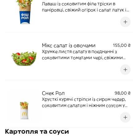
Лаваш із соковитим філе тріски в
паніровці, свіжий огірок і салат латук із
соусом «Тартар». 190 г | 436 ккал
Мікс салат із овочами
155,00 ₴
Хрумке листя салату в поєднанні з
соковитими томатами чері, свіжими
огірочками — усе це приправлене
оливковою олією або пікантною
салатною заправкою. 90 г | 20 ккал
Снек Рол
98,00 ₴
Хрусткі курячі стріпси із сиром чедер,
соковитим салатом і ніжним соусом у
мʼякенькій тортильї. Ідеально для твого
смачного перекусу. 115 г | 265 ккал
Картопля та соуси‎