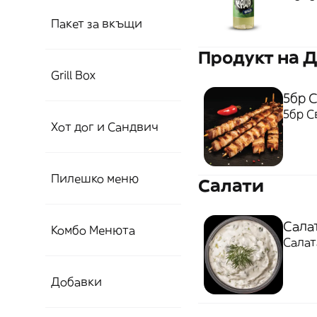
пресн
Пакет за вкъщи
- без
Продукт на 
Grill Box
5бр 
5бр С
Хот дог и Сандвич
Пилешко меню
Салати
Сала
Комбо Менюта
Добавки