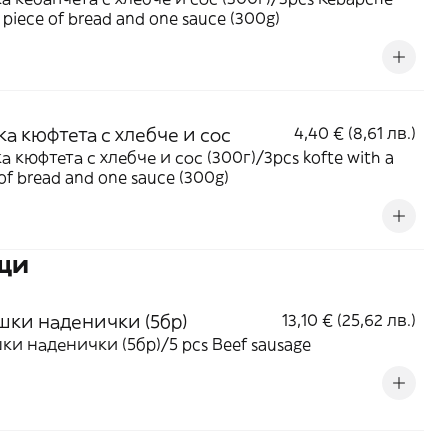
 piece of bread and one sauce (300g)
ка кюфтета с хлебче и сос
4,40 € (8,61 лв.)
а кюфтета с хлебче и сос (300г)/3pcs kofte with a
of bread and one sauce (300g)
ъщи
шки наденички (5бр)
13,10 € (25,62 лв.)
ки наденички (5бр)/5 pcs Beef sausage