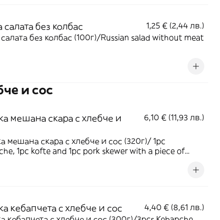
 салата без колбас
1,25 € (2,44 лв.)
 салата без колбас (100г)/Russian salad without meat
бче и сос
ка мешана скара с хлебче и
6,10 € (11,93 лв.)
а мешана скара с хлебче и сос (320г)/ 1pc
he, 1pc kofte and 1pc pork skewer with a piece of
 and one sauce (320g)
а кебапчета с хлебче и сос
4,40 € (8,61 лв.)
а кебапчета с хлебче и сос (300г)/3pcs Kebapche