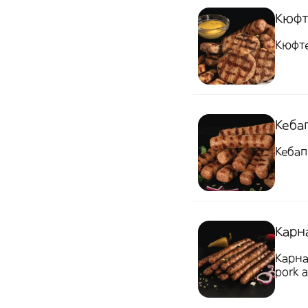
Кюфте
Кюфте
Кебап
Кебап
Карна
Карна
pork 