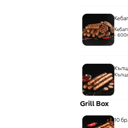
Кебап
Кебап
- 600
Кълц
Кълца
Grill Box
10 б