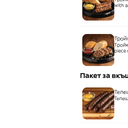
with a
Трой
Тройк
piece 
Пакет за вк
Теле
Телеш