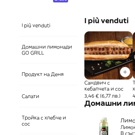
I più venduti
I più venduti
Домашни лимонади
GO GRILL
Продукт на Деня
Сандвич с
кебапчета и сос
3,46 € (6,77 лв.)
4
Салати
Домашни лим
Тройка с хлебче и
Лимо
сос
Лимон
В със