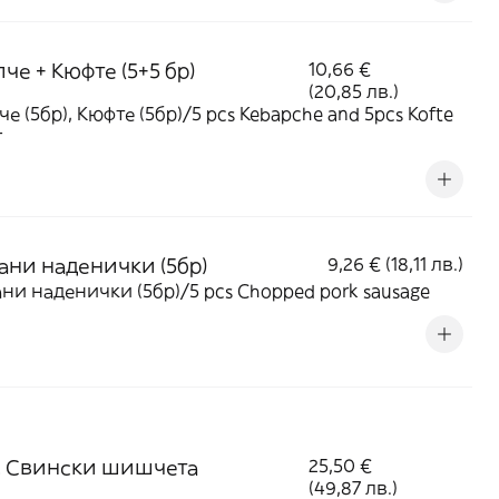
че + Кюфте (5+5 бр)
10,66 €
(20,85 лв.)
че (5бр), Кюфте (5бр)/5 pcs Kebapche and 5pcs Kofte
г
ани наденички (5бр)
9,26 € (18,11 лв.)
ни наденички (5бр)/5 pcs Chopped pork sausage
р. Свински шишчета
25,50 €
(49,87 лв.)