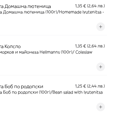
та Домашна лютеница
1,35 € (2,64 лв.)
а Домашна лютеница (100г)/Homemade lyutenitsa -
та Колсло
1,35 € (2,64 лв.)
 морков и майонеза Hellmanns (100г)/ Coleslaw
та Боб по родопски
1,25 € (2,44 лв.)
а Боб по родопски (100г)/Bean salad with lyutenitsa