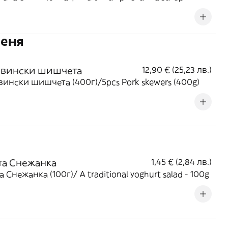
и плодове от доказани български производители
 консерванти, оцветители и подобрители - 400мл
Деня
Свински шишчета
12,90 € (25,23 лв.)
вински шишчета (400г)/5pcs Pork skewers (400g)
та Снежанка
1,45 € (2,84 лв.)
Салата Снежанка (100г)/ A traditional yoghurt salad - 100g