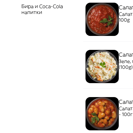
Бира и Coca-Cola
Сала
напитки
Салат
100g
Сала
Зеле,
(100g)
Cала
Cалат
- 100г