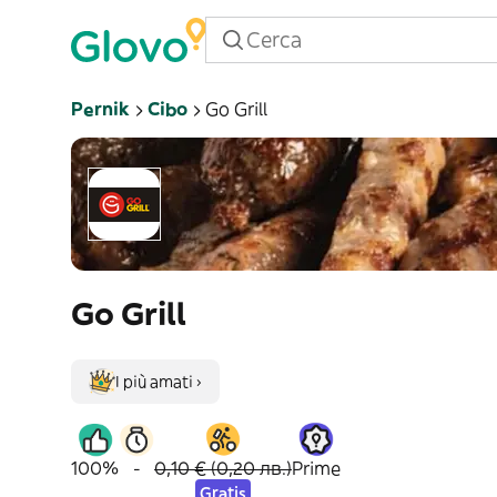
Pernik
Cibo
Go Grill
Go Grill
I più amati ›
100%
-
0,10 € (0,20 лв.)
Prime
Gratis