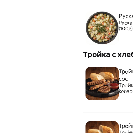
Руска
Руска
(100g)
Тройка с хле
Трой
сос
Тройк
kebapc
bread
Тройк
Тройк