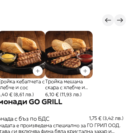
Тройка кебапчета с
Тройка мешана
хлебче и сос
скара с хлебче и
сос
,40 € (8,61 лв.)
6,10 € (11,93 лв.)
онади GO GRILL
нада с бъз по БДС
1,75 € (3,42 лв.)
адата е произведена специално за ГО ГРИЛ ООД.
тава си включва фина бяла кристална захар и