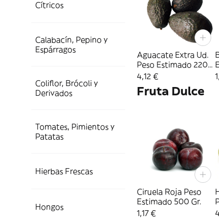
Cítricos
Calabacín, Pepino y
Espárragos
Aguacate Extra Ud.
Peso Estimado 220
Gr.
4,12 €
1
Coliflor, Brócoli y
Fruta Dulce
Derivados
Tomates, Pimientos y
Patatas
Hierbas Frescas
Ciruela Roja Peso
H
Estimado 500 Gr.
P
Hongos
G
1,17 €
4