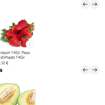
reson 1 KGr. Peso
stimado 1 KGr.
,12 €
a