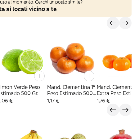
iuso al momento. Cerchi un posto simile?
a ai locali vicino a te
Limon Verde Peso
Mand. Clementina 1ª
Mand. Clementin
Estimado 500 Gr.
Peso Estimado 500
Extra Peso Estim
Gr.
500 Gr.
2,06 €
1,17 €
1,76 €