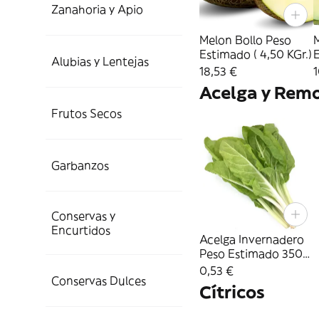
Zanahoria y Apio
Melon Bollo Peso
Estimado ( 4,50 KGr.)
Alubias y Lentejas
3
18,53 €
1
Acelga y Rem
Frutos Secos
Garbanzos
Conservas y
Encurtidos
Acelga Invernadero
Peso Estimado 350
Gr.
0,53 €
Conservas Dulces
Cítricos