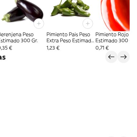
Berenjena Peso
Pimiento Pais Peso
Pimiento Rojo Pe
Estimado 300 Gr.
Extra Peso Estimado
Estimado 300 Gr.
350 Gr.
,35 €
1,23 €
0,71 €
as