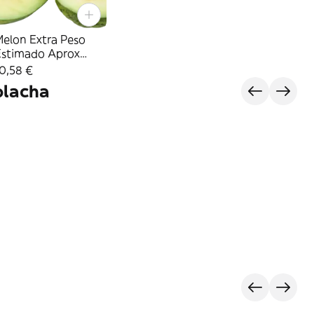
Melon Extra Peso
Estimado Aprox
KGr.
0,58 €
olacha