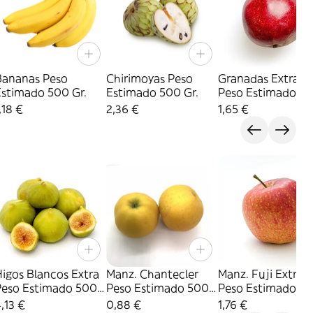
Bananas Peso
Chirimoyas Peso
Granadas Extras
Estimado 500 Gr.
Estimado 500 Gr.
Peso Estimado 3
Gr.
,18 €
2,36 €
1,65 €
igos Blancos Extra
Manz. Chantecler
Manz. Fuji Extra
eso Estimado 500
Peso Estimado 500
Peso Estimado 5
r.
Gr.
Gr.
,13 €
0,88 €
1,76 €