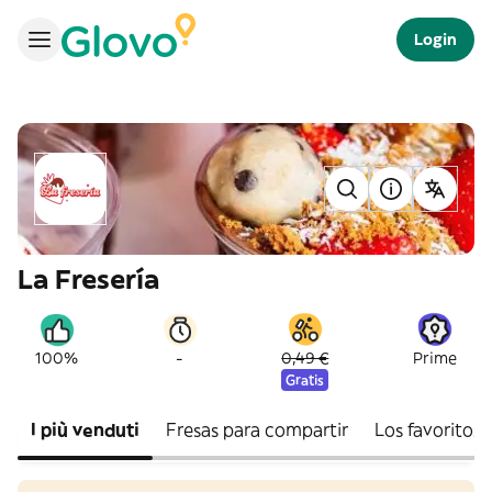
Login
La Fresería
-
100%
0,49 €
Prime
Gratis
I più venduti
Fresas para compartir
Los favoritos