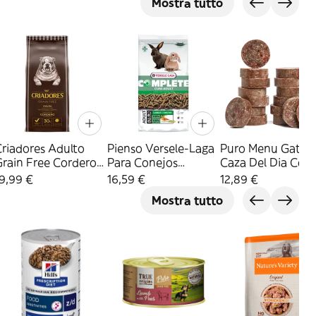
Mostra tutto
riadores Adulto
Pienso Versele-Laga
Puro Menu Gato
Grain Free Cordero
Para Conejos
Caza Del Dia Con
ienso Para Perros
Adultos 1.75Kg
800G
9,99 €
16,59 €
12,89 €
De Raza Mediana Y
Mostra tutto
Grande 2.5Kg