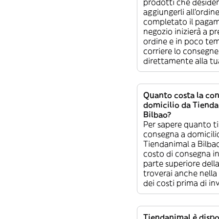
prodotti che desider
aggiungerli all’ordin
completato il pagam
negozio inizierà a pr
ordine e in poco te
corriere lo consegne
direttamente alla tu
Quanto costa la co
domicilio da Tienda
Bilbao?
Per sapere quanto ti
consegna a domicili
Tiendanimal a Bilbao,
costo di consegna in
parte superiore dell
troverai anche nella 
dei costi prima di inv
Tiendanimal è dispo