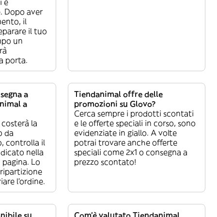
i e
e. Dopo aver
ento, il
eparare il tuo
mpo un
rà
a porta.
nsegna a
Tiendanimal offre delle
nimal a
promozioni su Glovo?
Cerca sempre i prodotti scontati
 costerà la
e le offerte speciali in corso, sono
o da
evidenziate in giallo. A volte
 controlla il
potrai trovare anche offerte
dicato nella
speciali come 2x1 o consegna a
a pagina. Lo
prezzo scontato!
ripartizione
iare l’ordine.
nibile su
Com’è valutato Tiendanimal