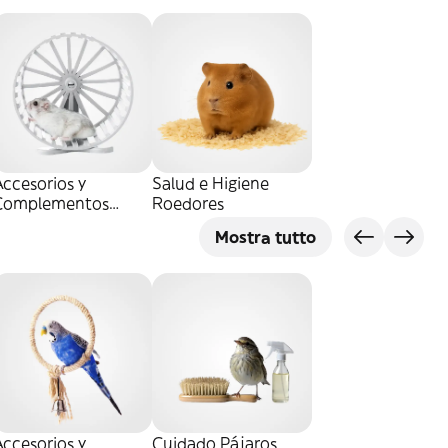
ccesorios y
Salud e Higiene
Complementos
Roedores
Roedores
Mostra tutto
ccesorios y
Cuidado Pájaros