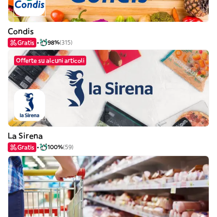
Condis
Gratis
98%
(315)
Offerte su alcuni articoli
La Sirena
Gratis
100%
(59)