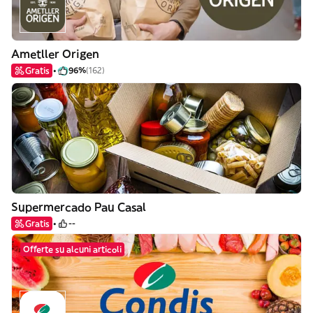
Ametller Origen
Gratis
96%
(162)
Supermercado Pau Casal
Gratis
--
Offerte su alcuni articoli