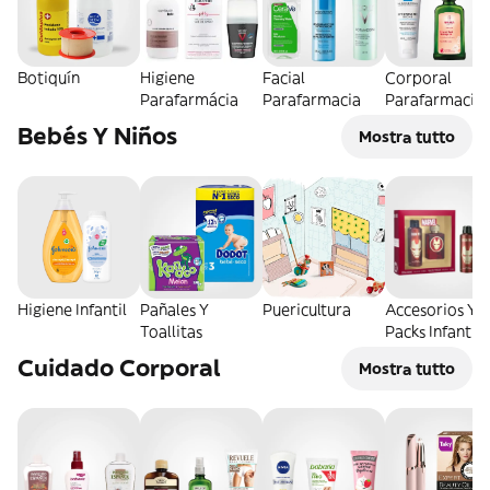
Botiquín
Higiene
Facial
Corporal
Parafarmácia
Parafarmacia
Parafarmacia
Bebés Y Niños
Mostra tutto
Higiene Infantil
Pañales Y
Puericultura
Accesorios Y
Toallitas
Packs Infantile
Cuidado Corporal
Mostra tutto