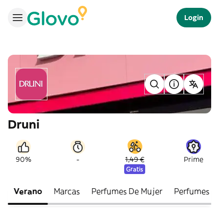
Login
Druni
-
90%
1,49 €
Prime
Gratis
Verano
Marcas
Perfumes De Mujer
Perfumes D