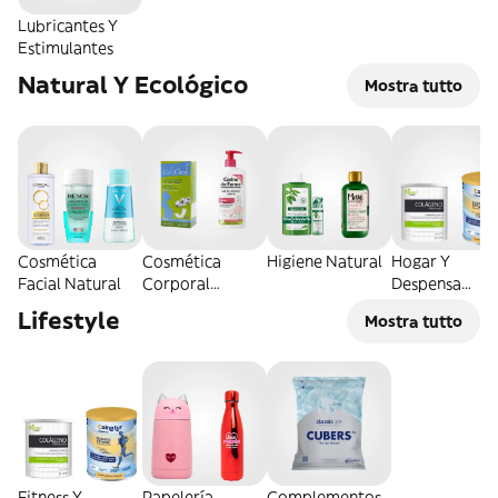
Lubricantes Y
Estimulantes
Natural Y Ecológico
Mostra tutto
Cosmética
Cosmética
Higiene Natural
Hogar Y
Facial Natural
Corporal
Despensa
Natural
Natural
Lifestyle
Mostra tutto
Fitness Y
Papelería
Complementos