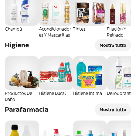
Champú
Acondicionador
Tintes
Fijación Y
es Y Mascarillas
Peinado
Higiene
Mostra tutto
Productos De
Higiene Bucal
Higiene Íntima
Desodorantes
Baño
Parafarmacia
Mostra tutto