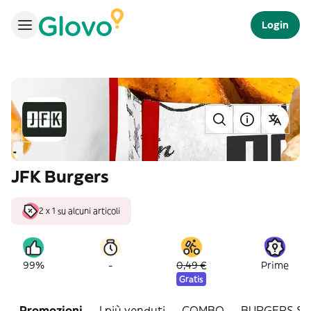
Login
JFK Burgers
2 x 1 su alcuni articoli
-
99%
0,49 €
Prime
Gratis
Promozioni
I più venduti
COMBO
BURGERS SI