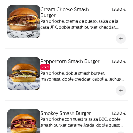
Cream Cheese Smash
13,90 €
Burger
Pan brioche, crema de queso, salsa de la
casa JFK, doble smash burger, cheddar,
cebolla confitada y cebolla crispy
Peppercorn Smash Burger
13,90 €
2 x 1
Pan brioche, doble smash burger,
mayonesa, doble cheddar, cebolla, lechuga
iceberg y pepinillos
Smokey Smash Burger
12,90 €
Pan brioche con nuestra salsa BBQ, doble
smash burger caramelizada, doble queso
cheddar fundido, bacon, cebolla confitada