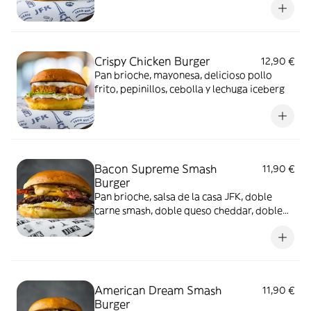
para darle dulzura y cebolla frita para el
toque
Crispy Chicken Burger
12,90 €
Pan brioche, mayonesa, delicioso pollo
frito, pepinillos, cebolla y lechuga iceberg
Bacon Supreme Smash
11,90 €
Burger
Pan brioche, salsa de la casa JFK, doble
carne smash, doble queso cheddar, doble
bacon, cebolla, lechuga iceberg y pepinillos
American Dream Smash
11,90 €
Burger