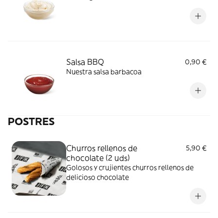
Salsa BBQ
0,90 €
Nuestra salsa barbacoa
POSTRES
Churros rellenos de
5,90 €
chocolate (2 uds)
Golosos y crujientes churros rellenos de
delicioso chocolate