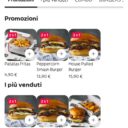
Promozioni
2 x 1
2 x 1
2 x 1
Patatas fritas
Peppercorn
House Pulled
Smash Burger
Burger
4,90 €
13,90 €
15,90 €
I più venduti
2 x 1
2 x 1