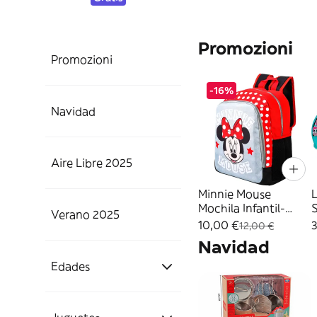
Promozioni
Promozioni
-16%
Navidad
¡San Valentín!
Aire Libre 2025
Minnie Mouse
L
Mochila Infantil-
S
Productos Navidad
Verano 2025
Aire Libre
2100004081
10,00 €
12,00 €
Navidad
Manualidades Aire
Verano 2025.
Edades
Libre
Verano! 2025