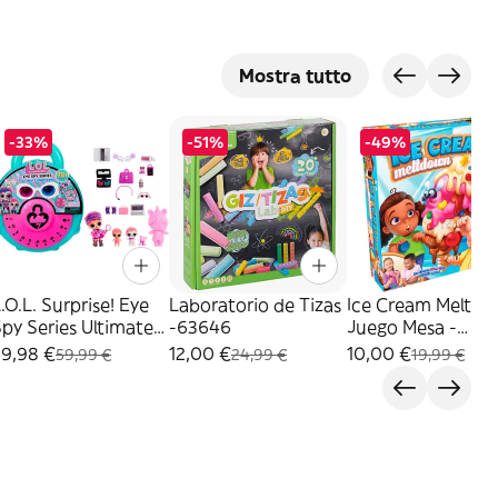
Mostra tutto
-33%
-51%
-49%
.O.L. Surprise! Eye
Laboratorio de Tizas
Ice Cream Meltd
py Series Ultimate
-63646
Juego Mesa -
Unboxing-542698
HI/578028
39,98 €
12,00 €
10,00 €
59,99 €
24,99 €
19,99 €