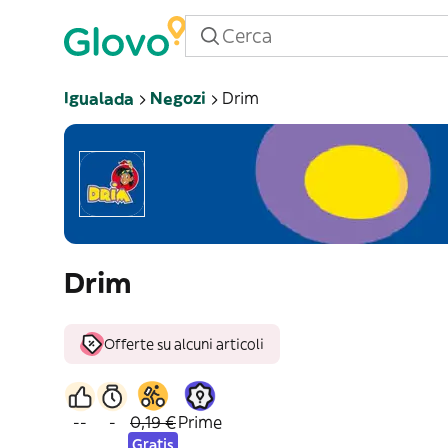
Igualada
Negozi
Drim
Drim
Offerte su alcuni articoli
--
-
0,19 €
Prime
Gratis