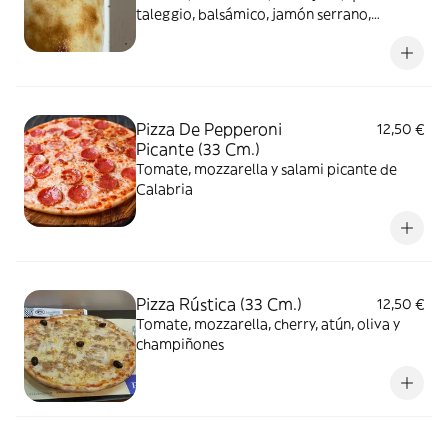
taleggio, balsámico, jamón serrano,
parmesano y rúcula
Pizza De Pepperoni
12,50 €
Picante (33 Cm.)
Tomate, mozzarella y salami picante de
Calabria
Pizza Rústica (33 Cm.)
12,50 €
Tomate, mozzarella, cherry, atún, oliva y
champiñones