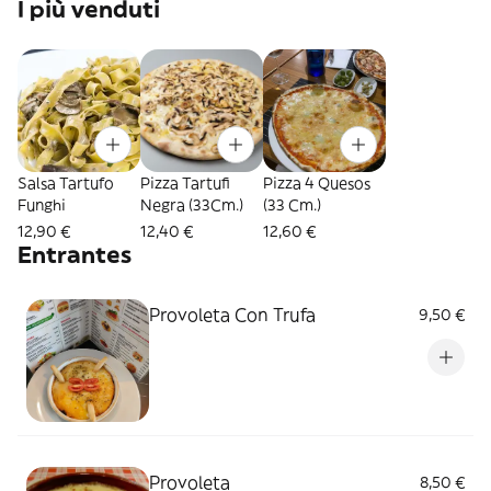
I più venduti
Salsa Tartufo
Pizza Tartufi
Pizza 4 Quesos
Funghi
Negra (33Cm.)
(33 Cm.)
12,90 €
12,40 €
12,60 €
Entrantes
Provoleta Con Trufa
9,50 €
Provoleta
8,50 €