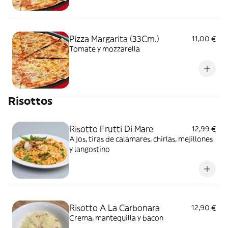
Pizza Margarita (33Cm.)
11,00 €
Tomate y mozzarella
Risottos
Risotto Frutti Di Mare
12,99 €
Ajos, tiras de calamares, chirlas, mejillones
y langostino
Risotto A La Carbonara
12,90 €
Crema, mantequilla y bacon