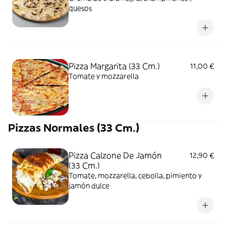
quesos
Pizza Margarita (33 Cm.)
11,00 €
Tomate y mozzarella
Pizzas Normales (33 Cm.)
Pizza Calzone De Jamón
12,90 €
(33 Cm.)
Tomate, mozzarella, cebolla, pimiento y
jamón dulce