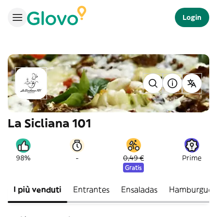
Login
La Sicliana 101
-
98%
0,49 €
Prime
Gratis
I più venduti
Entrantes
Ensaladas
Hamburgues