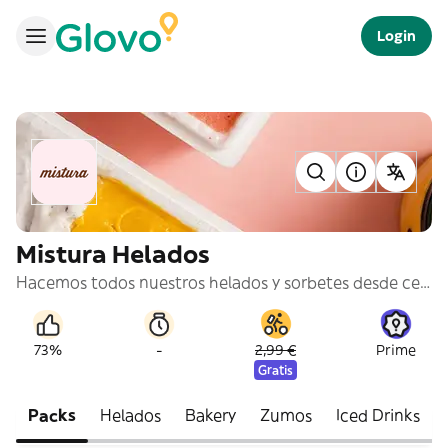
Login
Mistura Helados
Hacemos todos nuestros helados y sorbetes desde cero, con materias primas naturales y siempre que es posible, escogiendo los ingredientes de pequeños productores locales. @misturaicecream
-
73%
2,99 €
Prime
Gratis
Packs
Helados
Bakery
Zumos
Iced Drinks