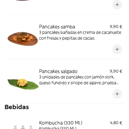
Pancakes samba
9,90 €
3 pancakes bañadas en crema de cacahuete
con fresas y pepitas de cacao.
Pancakes salgado
9,90 €
3 unidades de pancakes con jamón york,
queso fundido y sirope de agave, prueba
esta combinación explosiva de dulce y
salado.
Bebidas
Kombucha (330 Ml.)
4,80 €
Kombucha (330 Ml.)