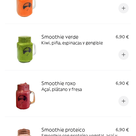
Smoothie verde
6,90 €
Kiwi, piña, espinacas y gengible
Smoothie roxo
6,90 €
Açaí, plátano y fresa
Smoothie proteico
6,90 €
Smoothie con proteína vegetal, açaí y