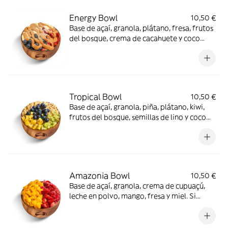
Energy Bowl
10,50 €
Base de açaí, granola, plátano, fresa, frutos
del bosque, crema de cacahuete y coco
rallado (los frutos del bosque podrán ser
arándanos o frambuesas según la
temporada). Si quieres cambiar algún
topping te recomendamos que uses la
opción de crea tu bowl.
Tropical Bowl
10,50 €
Base de açaí, granola, piña, plátano, kiwi,
frutos del bosque, semillas de lino y coco
rallado (los frutos del bosque podrán ser
arándanos o frambuesas según la
temporada). Si quieres cambiar algún
topping te recomendamos que uses la
opción de crea tu bowl.
Amazonia Bowl
10,50 €
Base de açaí, granola, crema de cupuaçú,
leche en polvo, mango, fresa y miel. Si
quieres cambiar algún topping te
recomendamos que uses la opci��n de
crea tu bowl.