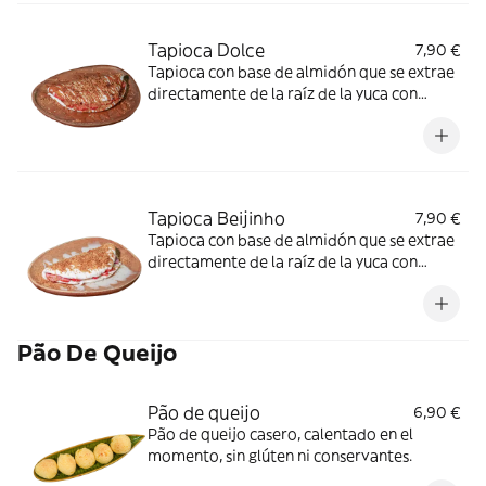
Tapioca Dolce
7,90 €
Tapioca con base de almidón que se extrae
directamente de la raíz de la yuca con
relleno de dulce de leche, fresa, coco
rallado. Sin conservantes, colorantes, sin sal
y SIN GLUTEN. Opción vegetariana
Tapioca Beijinho
7,90 €
Tapioca con base de almidón que se extrae
directamente de la raíz de la yuca con
relleno de Leche condensada, fresa y coco
rallado. Sin conservantes, colorantes, sin sal
y SIN GLUTEN. Opción vegetariana.
Pão De Queijo
Pão de queijo
6,90 €
Pão de queijo casero, calentado en el
momento, sin glúten ni conservantes.