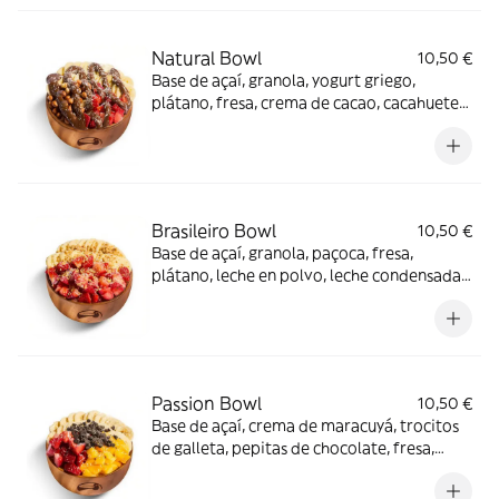
Natural Bowl
10,50 €
Base de açaí, granola, yogurt griego,
plátano, fresa, crema de cacao, cacahuetes
y coco rallado. Si quieres cambiar algún
topping te recomendamos que uses la
opción de crea tu bowl.
Brasileiro Bowl
10,50 €
Base de açaí, granola, paçoca, fresa,
plátano, leche en polvo, leche condensada y
coco rallado. Si quieres cambiar algún
topping te recomendamos que uses la
opción de crea tu bowl.
Passion Bowl
10,50 €
Base de açaí, crema de maracuyá, trocitos
de galleta, pepitas de chocolate, fresa,
mango, plátano y coco rallado. Si quieres
cambiar algún topping te recomendamos