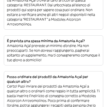
Da Amazonia Açaí troverai tanti articoli di questa
categoria: RESTAURANT. Dai un’occhiata all’elenco di
prodotti qui sopra per sapere cosa puoi ordinare. Non
esitare a verificare anche gli altri negozi disponibili nella
categoria “RESTAURANT” a Mostoles Alcorcon
Arroyomolinos.
È prevista una spesa minima da Amazonia Açaí?
Amazonia Açaí prevede un minimo d’ordine. Ma non
preoccuparti. Se non dovessi raggiungerlo, pagherai
soltanto un supplemento, ma ti consegneremo comunque il
tuo glovo a domicilio!
Posso ordinare dei prodotti da Amazonia Açaí per
qualcun altro?
Certo! Puoi inviare dei prodotti da Amazonia Açaí a
qualcun altro o ordinarli come regalo in tutta semplicità. Ti
basta inserire l’indirizzo di consegna corretto a Mostoles
Alcorcon Arroyomolinos. Poco prima di confermare
l’ordine, potrai aggiungere i recapiti della persona che lo