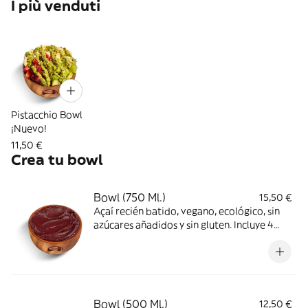
I più venduti
Pistacchio Bowl
¡Nuevo!
11,50 €
Crea tu bowl
Bowl (750 Ml.)
15,50 €
Açaí recién batido, vegano, ecológico, sin
azúcares añadidos y sin gluten. Incluye 4
toppings
Bowl (500 Ml.)
12,50 €