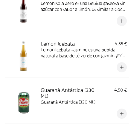
Lemon Kola Zero es una bebida gaseosa sin
azúcar con sabor a limón. Es similar a Coca-
Cola Zero 0, pero con un toque de limón,
ofreciendo un sabor fresco y refrescante
sin azúcar ni calorías. También es una
opción apta para veganos y vegetarianos.
Lemon Icebata
4,55 €
Lemon Icebata Jasmine es una bebida
natural a base de té verde con jazmín. ¡Frío,
frío, fríosísimo! Hemos enfriado la infusión
verde a la perfección, ¡ahora te toca a ti
enfriarla aún más! Añade un puñado de
hielo picado al vaso, ¡y listo!
Guaraná Antártica (330
4,50 €
Ml.)
Guaraná Antártica (330 Ml.)