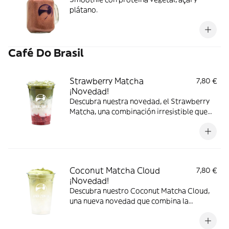
plátano.
Café Do Brasil
Strawberry Matcha
7,80 €
¡Novedad!
Descubra nuestra novedad, el Strawberry
Matcha, una combinación irresistible que
une la intensidad del matcha premium con
la dulzura natural de la fresa. Su equilibrio
perfecto entre lo fresco, lo frutal y lo
cremoso crea una bebida vibrante,
deliciosa y llena de energía.
Coconut Matcha Cloud
7,80 €
¡Novedad!
Descubra nuestro Coconut Matcha Cloud,
una nueva novedad que combina la
intensidad del matcha premium con la
frescura natural del agua de coco. Su