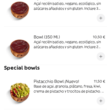
Açaí recién batido, vegano, ecológico, sin
azúcares añadidos y sin gluten. Incluye 3
toppings
Bowl (350 Ml.)
10,50 €
Açaí recién batido, vegano, ecológico, sin
azúcares añadidos y sin gluten. Incluye 2
toppings
Special bowls
Pistacchio Bowl ¡Nuevo!
11,50 €
Base de açai, granola, plátano, fresa, kiwi,
crema de pistacho y trocitos de pistacho. Si
quieres cambiar algún topping te
recomendamos que uses la opción de crea
tu bowl.