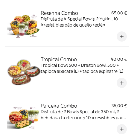
Resenha Combo
65,00 €
Disfruta de 4 Special Bowls, 2 Yukini, 10
irresistibles pão de queijo recién
horneados y 2 bebidas a elegir. ¡Ideal para
compartir y disfrutar en grande este
mundial!
Tropical Combo
40,00 €
Tropical bowl 500 + Dragon bowl 500 +
tapioca abacate (L) + tapioca espinafre (L)
Parceira Combo
35,00 €
Disfruta de 2 Bowls Special de 350 ml, 2
bebidas a tu elección y 10 irresistibles pão
de queijo recién horneados. El combo
perfecto para compartir y saborear lo