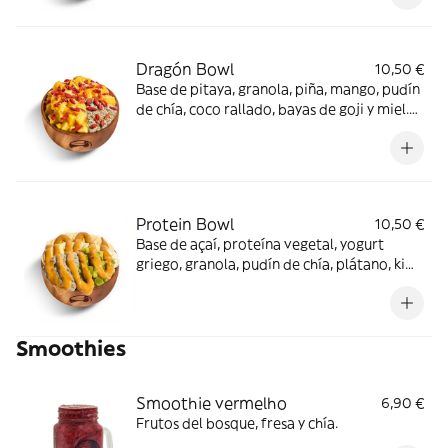
que uses la opción de crea tu bowl.
Dragón Bowl
10,50 €
Base de pitaya, granola, piña, mango, pudín
de chía, coco rallado, bayas de goji y miel.
Si quieres cambiar algún topping te
recomendamos que uses la opción de crea
tu bowl.
Protein Bowl
10,50 €
Base de açaí, proteína vegetal, yogurt
griego, granola, pudín de chía, plátano, kiwi,
crema de cacahuete. Si quieres cambiar
algún topping te recomendamos que uses
la opción de crea tu bowl.
Smoothies
Smoothie vermelho
6,90 €
Frutos del bosque, fresa y chía.