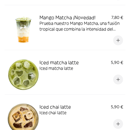
textura ligera y suave crea una experiencia
“cloud” refrescante, equilibrada y llena de
energía natural.
Mango Matcha ¡Novedad!
7,80 €
Prueba nuestro Mango Matcha, una fusión
tropical que combina la intensidad del
matcha premium con la dulzura jugosa del
mango. Su sabor equilibrado entre lo
exótico y lo refrescante crea una bebida
suave, vibrante y llena de energía natural.
Iced matcha latte
5,90 €
Iced matcha latte
Iced chai latte
5,90 €
Iced chai latte