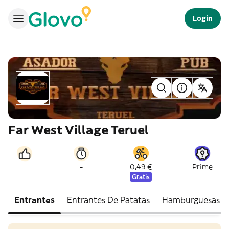
Login
Far West Village Teruel
-
--
0,49 €
Prime
Gratis
Entrantes
Entrantes De Patatas
Hamburguesas gou