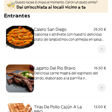
Questo locale è chiuso al momento. Cerchi un posto simile?
Dai un'occhiata ai locali vicino a te
Entrantes
Calero San Diego
26,50 €
Saborea y atrévete con nuestro delicioso
plato de langostinos con almejas en salsa
americana flameados al whisky un toque de
salsa y picante suave
Lagarto Del Rio Bravo
16,50 €
Deliciosa carne magra del espinazo del
cerdo, elaborado a la parrilla y
acompañado de pisto casero y mermelada
casera de bacon con cebolla caramelizada
Tiras De Pollo Cajún A La
13,00 €
BBQ