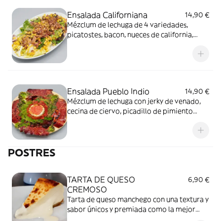
Ensalada Californiana
14,90 €
Mézclum de lechuga de 4 variedades,
picatostes, bacon, nueces de california,
maíz pasas y salsa californiana a la miel y
mostaza
Ensalada Pueblo Indio
14,90 €
Mézclum de lechuga con jerky de venado,
cecina de ciervo, picadillo de pimiento
asado, queso de cabra tomate triturado y
un toque de crema balsámica
POSTRES
TARTA DE QUESO
6,90 €
CREMOSO
Tarta de queso manchego con una textura y
sabor únicos y premiada como la mejor
tarta de queso de España.