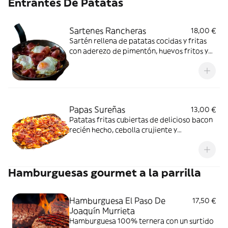
Entrantes De Patatas
Sartenes Rancheras
18,00 €
Sartén rellena de patatas cocidas y fritas
con aderezo de pimentón, huevos fritos y
termínalo con la montura que tú elijas
Papas Sureñas
13,00 €
Patatas fritas cubiertas de delicioso bacon
recién hecho, cebolla crujiente y
complétalo con una de nuestras salsas
Hamburguesas gourmet a la parrilla
Hamburguesa El Paso De
17,50 €
Joaquín Murrieta
Hamburguesa 100% ternera con un surtido