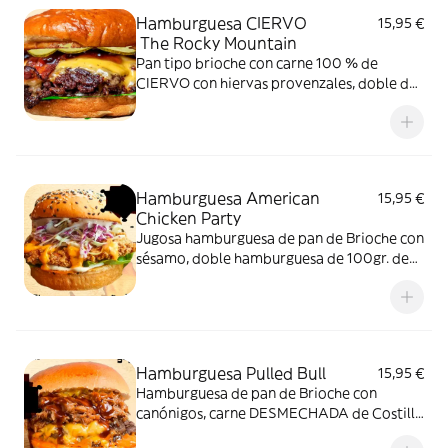
fritas y ensalada coleslaw
Hamburguesa CIERVO
15,95 €
The Rocky Mountain
Pan tipo brioche con carne 100 % de
CIERVO con hiervas provenzales, doble de
queso cheddar (loncha de queso y crema de
cheddar), mezclum de lechugas y nuestra
salsa única Mil Islas Americana Original (con
pepinillo).
Hamburguesa American
15,95 €
Chicken Party
Jugosa hamburguesa de pan de Brioche con
sésamo, doble hamburguesa de 100gr. de
pollo rebozadas con ensalada agria de col,
Zanahoria y cebolla, mezclum de lechugas y
crema de queso cheddar. Una delicia
única!!!
Hamburguesa Pulled Bull
15,95 €
Hamburguesa de pan de Brioche con
canónigos, carne DESMECHADA de Costilla
de toro a baja temperatura, extra de queso