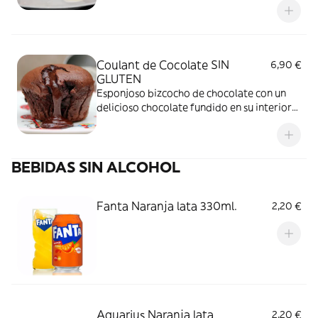
Coulant de Cocolate SIN
6,90 €
GLUTEN
Esponjoso bizcocho de chocolate con un
delicioso chocolate fundido en su interior
con solo calentarlo 30segundos en el
microondas. Adictos al chocolate, estáis de
suerte!
BEBIDAS SIN ALCOHOL
Fanta Naranja lata 330ml.
2,20 €
Aquarius Naranja lata
2,20 €