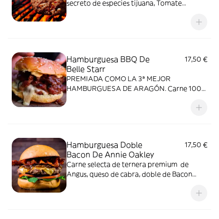
secreto de especies tijuana, Tomate
natural, guacamole, jalapeños y salsa
picante de chile chipotle y acompañado de
chili con carne tex mex original y
acompañadas de patatas fritas. CUIDADO
GUEY PICA UN CHINGO!
Hamburguesa BBQ De
17,50 €
Belle Starr
PREMIADA COMO LA 3ª MEJOR
HAMBURGUESA DE ARAGÓN. Carne 100
% vacuno súper premium rellena de queso
brie y mozzarella con mermelada de bacon
y cebolla caramelizada 100% casera y
nuestra exquisita salsa secreta BBQ, con
patatas fritas y ensalada col
Hamburguesa Doble
17,50 €
Bacon De Annie Oakley
Carne selecta de ternera premium de
Angus, queso de cabra, doble de Bacon
ahumado y acompañado de tomate
triturado y lechuga, aderezado con un
toque de salsa a la miel y mostaza con
worcestershire, acompañadas de patatas