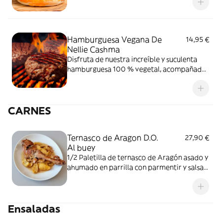
cheddar y nuestra Salsa de buey al vino
tinto y crema de bourbon americano
creada por nosotros.
Hamburguesa Vegana De
14,95 €
Nellie Cashma
Disfruta de nuestra increíble y suculenta
hamburguesa 100 % vegetal, acompañada
de tomate, lechuga, remolacha y pure de
patata con puerro, combinada con
guacamole casero, pico de gallo y
CARNES
acompañadas de patatas fritas y ensalada
coleslaw
Ternasco de Aragon D.O.
27,90 €
Al buey
1/2 Paletilla de ternasco de Aragón asado y
ahumado en parrilla con parmentir y salsa
de buey
Ensaladas