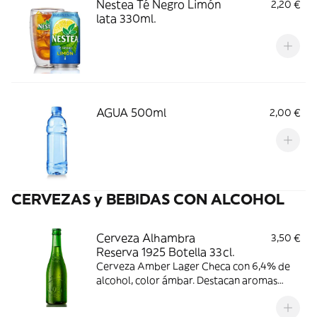
Nestea Té Negro Limón
2,20 €
lata 330ml.
AGUA 500ml
2,00 €
CERVEZAS y BEBIDAS CON ALCOHOL
Cerveza Alhambra
3,50 €
Reserva 1925 Botella 33cl.
Cerveza Amber Lager Checa con 6,4% de
alcohol, color ámbar. Destacan aromas
florales y a caramelo, con gusto
ligeramente amargo y acidez suave.