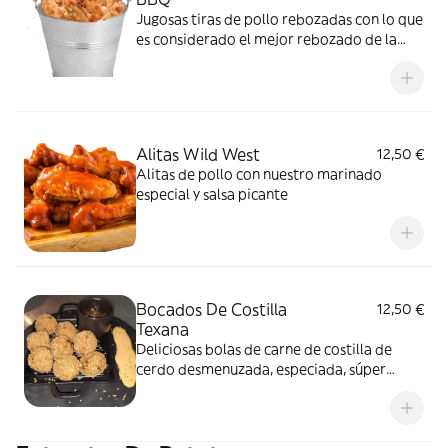
Jugosas tiras de pollo rebozadas con lo que
es considerado el mejor rebozado de la
gastronomía cajún, espaciadas, sabrosas y
deliciosas, disfrútalas aún más mojándolas
en nuestra deliciosa salsa secreta de BBQ
Alitas Wild West
12,50 €
Alitas de pollo con nuestro marinado
especial y salsa picante
Bocados De Costilla
12,50 €
Texana
Deliciosas bolas de carne de costilla de
cerdo desmenuzada, especiada, súper
cremosas y crujientes con crema de bacon
ahumada y worcestershire