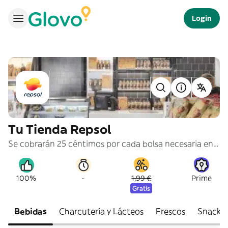
Login
Tu Tienda Repsol
Se cobrarán 25 céntimos por cada bolsa necesaria en tu pedido.
-
100%
1,99 €
Prime
Gratis
Bebidas
Charcutería y Lácteos
Frescos
Snacks 