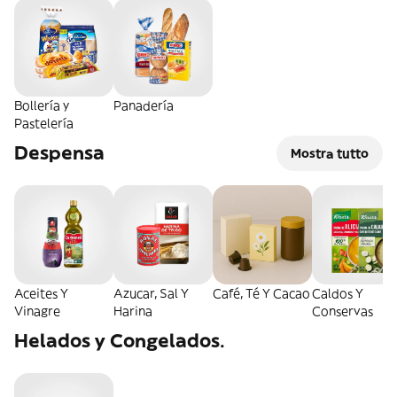
Bollería y
Panadería
Pastelería
Despensa
Mostra tutto
Aceites Y
Azucar, Sal Y
Café, Té Y Cacao
Caldos Y
Vinagre
Harina
Conservas
Helados y Congelados.