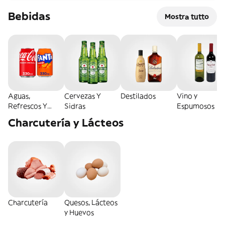
Bebidas
Mostra tutto
Aguas,
Cervezas Y
Destilados
Vino y
Refrescos Y
Sidras
Espumosos
Energéticas
Charcutería y Lácteos
Charcutería
Quesos, Lácteos
y Huevos