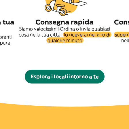
a tua
Consegna rapida
Cons
Siamo velocissimi! Ordina o invia qualsiasi
cosa nella tua città:
lo riceverai nel giro di
superm
oranti
qualche minuto
nel
ppure
Esplora i locali intorno a te