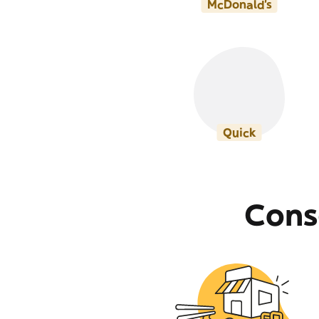
McDonald's
Quick
Cons