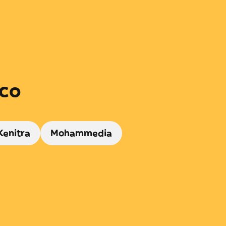
cco
Kenitra
Mohammedia