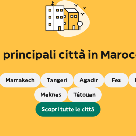
 principali città in Maro
Marrakech
Tangeri
Agadir
Fes
Meknes
Tétouan
Scopri tutte le città